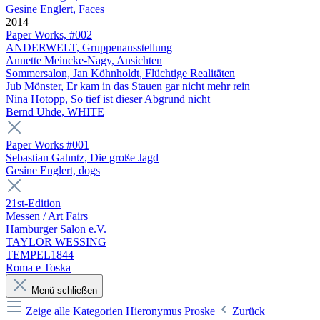
Gesine Englert, Faces
2014
Paper Works, #002
ANDERWELT, Gruppenausstellung
Annette Meincke-Nagy, Ansichten
Sommersalon, Jan Köhnholdt, Flüchtige Realitäten
Jub Mönster, Er kam in das Stauen gar nicht mehr rein
Nina Hotopp, So tief ist dieser Abgrund nicht
Bernd Uhde, WHITE
Paper Works #001
Sebastian Gahntz, Die große Jagd
Gesine Englert, dogs
21st-Edition
Messen / Art Fairs
Hamburger Salon e.V.
TAYLOR WESSING
TEMPEL1844
Roma e Toska
Menü schließen
Zeige alle Kategorien
Hieronymus Proske
Zurück