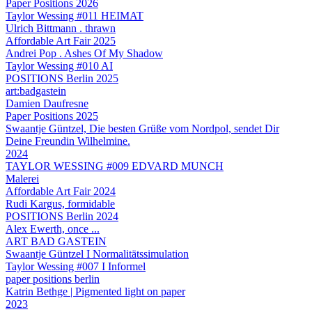
Paper Positions 2026
Taylor Wessing #011 HEIMAT
Ulrich Bittmann . thrawn
Affordable Art Fair 2025
Andrei Pop . Ashes Of My Shadow
Taylor Wessing #010 AI
POSITIONS Berlin 2025
art:badgastein
Damien Daufresne
Paper Positions 2025
Swaantje Güntzel, Die besten Grüße vom Nordpol, sendet Dir
Deine Freundin Wilhelmine.
2024
TAYLOR WESSING #009 EDVARD MUNCH
Malerei
Affordable Art Fair 2024
Rudi Kargus, formidable
POSITIONS Berlin 2024
Alex Ewerth, once ...
ART BAD GASTEIN
Swaantje Güntzel I Normalitätssimulation
Taylor Wessing #007 I Informel
paper positions berlin
Katrin Bethge | Pigmented light on paper
2023