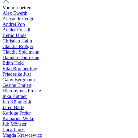
Von mir betreut
Alex Ewerth
Alexandra Vogt
Andrei Pop
Atelier Freistil
Bernd Uhde
Christian Hahn
Claudia Rößger
Claudia Spielmann
Damien Daufresne
Edith Held
Eiko Borcherding
Friederike Just
Gaby Bergmann
Gesine Englert
Hieronymus Proske
Inka Büttner
Jan Köhnholdt
Jared Bartz
Karlotta Freier
Katharina Wilke
Jub Mönster
Luca Lanzi
Magda Krawcewicz