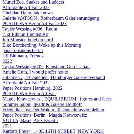
Muriel Zoe, Snakes and Ladders
Affordable Art Fair 2023
Christian Hahn, fake news
Galerie WATSON | Rotherbaum Galerienrundgang
POSITIONS Berlin Art Fair 2023
Taylor Wessing #006 | Raum
21st-Edition Limited Art
Jub Mönster, hotel du nord
Eiko Borcherding, Woke up this Morning
paper positions berlin
Uli Bittmann, Friendz
2022
Taylor Wessing #005 | Kunst und Gesellschaft
Amelie Guth, I would prefer not to
aufatmen . | 43 Galerien | Hamburger Galerienverband
Affordable Art Fair 2022
Paper Positions Hamburg, 2022
POSITIONS Berlin Art Fair
Magda Krawcewicz . EQUILIBRIUM . figures and faces
Sommer Salon | qvartr & Galerie Holthoff
Friederike Just, Der Wald muß heute draussen bleiben
Paper Positions, Berlin | Magda Krawcewicz
VOLTA, Basel, Alex Ewerth
2021
Karlotta Freier - 140E 16TH STREET, NEW YORK