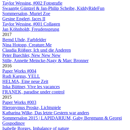
Taylor Wessing, #002 Fotografie
Swaantje Güntzel & Jan-Philip Scheibe, KiddyRideFun
Sommersalon, Muriel Zoe
Gesine Englert, faces II
Taylor Wessing, #001 Collagen
Jan Köhnholdt, Freudensprung
2017
Bernd Uhde, Farbfelder
Nina Hotopp, Creature.Me
Claudia Rößger, Ich und die Anderen
Peter Buechler, New New New
Stille, Annette Meincke-Nagy & Marc Bronner
2016
Paper Works #004
Rudi Kargus, YELL
HELMA, Eine neue Zeit
Inka Büttner, Vive les vacances
FRANEK, paradise under control
2015
Paper Works #003
Hieronymus Proske, Lichtspiele
Katharina Wilke, Das letzte Gestern war anders
Sommersalon 2015 | LAPIDARIUM, Gaby Bergmann & Georgi
Gospodinov
Isabelle Borges, Imbalance of nature