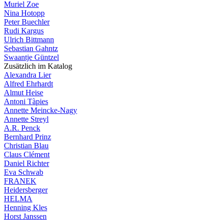
Muriel Zoe
Nina Hotopp
Peter Buechler
Rudi Kargus
Ulrich Bittmann
Sebastian Gahntz
Swaantje Güntzel
Zusätzlich im Katalog
Alexandra Lier
Alfred Ehrhardt
Almut Heise
Antoni Tàpies
Annette Meincke-Nagy
Annette Streyl
A.R. Penck
Bernhard Prinz
Christian Blau
Claus Clément
Daniel Richter
Eva Schwab
FRANEK
Heidersberger
HELMA
Henning Kles
Horst Janssen