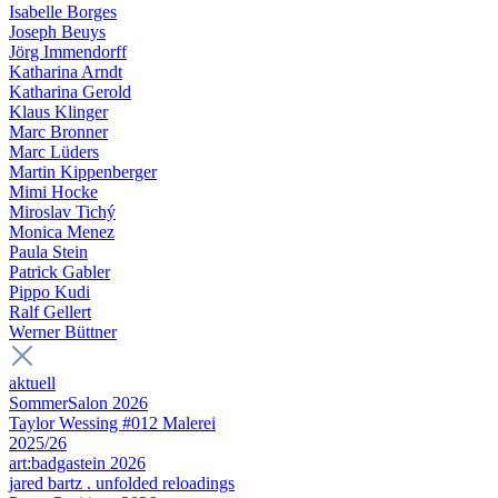
Isabelle Borges
Joseph Beuys
Jörg Immendorff
Katharina Arndt
Katharina Gerold
Klaus Klinger
Marc Bronner
Marc Lüders
Martin Kippenberger
Mimi Hocke
Miroslav Tichý
Monica Menez
Paula Stein
Patrick Gabler
Pippo Kudi
Ralf Gellert
Werner Büttner
aktuell
SommerSalon 2026
Taylor Wessing #012 Malerei
2025/26
art:badgastein 2026
jared bartz . unfolded reloadings