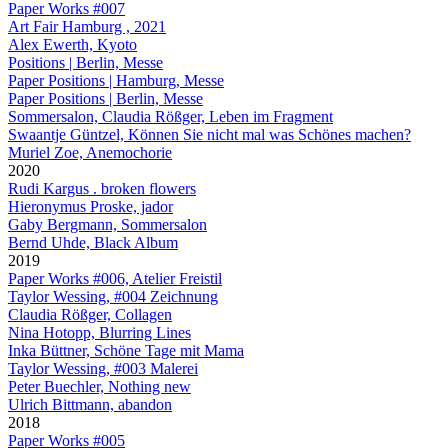
Paper Works #007
Art Fair Hamburg , 2021
Alex Ewerth, Kyoto
Positions | Berlin, Messe
Paper Positions | Hamburg, Messe
Paper Positions | Berlin, Messe
Sommersalon, Claudia Rößger, Leben im Fragment
Swaantje Güntzel, Können Sie nicht mal was Schönes machen?
Muriel Zoe, Anemochorie
2020
Rudi Kargus . broken flowers
Hieronymus Proske, jador
Gaby Bergmann, Sommersalon
Bernd Uhde, Black Album
2019
Paper Works #006, Atelier Freistil
Taylor Wessing, #004 Zeichnung
Claudia Rößger, Collagen
Nina Hotopp, Blurring Lines
Inka Büttner, Schöne Tage mit Mama
Taylor Wessing, #003 Malerei
Peter Buechler, Nothing new
Ulrich Bittmann, abandon
2018
Paper Works #005