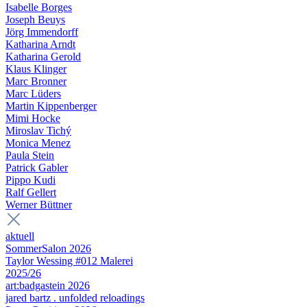
Isabelle Borges
Joseph Beuys
Jörg Immendorff
Katharina Arndt
Katharina Gerold
Klaus Klinger
Marc Bronner
Marc Lüders
Martin Kippenberger
Mimi Hocke
Miroslav Tichý
Monica Menez
Paula Stein
Patrick Gabler
Pippo Kudi
Ralf Gellert
Werner Büttner
aktuell
SommerSalon 2026
Taylor Wessing #012 Malerei
2025/26
art:badgastein 2026
jared bartz . unfolded reloadings