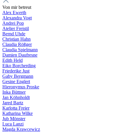
Von mir betreut
Alex Ewerth
Alexandra Vogt
Andrei Pop
Atelier Freistil
Bernd Uhde
Christian Hahn
Claudia Rößger
Claudia Spielmann
Damien Daufresne
Edith Held
Eiko Borcherding
Friederike Just
Gaby Bergmann
Gesine Englert
Hieronymus Proske
Inka Büttner
Jan Köhnholdt
Jared Bartz
Karlotta Freier
Katharina Wilke
Jub Mönster
Luca Lanzi
Magda Krawcewicz