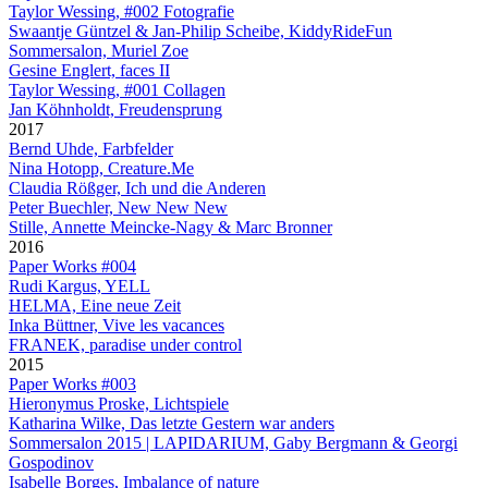
Taylor Wessing, #002 Fotografie
Swaantje Güntzel & Jan-Philip Scheibe, KiddyRideFun
Sommersalon, Muriel Zoe
Gesine Englert, faces II
Taylor Wessing, #001 Collagen
Jan Köhnholdt, Freudensprung
2017
Bernd Uhde, Farbfelder
Nina Hotopp, Creature.Me
Claudia Rößger, Ich und die Anderen
Peter Buechler, New New New
Stille, Annette Meincke-Nagy & Marc Bronner
2016
Paper Works #004
Rudi Kargus, YELL
HELMA, Eine neue Zeit
Inka Büttner, Vive les vacances
FRANEK, paradise under control
2015
Paper Works #003
Hieronymus Proske, Lichtspiele
Katharina Wilke, Das letzte Gestern war anders
Sommersalon 2015 | LAPIDARIUM, Gaby Bergmann & Georgi
Gospodinov
Isabelle Borges, Imbalance of nature