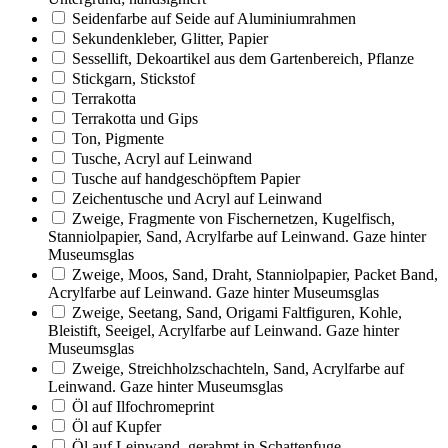
Seidenfarbe auf Seide auf Aluminiumrahmen
Sekundenkleber, Glitter, Papier
Sessellift, Dekoartikel aus dem Gartenbereich, Pflanze
Stickgarn, Stickstof
Terrakotta
Terrakotta und Gips
Ton, Pigmente
Tusche, Acryl auf Leinwand
Tusche auf handgeschöpftem Papier
Zeichentusche und Acryl auf Leinwand
Zweige, Fragmente von Fischernetzen, Kugelfisch,
Stanniolpapier, Sand, Acrylfarbe auf Leinwand. Gaze hinter
Museumsglas
Zweige, Moos, Sand, Draht, Stanniolpapier, Packet Band,
Acrylfarbe auf Leinwand. Gaze hinter Museumsglas
Zweige, Seetang, Sand, Origami Faltfiguren, Kohle,
Bleistift, Seeigel, Acrylfarbe auf Leinwand. Gaze hinter
Museumsglas
Zweige, Streichholzschachteln, Sand, Acrylfarbe auf
Leinwand. Gaze hinter Museumsglas
Öl auf Ilfochromeprint
Öl auf Kupfer
Öl auf Leinwand, gerahmt in Schattenfuge