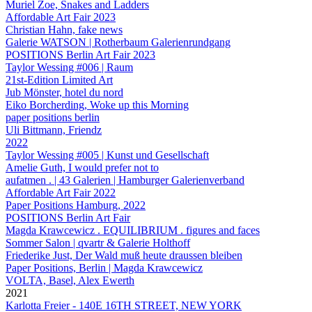
Muriel Zoe, Snakes and Ladders
Affordable Art Fair 2023
Christian Hahn, fake news
Galerie WATSON | Rotherbaum Galerienrundgang
POSITIONS Berlin Art Fair 2023
Taylor Wessing #006 | Raum
21st-Edition Limited Art
Jub Mönster, hotel du nord
Eiko Borcherding, Woke up this Morning
paper positions berlin
Uli Bittmann, Friendz
2022
Taylor Wessing #005 | Kunst und Gesellschaft
Amelie Guth, I would prefer not to
aufatmen . | 43 Galerien | Hamburger Galerienverband
Affordable Art Fair 2022
Paper Positions Hamburg, 2022
POSITIONS Berlin Art Fair
Magda Krawcewicz . EQUILIBRIUM . figures and faces
Sommer Salon | qvartr & Galerie Holthoff
Friederike Just, Der Wald muß heute draussen bleiben
Paper Positions, Berlin | Magda Krawcewicz
VOLTA, Basel, Alex Ewerth
2021
Karlotta Freier - 140E 16TH STREET, NEW YORK