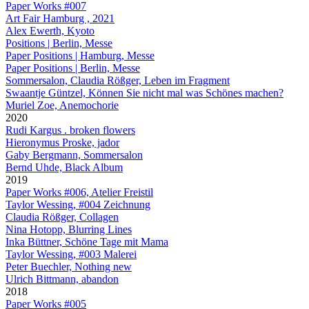
Paper Works #007
Art Fair Hamburg , 2021
Alex Ewerth, Kyoto
Positions | Berlin, Messe
Paper Positions | Hamburg, Messe
Paper Positions | Berlin, Messe
Sommersalon, Claudia Rößger, Leben im Fragment
Swaantje Güntzel, Können Sie nicht mal was Schönes machen?
Muriel Zoe, Anemochorie
2020
Rudi Kargus . broken flowers
Hieronymus Proske, jador
Gaby Bergmann, Sommersalon
Bernd Uhde, Black Album
2019
Paper Works #006, Atelier Freistil
Taylor Wessing, #004 Zeichnung
Claudia Rößger, Collagen
Nina Hotopp, Blurring Lines
Inka Büttner, Schöne Tage mit Mama
Taylor Wessing, #003 Malerei
Peter Buechler, Nothing new
Ulrich Bittmann, abandon
2018
Paper Works #005