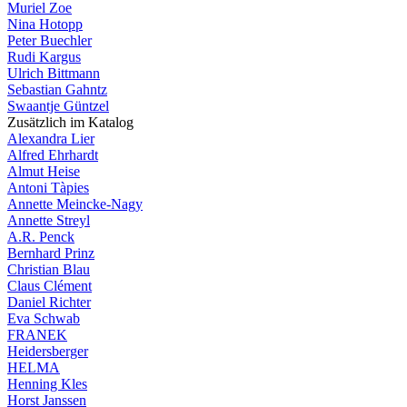
Muriel Zoe
Nina Hotopp
Peter Buechler
Rudi Kargus
Ulrich Bittmann
Sebastian Gahntz
Swaantje Güntzel
Zusätzlich im Katalog
Alexandra Lier
Alfred Ehrhardt
Almut Heise
Antoni Tàpies
Annette Meincke-Nagy
Annette Streyl
A.R. Penck
Bernhard Prinz
Christian Blau
Claus Clément
Daniel Richter
Eva Schwab
FRANEK
Heidersberger
HELMA
Henning Kles
Horst Janssen