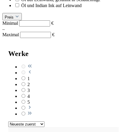
Öl und Indian Ink auf Leinwand
Preis
Minimal
€
–
Maximal
€
Werke
1
2
3
4
5