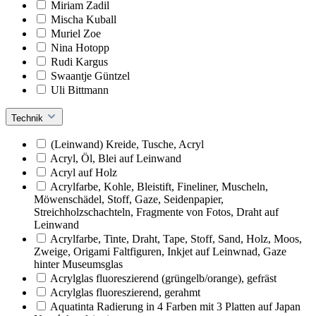
Miriam Zadil
Mischa Kuball
Muriel Zoe
Nina Hotopp
Rudi Kargus
Swaantje Güntzel
Uli Bittmann
Technik
(Leinwand) Kreide, Tusche, Acryl
Acryl, Öl, Blei auf Leinwand
Acryl auf Holz
Acrylfarbe, Kohle, Bleistift, Fineliner, Muscheln,
Möwenschädel, Stoff, Gaze, Seidenpapier,
Streichholzschachteln, Fragmente von Fotos, Draht auf
Leinwand
Acrylfarbe, Tinte, Draht, Tape, Stoff, Sand, Holz, Moos,
Zweige, Origami Faltfiguren, Inkjet auf Leinwnad, Gaze
hinter Museumsglas
Acrylglas fluoreszierend (grüngelb/orange), gefräst
Acrylglas fluoreszierend, gerahmt
Aquatinta Radierung in 4 Farben mit 3 Platten auf Japan