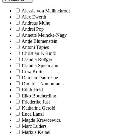
Alessia von Mallinckrodt
Alex Ewerth
Andreas Mühe
Andrei Pop
Annette Meincke-Nagy
Antje Blumenstein
Antoni Tàpies
Christian F. Kintz
Claudia Rößger
Claudia Spielmann
Cora Korte
Damien Daufresne
Dimitris Tzamouranis
Edith Held
Eiko Borcherding
Friederike Just
Katharina Gerold
Luca Lanzi
Magda Krawcewicz
Marc Lüders
Markus Keibel