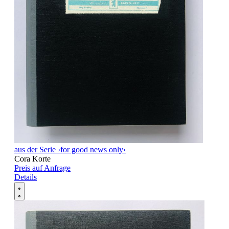
aus der Serie ›for good news only‹
Cora Korte
Preis auf Anfrage
Details