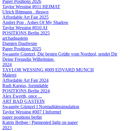
Paper Positions 2026
Taylor Wessing #011 HEIMAT
Ulrich Bittmann . thrawn
Affordable Art Fair 2025
Andrei Pop . Ashes Of My Shadow
Taylor Wessing #010 AI
POSITIONS Berlin 2025
art:badgastein
Damien Daufresne
Paper Positions 2025
Swaantje Güntzel, Die besten Grüße vom Nordpol, sendet Dir
Deine Freundin Wilhelmine.
2024
TAYLOR WESSING #009 EDVARD MUNCH
Malerei
Affordable Art Fair 2024
Rudi Kargus, formidable
POSITIONS Berlin 2024
Alex Ewerth, once ...
ART BAD GASTEIN
Swaantje Güntzel I Normalitätssimulation
Taylor Wessing #007 I Informel
paper positions berlin
Katrin Bethge | Pigmented light on paper
2023