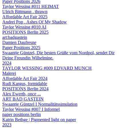
Paper Positions 2026
Taylor Wessing #011 HEIMAT
Ulrich Bittmann . thrawn
Affordable Art Fair 2025
Andrei Pop . Ashes Of My Shadow
Taylor Wessing #010 AI
POSITIONS Berlin 2025
art:badgastein
Damien Daufresne
Paper Positions 2025
Swaantje Güntzel, Die besten Grüße vom Nordpol, sendet Dir
Deine Freundin Wilhelmine.
2024
TAYLOR WESSING #009 EDVARD MUNCH
Malerei
Affordable Art Fair 2024
Rudi Kargus, formidable
POSITIONS Berlin 2024
Alex Ewerth, once ...
ART BAD GASTEIN
Swaantje Güntzel I Normalitätssimulation
Taylor Wessing #007 I Informel
paper positions berlin
Katrin Bethge | Pigmented light on paper
2023