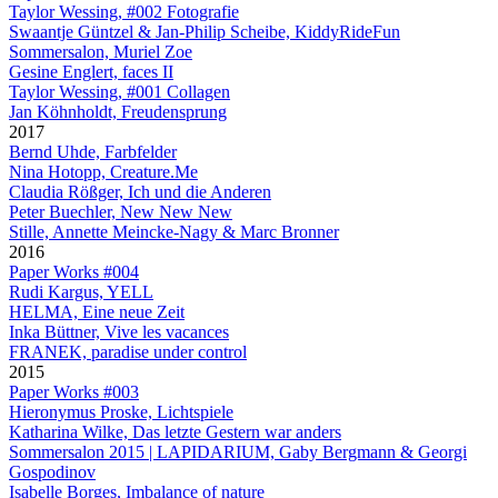
Taylor Wessing, #002 Fotografie
Swaantje Güntzel & Jan-Philip Scheibe, KiddyRideFun
Sommersalon, Muriel Zoe
Gesine Englert, faces II
Taylor Wessing, #001 Collagen
Jan Köhnholdt, Freudensprung
2017
Bernd Uhde, Farbfelder
Nina Hotopp, Creature.Me
Claudia Rößger, Ich und die Anderen
Peter Buechler, New New New
Stille, Annette Meincke-Nagy & Marc Bronner
2016
Paper Works #004
Rudi Kargus, YELL
HELMA, Eine neue Zeit
Inka Büttner, Vive les vacances
FRANEK, paradise under control
2015
Paper Works #003
Hieronymus Proske, Lichtspiele
Katharina Wilke, Das letzte Gestern war anders
Sommersalon 2015 | LAPIDARIUM, Gaby Bergmann & Georgi
Gospodinov
Isabelle Borges, Imbalance of nature