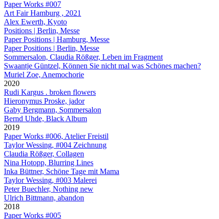
Paper Works #007
Art Fair Hamburg , 2021
Alex Ewerth, Kyoto
Positions | Berlin, Messe
Paper Positions | Hamburg, Messe
Paper Positions | Berlin, Messe
Sommersalon, Claudia Rößger, Leben im Fragment
Swaantje Güntzel, Können Sie nicht mal was Schönes machen?
Muriel Zoe, Anemochorie
2020
Rudi Kargus . broken flowers
Hieronymus Proske, jador
Gaby Bergmann, Sommersalon
Bernd Uhde, Black Album
2019
Paper Works #006, Atelier Freistil
Taylor Wessing, #004 Zeichnung
Claudia Rößger, Collagen
Nina Hotopp, Blurring Lines
Inka Büttner, Schöne Tage mit Mama
Taylor Wessing, #003 Malerei
Peter Buechler, Nothing new
Ulrich Bittmann, abandon
2018
Paper Works #005