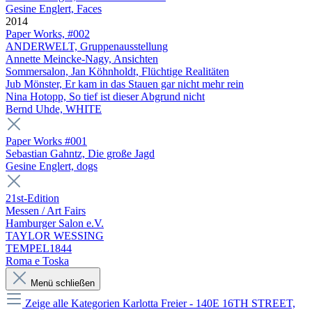
Gesine Englert, Faces
2014
Paper Works, #002
ANDERWELT, Gruppenausstellung
Annette Meincke-Nagy, Ansichten
Sommersalon, Jan Köhnholdt, Flüchtige Realitäten
Jub Mönster, Er kam in das Stauen gar nicht mehr rein
Nina Hotopp, So tief ist dieser Abgrund nicht
Bernd Uhde, WHITE
Paper Works #001
Sebastian Gahntz, Die große Jagd
Gesine Englert, dogs
21st-Edition
Messen / Art Fairs
Hamburger Salon e.V.
TAYLOR WESSING
TEMPEL1844
Roma e Toska
Menü schließen
Zeige alle Kategorien
Karlotta Freier - 140E 16TH STREET,