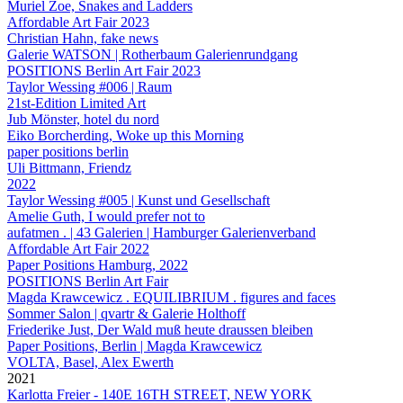
Muriel Zoe, Snakes and Ladders
Affordable Art Fair 2023
Christian Hahn, fake news
Galerie WATSON | Rotherbaum Galerienrundgang
POSITIONS Berlin Art Fair 2023
Taylor Wessing #006 | Raum
21st-Edition Limited Art
Jub Mönster, hotel du nord
Eiko Borcherding, Woke up this Morning
paper positions berlin
Uli Bittmann, Friendz
2022
Taylor Wessing #005 | Kunst und Gesellschaft
Amelie Guth, I would prefer not to
aufatmen . | 43 Galerien | Hamburger Galerienverband
Affordable Art Fair 2022
Paper Positions Hamburg, 2022
POSITIONS Berlin Art Fair
Magda Krawcewicz . EQUILIBRIUM . figures and faces
Sommer Salon | qvartr & Galerie Holthoff
Friederike Just, Der Wald muß heute draussen bleiben
Paper Positions, Berlin | Magda Krawcewicz
VOLTA, Basel, Alex Ewerth
2021
Karlotta Freier - 140E 16TH STREET, NEW YORK