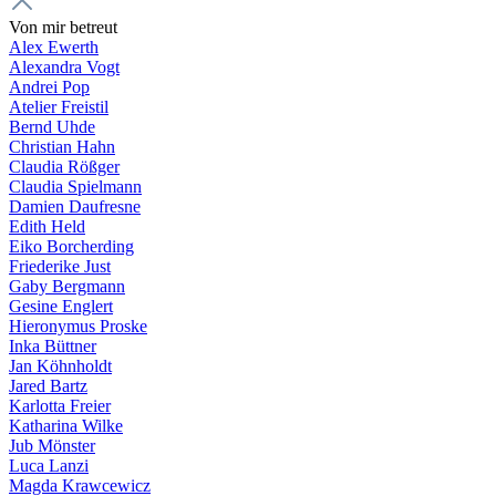
Von mir betreut
Alex Ewerth
Alexandra Vogt
Andrei Pop
Atelier Freistil
Bernd Uhde
Christian Hahn
Claudia Rößger
Claudia Spielmann
Damien Daufresne
Edith Held
Eiko Borcherding
Friederike Just
Gaby Bergmann
Gesine Englert
Hieronymus Proske
Inka Büttner
Jan Köhnholdt
Jared Bartz
Karlotta Freier
Katharina Wilke
Jub Mönster
Luca Lanzi
Magda Krawcewicz