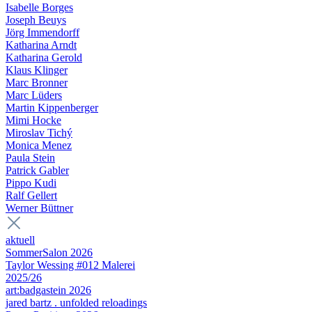
Isabelle Borges
Joseph Beuys
Jörg Immendorff
Katharina Arndt
Katharina Gerold
Klaus Klinger
Marc Bronner
Marc Lüders
Martin Kippenberger
Mimi Hocke
Miroslav Tichý
Monica Menez
Paula Stein
Patrick Gabler
Pippo Kudi
Ralf Gellert
Werner Büttner
aktuell
SommerSalon 2026
Taylor Wessing #012 Malerei
2025/26
art:badgastein 2026
jared bartz . unfolded reloadings