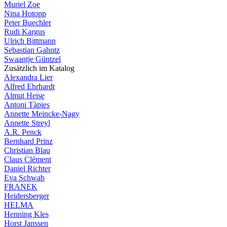
Muriel Zoe
Nina Hotopp
Peter Buechler
Rudi Kargus
Ulrich Bittmann
Sebastian Gahntz
Swaantje Güntzel
Zusätzlich im Katalog
Alexandra Lier
Alfred Ehrhardt
Almut Heise
Antoni Tàpies
Annette Meincke-Nagy
Annette Streyl
A.R. Penck
Bernhard Prinz
Christian Blau
Claus Clément
Daniel Richter
Eva Schwab
FRANEK
Heidersberger
HELMA
Henning Kles
Horst Janssen