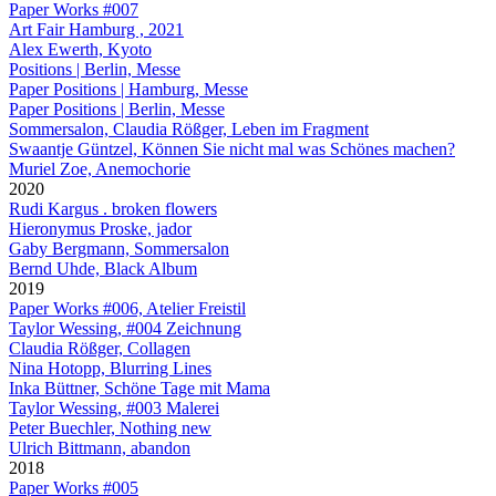
Paper Works #007
Art Fair Hamburg , 2021
Alex Ewerth, Kyoto
Positions | Berlin, Messe
Paper Positions | Hamburg, Messe
Paper Positions | Berlin, Messe
Sommersalon, Claudia Rößger, Leben im Fragment
Swaantje Güntzel, Können Sie nicht mal was Schönes machen?
Muriel Zoe, Anemochorie
2020
Rudi Kargus . broken flowers
Hieronymus Proske, jador
Gaby Bergmann, Sommersalon
Bernd Uhde, Black Album
2019
Paper Works #006, Atelier Freistil
Taylor Wessing, #004 Zeichnung
Claudia Rößger, Collagen
Nina Hotopp, Blurring Lines
Inka Büttner, Schöne Tage mit Mama
Taylor Wessing, #003 Malerei
Peter Buechler, Nothing new
Ulrich Bittmann, abandon
2018
Paper Works #005