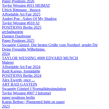
Paper Positions 2026
Taylor Wessing #011 HEIMAT
Ulrich Bittmann . thrawn
Affordable Art Fair 2025
Andrei Pop . Ashes Of My Shadow
Taylor Wessing #010 AI
POSITIONS Berlin 2025
art:badgastein
Damien Daufresne
Paper Positions 2025
Swaantje Güntzel, Die besten Grüße vom Nordpol, sendet Dir
Deine Freundin Wilhelmine.
2024
TAYLOR WESSING #009 EDVARD MUNCH
Malerei
Affordable Art Fair 2024
Rudi Kargus, formidable
POSITIONS Berlin 2024
Alex Ewerth, once ...
ART BAD GASTEIN
Swaantje Güntzel I Normalitätssimulation
Taylor Wessing #007 I Informel
paper positions berlin
Katrin Bethge | Pigmented light on paper
2023