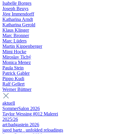
Isabelle Borges
Joseph Beuys
Jörg Immendorff
Katharina Arndt
Katharina Gerold
Klaus Klinger
Marc Bronner
Marc Lüders
Martin Kippenberger
Mimi Hocke
Miroslav Tichý
Monica Menez
Paula Stein
Patrick Gabler
Pippo Kudi
Ralf Gellert
Werner Büttner
aktuell
SommerSalon 2026
Taylor Wessing #012 Malerei
2025/26
art:badgastein 2026
jared bartz . unfolded reloadings