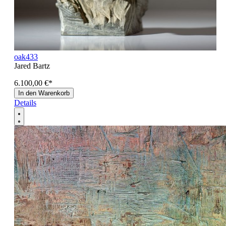
oak433
Jared Bartz
6.100,00 €
*
In den Warenkorb
Details