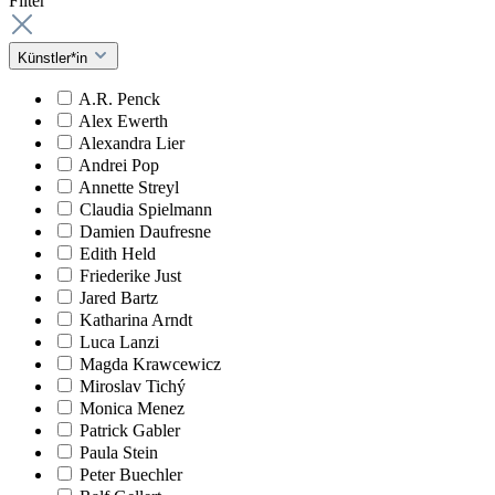
Filter
Künstler*in
A.R. Penck
Alex Ewerth
Alexandra Lier
Andrei Pop
Annette Streyl
Claudia Spielmann
Damien Daufresne
Edith Held
Friederike Just
Jared Bartz
Katharina Arndt
Luca Lanzi
Magda Krawcewicz
Miroslav Tichý
Monica Menez
Patrick Gabler
Paula Stein
Peter Buechler