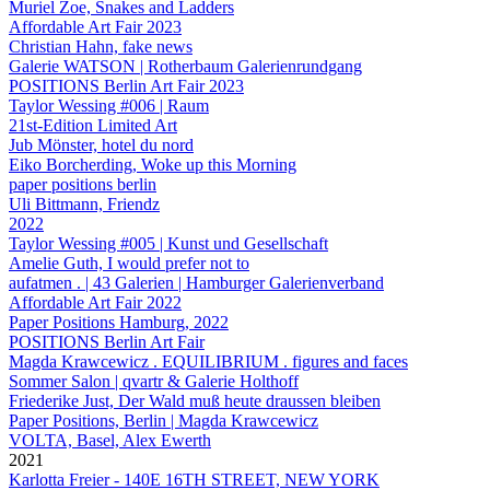
Muriel Zoe, Snakes and Ladders
Affordable Art Fair 2023
Christian Hahn, fake news
Galerie WATSON | Rotherbaum Galerienrundgang
POSITIONS Berlin Art Fair 2023
Taylor Wessing #006 | Raum
21st-Edition Limited Art
Jub Mönster, hotel du nord
Eiko Borcherding, Woke up this Morning
paper positions berlin
Uli Bittmann, Friendz
2022
Taylor Wessing #005 | Kunst und Gesellschaft
Amelie Guth, I would prefer not to
aufatmen . | 43 Galerien | Hamburger Galerienverband
Affordable Art Fair 2022
Paper Positions Hamburg, 2022
POSITIONS Berlin Art Fair
Magda Krawcewicz . EQUILIBRIUM . figures and faces
Sommer Salon | qvartr & Galerie Holthoff
Friederike Just, Der Wald muß heute draussen bleiben
Paper Positions, Berlin | Magda Krawcewicz
VOLTA, Basel, Alex Ewerth
2021
Karlotta Freier - 140E 16TH STREET, NEW YORK