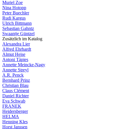
Muriel Zoe
Nina Hotopp
Peter Buechler
Rudi Kargus
Ulrich Bittmann
Sebastian Gahntz
Swaantje Güntzel
Zusätzlich im Katalog
Alexandra Lier
Alfred Ehrhardt
Almut Heise
Antoni Tàpies
Annette Meincke-Nagy
Annette Streyl
A.R. Penck
Bernhard Prinz
Christian Blau
Claus Clément
Daniel Richter
Eva Schwab
FRANEK
Heidersberger
HELMA
Henning Kles
Horst Janssen