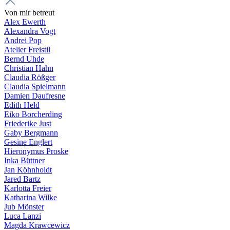
Von mir betreut
Alex Ewerth
Alexandra Vogt
Andrei Pop
Atelier Freistil
Bernd Uhde
Christian Hahn
Claudia Rößger
Claudia Spielmann
Damien Daufresne
Edith Held
Eiko Borcherding
Friederike Just
Gaby Bergmann
Gesine Englert
Hieronymus Proske
Inka Büttner
Jan Köhnholdt
Jared Bartz
Karlotta Freier
Katharina Wilke
Jub Mönster
Luca Lanzi
Magda Krawcewicz