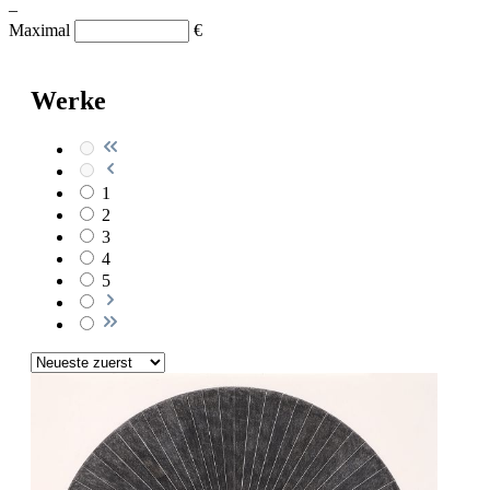
–
Maximal
€
Werke
1
2
3
4
5