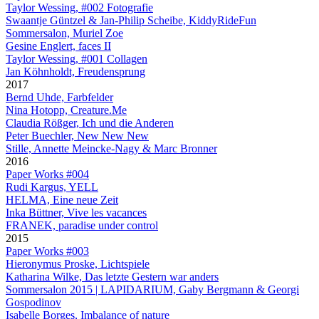
Taylor Wessing, #002 Fotografie
Swaantje Güntzel & Jan-Philip Scheibe, KiddyRideFun
Sommersalon, Muriel Zoe
Gesine Englert, faces II
Taylor Wessing, #001 Collagen
Jan Köhnholdt, Freudensprung
2017
Bernd Uhde, Farbfelder
Nina Hotopp, Creature.Me
Claudia Rößger, Ich und die Anderen
Peter Buechler, New New New
Stille, Annette Meincke-Nagy & Marc Bronner
2016
Paper Works #004
Rudi Kargus, YELL
HELMA, Eine neue Zeit
Inka Büttner, Vive les vacances
FRANEK, paradise under control
2015
Paper Works #003
Hieronymus Proske, Lichtspiele
Katharina Wilke, Das letzte Gestern war anders
Sommersalon 2015 | LAPIDARIUM, Gaby Bergmann & Georgi
Gospodinov
Isabelle Borges, Imbalance of nature