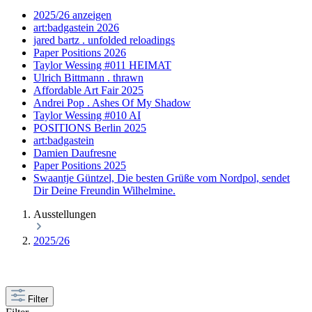
2025/26 anzeigen
art:badgastein 2026
jared bartz . unfolded reloadings
Paper Positions 2026
Taylor Wessing #011 HEIMAT
Ulrich Bittmann . thrawn
Affordable Art Fair 2025
Andrei Pop . Ashes Of My Shadow
Taylor Wessing #010 AI
POSITIONS Berlin 2025
art:badgastein
Damien Daufresne
Paper Positions 2025
Swaantje Güntzel, Die besten Grüße vom Nordpol, sendet
Dir Deine Freundin Wilhelmine.
Ausstellungen
2025/26
Filter