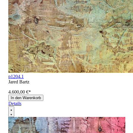
p1204.1
Jared Bartz
4.600,00 €
*
In den Warenkorb
Details