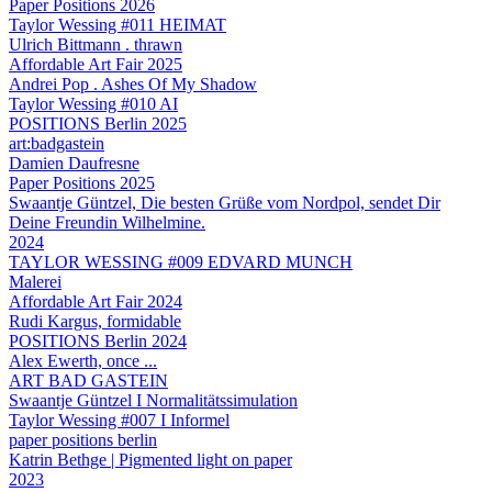
Paper Positions 2026
Taylor Wessing #011 HEIMAT
Ulrich Bittmann . thrawn
Affordable Art Fair 2025
Andrei Pop . Ashes Of My Shadow
Taylor Wessing #010 AI
POSITIONS Berlin 2025
art:badgastein
Damien Daufresne
Paper Positions 2025
Swaantje Güntzel, Die besten Grüße vom Nordpol, sendet Dir
Deine Freundin Wilhelmine.
2024
TAYLOR WESSING #009 EDVARD MUNCH
Malerei
Affordable Art Fair 2024
Rudi Kargus, formidable
POSITIONS Berlin 2024
Alex Ewerth, once ...
ART BAD GASTEIN
Swaantje Güntzel I Normalitätssimulation
Taylor Wessing #007 I Informel
paper positions berlin
Katrin Bethge | Pigmented light on paper
2023