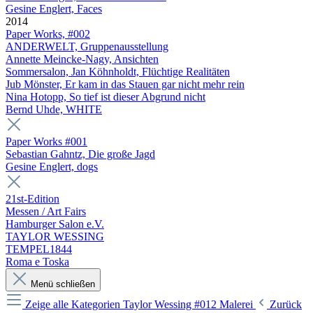
Gesine Englert, Faces
2014
Paper Works, #002
ANDERWELT, Gruppenausstellung
Annette Meincke-Nagy, Ansichten
Sommersalon, Jan Köhnholdt, Flüchtige Realitäten
Jub Mönster, Er kam in das Stauen gar nicht mehr rein
Nina Hotopp, So tief ist dieser Abgrund nicht
Bernd Uhde, WHITE
Paper Works #001
Sebastian Gahntz, Die große Jagd
Gesine Englert, dogs
21st-Edition
Messen / Art Fairs
Hamburger Salon e.V.
TAYLOR WESSING
TEMPEL1844
Roma e Toska
Menü schließen
Zeige alle Kategorien
Taylor Wessing #012 Malerei
Zurück