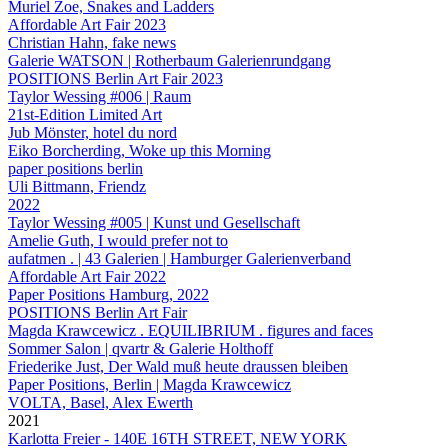
Muriel Zoe, Snakes and Ladders
Affordable Art Fair 2023
Christian Hahn, fake news
Galerie WATSON | Rotherbaum Galerienrundgang
POSITIONS Berlin Art Fair 2023
Taylor Wessing #006 | Raum
21st-Edition Limited Art
Jub Mönster, hotel du nord
Eiko Borcherding, Woke up this Morning
paper positions berlin
Uli Bittmann, Friendz
2022
Taylor Wessing #005 | Kunst und Gesellschaft
Amelie Guth, I would prefer not to
aufatmen . | 43 Galerien | Hamburger Galerienverband
Affordable Art Fair 2022
Paper Positions Hamburg, 2022
POSITIONS Berlin Art Fair
Magda Krawcewicz . EQUILIBRIUM . figures and faces
Sommer Salon | qvartr & Galerie Holthoff
Friederike Just, Der Wald muß heute draussen bleiben
Paper Positions, Berlin | Magda Krawcewicz
VOLTA, Basel, Alex Ewerth
2021
Karlotta Freier - 140E 16TH STREET, NEW YORK