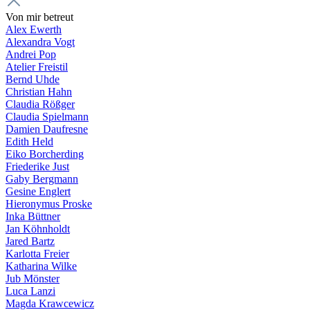
Von mir betreut
Alex Ewerth
Alexandra Vogt
Andrei Pop
Atelier Freistil
Bernd Uhde
Christian Hahn
Claudia Rößger
Claudia Spielmann
Damien Daufresne
Edith Held
Eiko Borcherding
Friederike Just
Gaby Bergmann
Gesine Englert
Hieronymus Proske
Inka Büttner
Jan Köhnholdt
Jared Bartz
Karlotta Freier
Katharina Wilke
Jub Mönster
Luca Lanzi
Magda Krawcewicz