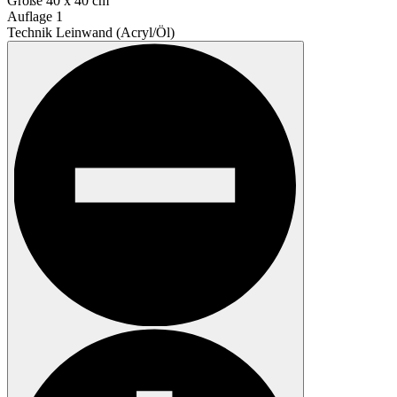
Größe
40 x 40 cm
Auflage
1
Technik
Leinwand (Acryl/Öl)