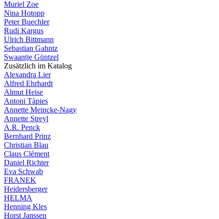
Muriel Zoe
Nina Hotopp
Peter Buechler
Rudi Kargus
Ulrich Bittmann
Sebastian Gahntz
Swaantje Güntzel
Zusätzlich im Katalog
Alexandra Lier
Alfred Ehrhardt
Almut Heise
Antoni Tàpies
Annette Meincke-Nagy
Annette Streyl
A.R. Penck
Bernhard Prinz
Christian Blau
Claus Clément
Daniel Richter
Eva Schwab
FRANEK
Heidersberger
HELMA
Henning Kles
Horst Janssen