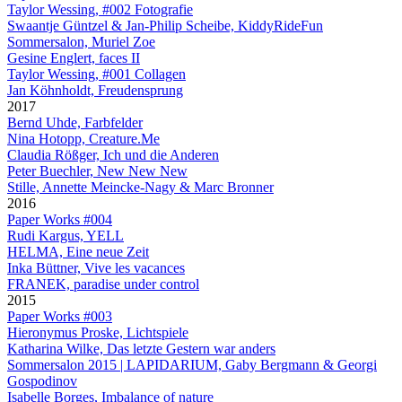
Taylor Wessing, #002 Fotografie
Swaantje Güntzel & Jan-Philip Scheibe, KiddyRideFun
Sommersalon, Muriel Zoe
Gesine Englert, faces II
Taylor Wessing, #001 Collagen
Jan Köhnholdt, Freudensprung
2017
Bernd Uhde, Farbfelder
Nina Hotopp, Creature.Me
Claudia Rößger, Ich und die Anderen
Peter Buechler, New New New
Stille, Annette Meincke-Nagy & Marc Bronner
2016
Paper Works #004
Rudi Kargus, YELL
HELMA, Eine neue Zeit
Inka Büttner, Vive les vacances
FRANEK, paradise under control
2015
Paper Works #003
Hieronymus Proske, Lichtspiele
Katharina Wilke, Das letzte Gestern war anders
Sommersalon 2015 | LAPIDARIUM, Gaby Bergmann & Georgi
Gospodinov
Isabelle Borges, Imbalance of nature