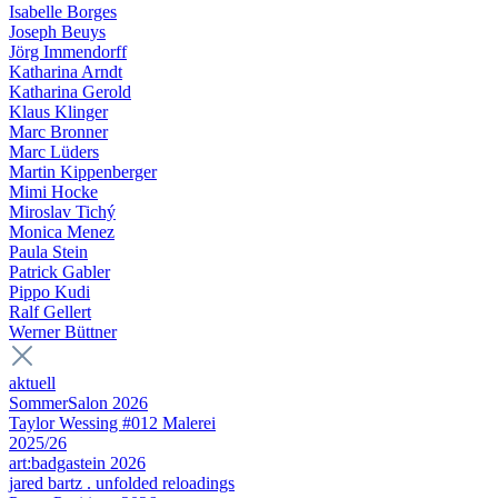
Isabelle Borges
Joseph Beuys
Jörg Immendorff
Katharina Arndt
Katharina Gerold
Klaus Klinger
Marc Bronner
Marc Lüders
Martin Kippenberger
Mimi Hocke
Miroslav Tichý
Monica Menez
Paula Stein
Patrick Gabler
Pippo Kudi
Ralf Gellert
Werner Büttner
aktuell
SommerSalon 2026
Taylor Wessing #012 Malerei
2025/26
art:badgastein 2026
jared bartz . unfolded reloadings