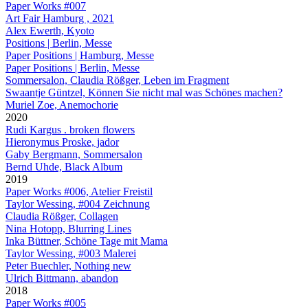
Paper Works #007
Art Fair Hamburg , 2021
Alex Ewerth, Kyoto
Positions | Berlin, Messe
Paper Positions | Hamburg, Messe
Paper Positions | Berlin, Messe
Sommersalon, Claudia Rößger, Leben im Fragment
Swaantje Güntzel, Können Sie nicht mal was Schönes machen?
Muriel Zoe, Anemochorie
2020
Rudi Kargus . broken flowers
Hieronymus Proske, jador
Gaby Bergmann, Sommersalon
Bernd Uhde, Black Album
2019
Paper Works #006, Atelier Freistil
Taylor Wessing, #004 Zeichnung
Claudia Rößger, Collagen
Nina Hotopp, Blurring Lines
Inka Büttner, Schöne Tage mit Mama
Taylor Wessing, #003 Malerei
Peter Buechler, Nothing new
Ulrich Bittmann, abandon
2018
Paper Works #005