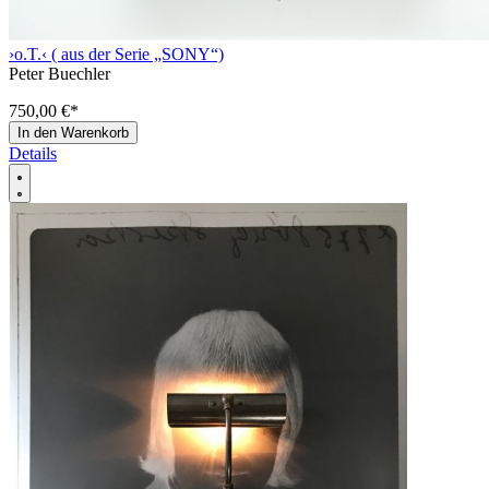
›o.T.‹ ( aus der Serie „SONY“)
Peter Buechler
750,00 €
*
In den Warenkorb
Details