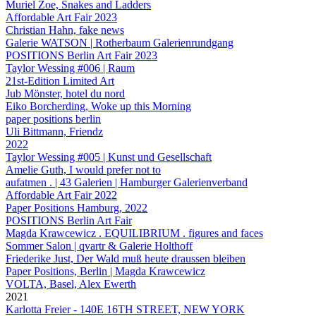
Muriel Zoe, Snakes and Ladders
Affordable Art Fair 2023
Christian Hahn, fake news
Galerie WATSON | Rotherbaum Galerienrundgang
POSITIONS Berlin Art Fair 2023
Taylor Wessing #006 | Raum
21st-Edition Limited Art
Jub Mönster, hotel du nord
Eiko Borcherding, Woke up this Morning
paper positions berlin
Uli Bittmann, Friendz
2022
Taylor Wessing #005 | Kunst und Gesellschaft
Amelie Guth, I would prefer not to
aufatmen . | 43 Galerien | Hamburger Galerienverband
Affordable Art Fair 2022
Paper Positions Hamburg, 2022
POSITIONS Berlin Art Fair
Magda Krawcewicz . EQUILIBRIUM . figures and faces
Sommer Salon | qvartr & Galerie Holthoff
Friederike Just, Der Wald muß heute draussen bleiben
Paper Positions, Berlin | Magda Krawcewicz
VOLTA, Basel, Alex Ewerth
2021
Karlotta Freier - 140E 16TH STREET, NEW YORK