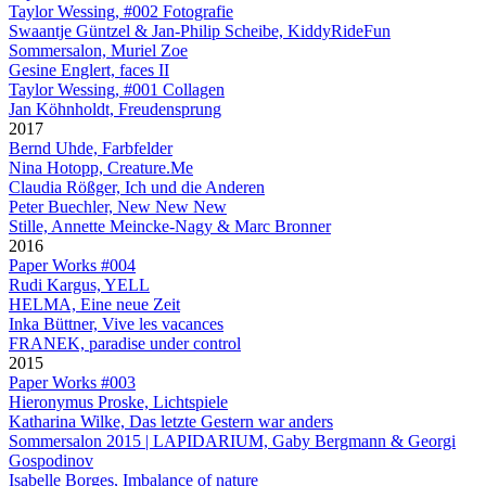
Taylor Wessing, #002 Fotografie
Swaantje Güntzel & Jan-Philip Scheibe, KiddyRideFun
Sommersalon, Muriel Zoe
Gesine Englert, faces II
Taylor Wessing, #001 Collagen
Jan Köhnholdt, Freudensprung
2017
Bernd Uhde, Farbfelder
Nina Hotopp, Creature.Me
Claudia Rößger, Ich und die Anderen
Peter Buechler, New New New
Stille, Annette Meincke-Nagy & Marc Bronner
2016
Paper Works #004
Rudi Kargus, YELL
HELMA, Eine neue Zeit
Inka Büttner, Vive les vacances
FRANEK, paradise under control
2015
Paper Works #003
Hieronymus Proske, Lichtspiele
Katharina Wilke, Das letzte Gestern war anders
Sommersalon 2015 | LAPIDARIUM, Gaby Bergmann & Georgi
Gospodinov
Isabelle Borges, Imbalance of nature