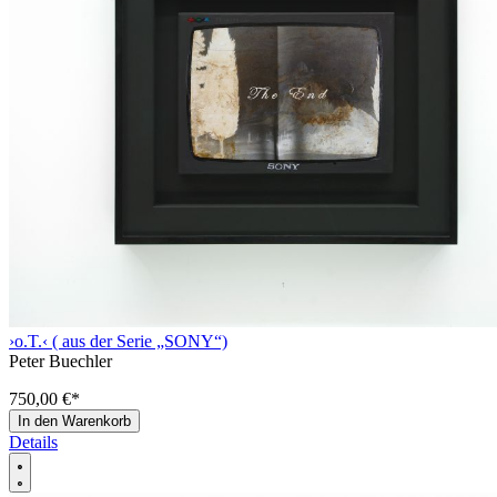
›o.T.‹ ( aus der Serie „SONY“)
Peter Buechler
750,00 €
*
In den Warenkorb
Details