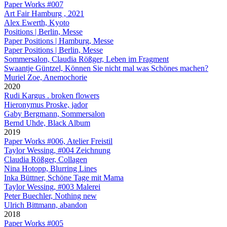
Paper Works #007
Art Fair Hamburg , 2021
Alex Ewerth, Kyoto
Positions | Berlin, Messe
Paper Positions | Hamburg, Messe
Paper Positions | Berlin, Messe
Sommersalon, Claudia Rößger, Leben im Fragment
Swaantje Güntzel, Können Sie nicht mal was Schönes machen?
Muriel Zoe, Anemochorie
2020
Rudi Kargus . broken flowers
Hieronymus Proske, jador
Gaby Bergmann, Sommersalon
Bernd Uhde, Black Album
2019
Paper Works #006, Atelier Freistil
Taylor Wessing, #004 Zeichnung
Claudia Rößger, Collagen
Nina Hotopp, Blurring Lines
Inka Büttner, Schöne Tage mit Mama
Taylor Wessing, #003 Malerei
Peter Buechler, Nothing new
Ulrich Bittmann, abandon
2018
Paper Works #005