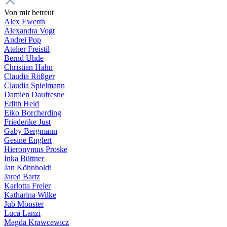
Von mir betreut
Alex Ewerth
Alexandra Vogt
Andrei Pop
Atelier Freistil
Bernd Uhde
Christian Hahn
Claudia Rößger
Claudia Spielmann
Damien Daufresne
Edith Held
Eiko Borcherding
Friederike Just
Gaby Bergmann
Gesine Englert
Hieronymus Proske
Inka Büttner
Jan Köhnholdt
Jared Bartz
Karlotta Freier
Katharina Wilke
Jub Mönster
Luca Lanzi
Magda Krawcewicz