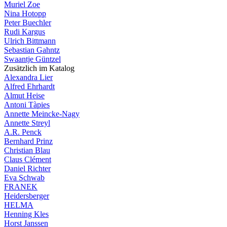
Muriel Zoe
Nina Hotopp
Peter Buechler
Rudi Kargus
Ulrich Bittmann
Sebastian Gahntz
Swaantje Güntzel
Zusätzlich im Katalog
Alexandra Lier
Alfred Ehrhardt
Almut Heise
Antoni Tàpies
Annette Meincke-Nagy
Annette Streyl
A.R. Penck
Bernhard Prinz
Christian Blau
Claus Clément
Daniel Richter
Eva Schwab
FRANEK
Heidersberger
HELMA
Henning Kles
Horst Janssen