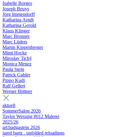
Isabelle Borges
Joseph Beuys
Jörg Immendorff
Katharina Arndt
Katharina Gerold
Klaus Klinger
Marc Bronner
Marc Lüders
Martin Kippenberger
Mimi Hocke
Miroslav Tichý
Monica Menez
Paula Stein
Patrick Gabler
Pippo Kudi
Ralf Gellert
Werner Büttner
aktuell
SommerSalon 2026
Taylor Wessing #012 Malerei
2025/26
art:badgastein 2026
jared bartz . unfolded reloadings