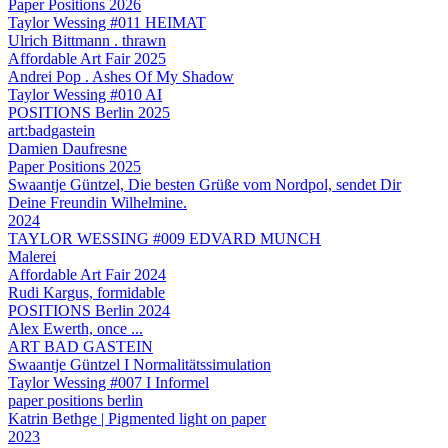
Paper Positions 2026
Taylor Wessing #011 HEIMAT
Ulrich Bittmann . thrawn
Affordable Art Fair 2025
Andrei Pop . Ashes Of My Shadow
Taylor Wessing #010 AI
POSITIONS Berlin 2025
art:badgastein
Damien Daufresne
Paper Positions 2025
Swaantje Güntzel, Die besten Grüße vom Nordpol, sendet Dir
Deine Freundin Wilhelmine.
2024
TAYLOR WESSING #009 EDVARD MUNCH
Malerei
Affordable Art Fair 2024
Rudi Kargus, formidable
POSITIONS Berlin 2024
Alex Ewerth, once ...
ART BAD GASTEIN
Swaantje Güntzel I Normalitätssimulation
Taylor Wessing #007 I Informel
paper positions berlin
Katrin Bethge | Pigmented light on paper
2023