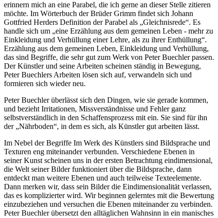
erinnern mich an eine Parabel, die ich gerne an dieser Stelle zitieren
möchte. Im Wörterbuch der Brüder Grimm findet sich Johann
Gottfried Herders Definition der Parabel als „Gleichnisrede“. Es
handle sich um „eine Erzählung aus dem gemeinen Leben - mehr zu
Einkleidung und Verhüllung einer Lehre, als zu ihrer Enthüllung“.
Erzählung aus dem gemeinen Leben, Einkleidung und Verhüllung,
das sind Begriffe, die sehr gut zum Werk von Peter Buechler passen.
Der Künstler und seine Arbeiten scheinen ständig in Bewegung,
Peter Buechlers Arbeiten lösen sich auf, verwandeln sich und
formieren sich wieder neu.
Peter Buechler überlässt sich den Dingen, wie sie gerade kommen,
und bezieht Irritationen, Missverständnisse und Fehler ganz
selbstverständlich in den Schaffensprozess mit ein. Sie sind für ihn
der „Nährboden“, in dem es sich, als Künstler gut arbeiten lässt.
Im Nebel der Begriffe Im Werk des Künstlers sind Bildsprache und
Texturen eng miteinander verbunden. Verschiedene Ebenen in
seiner Kunst scheinen uns in der ersten Betrachtung eindimensional,
die Welt seiner Bilder funktioniert über die Bildsprache, dann
entdeckt man weitere Ebenen und auch teilweise Texteelemente.
Dann merken wir, dass sein Bilder die Eindimensionalität verlassen,
das es komplizierter wird. Wir beginnen gelerntes mit die Bewertung
einzubeziehen und versuchen die Ebenen miteinander zu verbinden.
Peter Buechler übersetzt den alltäglichen Wahnsinn in ein manisches