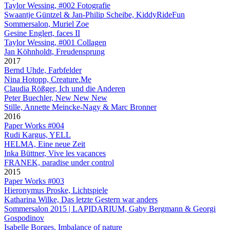
Taylor Wessing, #002 Fotografie
Swaantje Güntzel & Jan-Philip Scheibe, KiddyRideFun
Sommersalon, Muriel Zoe
Gesine Englert, faces II
Taylor Wessing, #001 Collagen
Jan Köhnholdt, Freudensprung
2017
Bernd Uhde, Farbfelder
Nina Hotopp, Creature.Me
Claudia Rößger, Ich und die Anderen
Peter Buechler, New New New
Stille, Annette Meincke-Nagy & Marc Bronner
2016
Paper Works #004
Rudi Kargus, YELL
HELMA, Eine neue Zeit
Inka Büttner, Vive les vacances
FRANEK, paradise under control
2015
Paper Works #003
Hieronymus Proske, Lichtspiele
Katharina Wilke, Das letzte Gestern war anders
Sommersalon 2015 | LAPIDARIUM, Gaby Bergmann & Georgi
Gospodinov
Isabelle Borges, Imbalance of nature