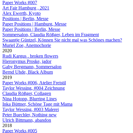
Paper Works #007
Art Fair Hamburg , 2021
Alex Ewerth, Kyoto
Positions | Berlin, Messe
Paper Positions | Hamburg, Messe
Paper Positions | Berlin, Messe
Sommersalon, Claudia Rößger, Leben im Fragment
Swaantje Güntzel, Können Sie nicht mal was Schönes machen?
Muriel Zoe, Anemochorie
2020
Rudi Kargus . broken flowers
Hieronymus Proske, jador
Gaby Bergmann, Sommersalon
Bernd Uhde, Black Album
2019
Paper Works #006, Atelier Freistil
Taylor Wessing, #004 Zeichnung
Claudia Rößger, Collagen
Nina Hotopp, Blurring Lines
Inka Büttner, Schöne Tage mit Mama
Taylor Wessing, #003 Malerei
Peter Buechler, Nothing new
Ulrich Bittmann, abandon
2018
Paper Works #005