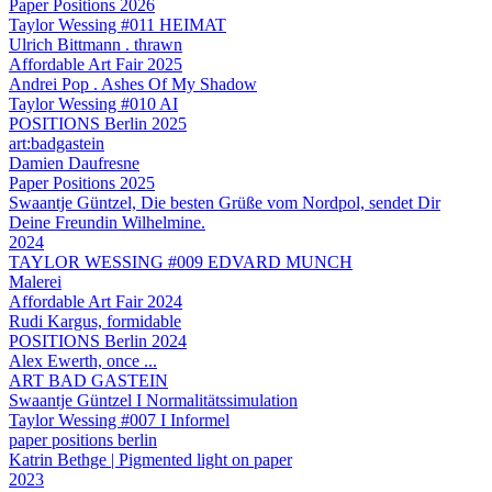
Paper Positions 2026
Taylor Wessing #011 HEIMAT
Ulrich Bittmann . thrawn
Affordable Art Fair 2025
Andrei Pop . Ashes Of My Shadow
Taylor Wessing #010 AI
POSITIONS Berlin 2025
art:badgastein
Damien Daufresne
Paper Positions 2025
Swaantje Güntzel, Die besten Grüße vom Nordpol, sendet Dir
Deine Freundin Wilhelmine.
2024
TAYLOR WESSING #009 EDVARD MUNCH
Malerei
Affordable Art Fair 2024
Rudi Kargus, formidable
POSITIONS Berlin 2024
Alex Ewerth, once ...
ART BAD GASTEIN
Swaantje Güntzel I Normalitätssimulation
Taylor Wessing #007 I Informel
paper positions berlin
Katrin Bethge | Pigmented light on paper
2023