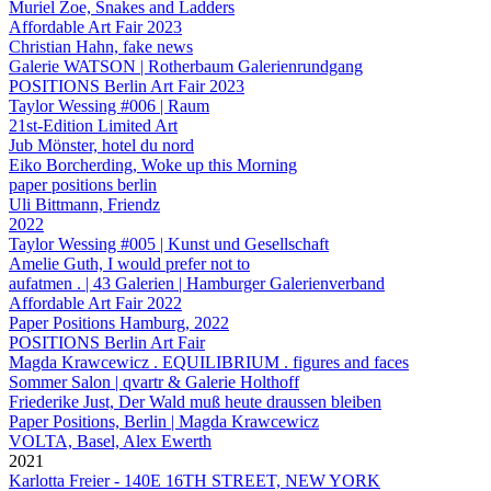
Muriel Zoe, Snakes and Ladders
Affordable Art Fair 2023
Christian Hahn, fake news
Galerie WATSON | Rotherbaum Galerienrundgang
POSITIONS Berlin Art Fair 2023
Taylor Wessing #006 | Raum
21st-Edition Limited Art
Jub Mönster, hotel du nord
Eiko Borcherding, Woke up this Morning
paper positions berlin
Uli Bittmann, Friendz
2022
Taylor Wessing #005 | Kunst und Gesellschaft
Amelie Guth, I would prefer not to
aufatmen . | 43 Galerien | Hamburger Galerienverband
Affordable Art Fair 2022
Paper Positions Hamburg, 2022
POSITIONS Berlin Art Fair
Magda Krawcewicz . EQUILIBRIUM . figures and faces
Sommer Salon | qvartr & Galerie Holthoff
Friederike Just, Der Wald muß heute draussen bleiben
Paper Positions, Berlin | Magda Krawcewicz
VOLTA, Basel, Alex Ewerth
2021
Karlotta Freier - 140E 16TH STREET, NEW YORK