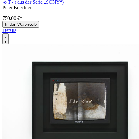
›o.T.‹ ( aus der Serie „SONY“)
Peter Buechler
750,00 €
*
In den Warenkorb
Details