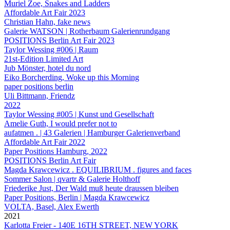
Muriel Zoe, Snakes and Ladders
Affordable Art Fair 2023
Christian Hahn, fake news
Galerie WATSON | Rotherbaum Galerienrundgang
POSITIONS Berlin Art Fair 2023
Taylor Wessing #006 | Raum
21st-Edition Limited Art
Jub Mönster, hotel du nord
Eiko Borcherding, Woke up this Morning
paper positions berlin
Uli Bittmann, Friendz
2022
Taylor Wessing #005 | Kunst und Gesellschaft
Amelie Guth, I would prefer not to
aufatmen . | 43 Galerien | Hamburger Galerienverband
Affordable Art Fair 2022
Paper Positions Hamburg, 2022
POSITIONS Berlin Art Fair
Magda Krawcewicz . EQUILIBRIUM . figures and faces
Sommer Salon | qvartr & Galerie Holthoff
Friederike Just, Der Wald muß heute draussen bleiben
Paper Positions, Berlin | Magda Krawcewicz
VOLTA, Basel, Alex Ewerth
2021
Karlotta Freier - 140E 16TH STREET, NEW YORK