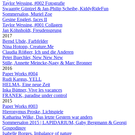
Taylor Wessing, #002 Fotografie
Swaantje Güntzel & Jan-Philip Scheibe, KiddyRideFun
Sommersalon, Muriel Zoe
Gesine Englert, faces II
Taylor Wessing, #001 Collagen
Jan Köhnholdt, Freudensprung
2017
Bernd Uhde, Farbfelder
Nina Hotopp, Creature.Me
Claudia Rößger, Ich und die Anderen
Peter Buechler, New New New
Stille, Annette Meincke-Nagy & Marc Bronner
2016
Paper Works #004
Rudi Kargus, YELL
HELMA, Eine neue Zeit
Inka Büttner, Vive les vacances
FRANEK, paradise under control
2015
Paper Works #003
Hieronymus Proske, Lichtspiele
Katharina Wilke, Das letzte Gestern war anders
Sommersalon 2015 | LAPIDARIUM, Gaby Bergmann & Georgi
Gospodinov
Isabelle Borges, Imbalance of nature