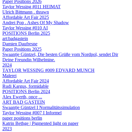
Paper Positions 2026
Taylor Wessing #011 HEIMAT
Ulrich Bittmann . thrawn
Affordable Art Fair 2025
Andrei Pop . Ashes Of My Shadow
Taylor Wessing #010 AI
POSITIONS Berlin 2025
art:badgastein
Damien Daufresne
Paper Positions 2025
Swaantje Güntzel, Die besten Grüße vom Nordpol, sendet Dir
Deine Freundin Wilhelmine.
2024
TAYLOR WESSING #009 EDVARD MUNCH
Malerei
Affordable Art Fair 2024
Rudi Kargus, formidable
POSITIONS Berlin 2024
Alex Ewerth, once ...
ART BAD GASTEIN
Swaantje Güntzel I Normalitätssimulation
Taylor Wessing #007 I Informel
paper positions berlin
Katrin Bethge | Pigmented light on paper
2023