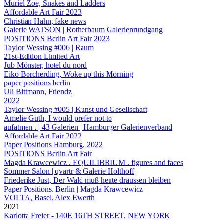
Muriel Zoe, Snakes and Ladders
Affordable Art Fair 2023
Christian Hahn, fake news
Galerie WATSON | Rotherbaum Galerienrundgang
POSITIONS Berlin Art Fair 2023
Taylor Wessing #006 | Raum
21st-Edition Limited Art
Jub Mönster, hotel du nord
Eiko Borcherding, Woke up this Morning
paper positions berlin
Uli Bittmann, Friendz
2022
Taylor Wessing #005 | Kunst und Gesellschaft
Amelie Guth, I would prefer not to
aufatmen . | 43 Galerien | Hamburger Galerienverband
Affordable Art Fair 2022
Paper Positions Hamburg, 2022
POSITIONS Berlin Art Fair
Magda Krawcewicz . EQUILIBRIUM . figures and faces
Sommer Salon | qvartr & Galerie Holthoff
Friederike Just, Der Wald muß heute draussen bleiben
Paper Positions, Berlin | Magda Krawcewicz
VOLTA, Basel, Alex Ewerth
2021
Karlotta Freier - 140E 16TH STREET, NEW YORK