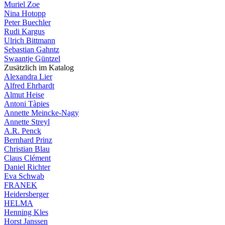
Muriel Zoe
Nina Hotopp
Peter Buechler
Rudi Kargus
Ulrich Bittmann
Sebastian Gahntz
Swaantje Güntzel
Zusätzlich im Katalog
Alexandra Lier
Alfred Ehrhardt
Almut Heise
Antoni Tàpies
Annette Meincke-Nagy
Annette Streyl
A.R. Penck
Bernhard Prinz
Christian Blau
Claus Clément
Daniel Richter
Eva Schwab
FRANEK
Heidersberger
HELMA
Henning Kles
Horst Janssen