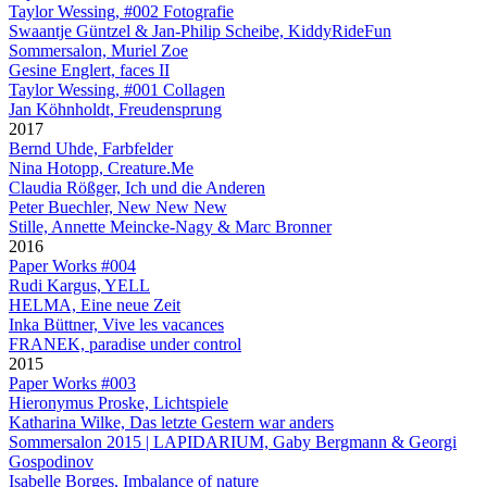
Taylor Wessing, #002 Fotografie
Swaantje Güntzel & Jan-Philip Scheibe, KiddyRideFun
Sommersalon, Muriel Zoe
Gesine Englert, faces II
Taylor Wessing, #001 Collagen
Jan Köhnholdt, Freudensprung
2017
Bernd Uhde, Farbfelder
Nina Hotopp, Creature.Me
Claudia Rößger, Ich und die Anderen
Peter Buechler, New New New
Stille, Annette Meincke-Nagy & Marc Bronner
2016
Paper Works #004
Rudi Kargus, YELL
HELMA, Eine neue Zeit
Inka Büttner, Vive les vacances
FRANEK, paradise under control
2015
Paper Works #003
Hieronymus Proske, Lichtspiele
Katharina Wilke, Das letzte Gestern war anders
Sommersalon 2015 | LAPIDARIUM, Gaby Bergmann & Georgi
Gospodinov
Isabelle Borges, Imbalance of nature