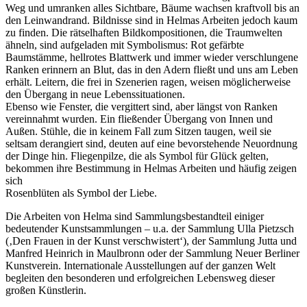
Weg und umranken alles Sichtbare, Bäume wachsen kraftvoll bis an
den Leinwandrand. Bildnisse sind in Helmas Arbeiten jedoch kaum
zu finden. Die rätselhaften Bildkompositionen, die Traumwelten
ähneln, sind aufgeladen mit Symbolismus: Rot gefärbte
Baumstämme, hellrotes Blattwerk und immer wieder verschlungene
Ranken erinnern an Blut, das in den Adern fließt und uns am Leben
erhält. Leitern, die frei in Szenerien ragen, weisen möglicherweise
den Übergang in neue Lebenssituationen.
Ebenso wie Fenster, die vergittert sind, aber längst von Ranken
vereinnahmt wurden. Ein fließender Übergang von Innen und
Außen. Stühle, die in keinem Fall zum Sitzen taugen, weil sie
seltsam derangiert sind, deuten auf eine bevorstehende Neuordnung
der Dinge hin. Fliegenpilze, die als Symbol für Glück gelten,
bekommen ihre Bestimmung in Helmas Arbeiten und häufig zeigen
sich
Rosenblüten als Symbol der Liebe.
Die Arbeiten von Helma sind Sammlungsbestandteil einiger
bedeutender Kunstsammlungen – u.a. der Sammlung Ulla Pietzsch
(‚Den Frauen in der Kunst verschwistert‘), der Sammlung Jutta und
Manfred Heinrich in Maulbronn oder der Sammlung Neuer Berliner
Kunstverein. Internationale Ausstellungen auf der ganzen Welt
begleiten den besonderen und erfolgreichen Lebensweg dieser
großen Künstlerin.