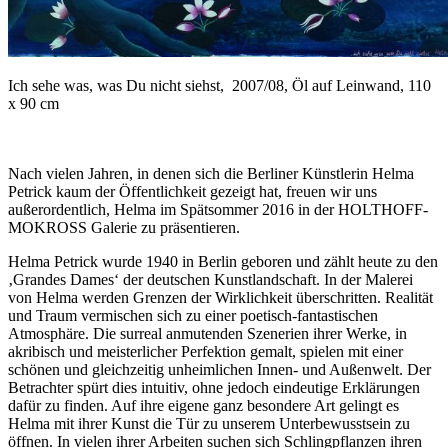
Ich sehe was, was Du nicht siehst, 2007/08, Öl auf Leinwand, 110
x 90 cm
Nach vielen Jahren, in denen sich die Berliner Künstlerin Helma
Petrick kaum der Öffentlichkeit gezeigt hat, freuen wir uns
außerordentlich, Helma im Spätsommer 2016 in der HOLTHOFF-
MOKROSS Galerie zu präsentieren.
Helma Petrick wurde 1940 in Berlin geboren und zählt heute zu den
‚Grandes Dames‘ der deutschen Kunstlandschaft. In der Malerei
von Helma werden Grenzen der Wirklichkeit überschritten. Realität
und Traum vermischen sich zu einer poetisch-fantastischen
Atmosphäre. Die surreal anmutenden Szenerien ihrer Werke, in
akribisch und meisterlicher Perfektion gemalt, spielen mit einer
schönen und gleichzeitig unheimlichen Innen- und Außenwelt. Der
Betrachter spürt dies intuitiv, ohne jedoch eindeutige Erklärungen
dafür zu finden. Auf ihre eigene ganz besondere Art gelingt es
Helma mit ihrer Kunst die Tür zu unserem Unterbewusstsein zu
öffnen. In vielen ihrer Arbeiten suchen sich Schlingpflanzen ihren