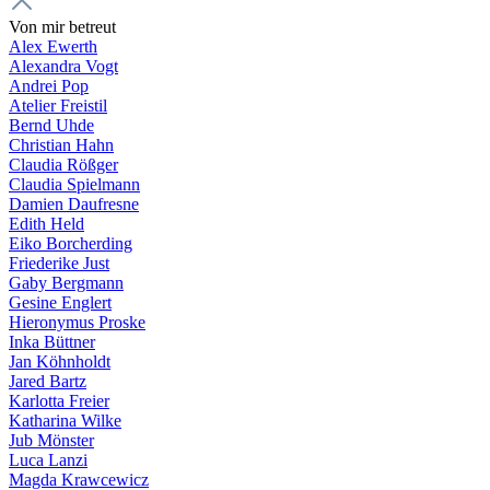
Von mir betreut
Alex Ewerth
Alexandra Vogt
Andrei Pop
Atelier Freistil
Bernd Uhde
Christian Hahn
Claudia Rößger
Claudia Spielmann
Damien Daufresne
Edith Held
Eiko Borcherding
Friederike Just
Gaby Bergmann
Gesine Englert
Hieronymus Proske
Inka Büttner
Jan Köhnholdt
Jared Bartz
Karlotta Freier
Katharina Wilke
Jub Mönster
Luca Lanzi
Magda Krawcewicz