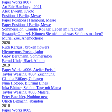
Paper Works #007
Art Fair Hamburg , 2021
Alex Ewerth, Kyoto
Positions | Berlin, Messe
Paper Positions | Hamburg, Messe
Paper Positions | Berlin, Messe
Sommersalon, Claudia Rößger, Leben im Fragment
Swaantje Güntzel, Können Sie nicht mal was Schönes machen?
Muriel Zoe, Anemochorie
2020
Rudi Kargus . broken flowers
Hieronymus Proske, jador
Gaby Bergmann, Sommersalon
Bernd Uhde, Black Album
2019
Paper Works #006, Atelier Freistil
Taylor Wessing, #004 Zeichnung
Claudia Rößger, Collagen
Nina Hotopp, Blurring Lines
Inka Büttner, Schöne Tage mit Mama
Taylor Wessing, #003 Malerei
Peter Buechler, Nothing new
Ulrich Bittmann, abandon
2018
Paper Works #005