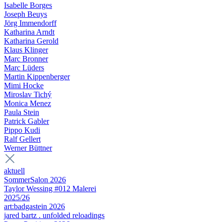
Isabelle Borges
Joseph Beuys
Jörg Immendorff
Katharina Arndt
Katharina Gerold
Klaus Klinger
Marc Bronner
Marc Lüders
Martin Kippenberger
Mimi Hocke
Miroslav Tichý
Monica Menez
Paula Stein
Patrick Gabler
Pippo Kudi
Ralf Gellert
Werner Büttner
aktuell
SommerSalon 2026
Taylor Wessing #012 Malerei
2025/26
art:badgastein 2026
jared bartz . unfolded reloadings