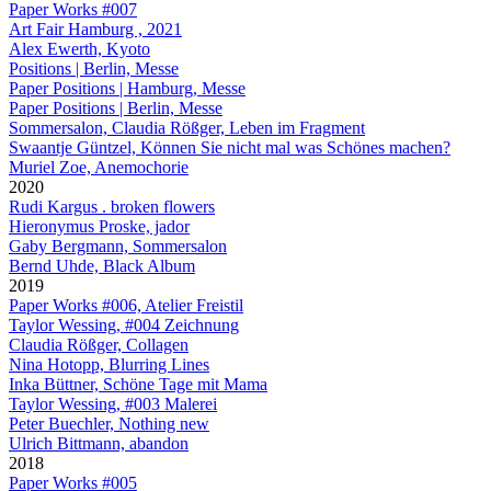
Paper Works #007
Art Fair Hamburg , 2021
Alex Ewerth, Kyoto
Positions | Berlin, Messe
Paper Positions | Hamburg, Messe
Paper Positions | Berlin, Messe
Sommersalon, Claudia Rößger, Leben im Fragment
Swaantje Güntzel, Können Sie nicht mal was Schönes machen?
Muriel Zoe, Anemochorie
2020
Rudi Kargus . broken flowers
Hieronymus Proske, jador
Gaby Bergmann, Sommersalon
Bernd Uhde, Black Album
2019
Paper Works #006, Atelier Freistil
Taylor Wessing, #004 Zeichnung
Claudia Rößger, Collagen
Nina Hotopp, Blurring Lines
Inka Büttner, Schöne Tage mit Mama
Taylor Wessing, #003 Malerei
Peter Buechler, Nothing new
Ulrich Bittmann, abandon
2018
Paper Works #005