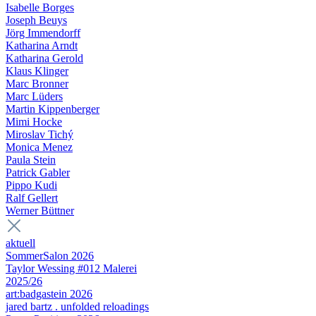
Isabelle Borges
Joseph Beuys
Jörg Immendorff
Katharina Arndt
Katharina Gerold
Klaus Klinger
Marc Bronner
Marc Lüders
Martin Kippenberger
Mimi Hocke
Miroslav Tichý
Monica Menez
Paula Stein
Patrick Gabler
Pippo Kudi
Ralf Gellert
Werner Büttner
aktuell
SommerSalon 2026
Taylor Wessing #012 Malerei
2025/26
art:badgastein 2026
jared bartz . unfolded reloadings