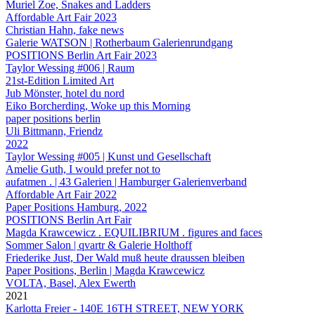
Muriel Zoe, Snakes and Ladders
Affordable Art Fair 2023
Christian Hahn, fake news
Galerie WATSON | Rotherbaum Galerienrundgang
POSITIONS Berlin Art Fair 2023
Taylor Wessing #006 | Raum
21st-Edition Limited Art
Jub Mönster, hotel du nord
Eiko Borcherding, Woke up this Morning
paper positions berlin
Uli Bittmann, Friendz
2022
Taylor Wessing #005 | Kunst und Gesellschaft
Amelie Guth, I would prefer not to
aufatmen . | 43 Galerien | Hamburger Galerienverband
Affordable Art Fair 2022
Paper Positions Hamburg, 2022
POSITIONS Berlin Art Fair
Magda Krawcewicz . EQUILIBRIUM . figures and faces
Sommer Salon | qvartr & Galerie Holthoff
Friederike Just, Der Wald muß heute draussen bleiben
Paper Positions, Berlin | Magda Krawcewicz
VOLTA, Basel, Alex Ewerth
2021
Karlotta Freier - 140E 16TH STREET, NEW YORK