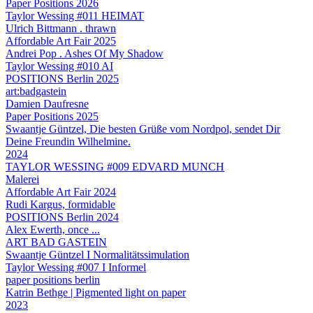
Paper Positions 2026
Taylor Wessing #011 HEIMAT
Ulrich Bittmann . thrawn
Affordable Art Fair 2025
Andrei Pop . Ashes Of My Shadow
Taylor Wessing #010 AI
POSITIONS Berlin 2025
art:badgastein
Damien Daufresne
Paper Positions 2025
Swaantje Güntzel, Die besten Grüße vom Nordpol, sendet Dir
Deine Freundin Wilhelmine.
2024
TAYLOR WESSING #009 EDVARD MUNCH
Malerei
Affordable Art Fair 2024
Rudi Kargus, formidable
POSITIONS Berlin 2024
Alex Ewerth, once ...
ART BAD GASTEIN
Swaantje Güntzel I Normalitätssimulation
Taylor Wessing #007 I Informel
paper positions berlin
Katrin Bethge | Pigmented light on paper
2023