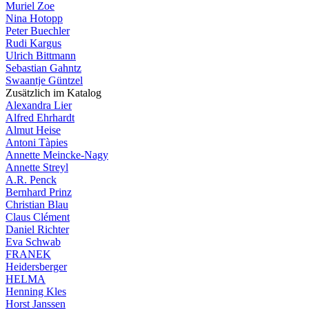
Muriel Zoe
Nina Hotopp
Peter Buechler
Rudi Kargus
Ulrich Bittmann
Sebastian Gahntz
Swaantje Güntzel
Zusätzlich im Katalog
Alexandra Lier
Alfred Ehrhardt
Almut Heise
Antoni Tàpies
Annette Meincke-Nagy
Annette Streyl
A.R. Penck
Bernhard Prinz
Christian Blau
Claus Clément
Daniel Richter
Eva Schwab
FRANEK
Heidersberger
HELMA
Henning Kles
Horst Janssen