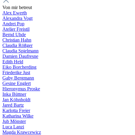
Von mir betreut
Alex Ewerth
Alexandra Vogt
Andrei Pop
Atelier Freistil
Bernd Uhde
Christian Hahn
Claudia Rößger
Claudia Spielmann
Damien Daufresne
Edith Held
Eiko Borcherding
Friederike Just
Gaby Bergmann
Gesine Englert
Hieronymus Proske
Inka Büttner
Jan Köhnholdt
Jared Bartz
Karlotta Freier
Katharina Wilke
Jub Mönster
Luca Lanzi
Magda Krawcewicz