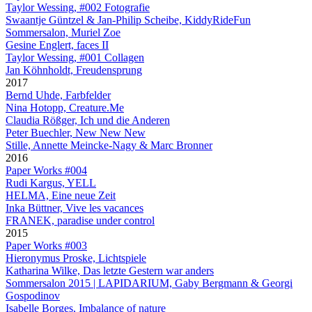
Taylor Wessing, #002 Fotografie
Swaantje Güntzel & Jan-Philip Scheibe, KiddyRideFun
Sommersalon, Muriel Zoe
Gesine Englert, faces II
Taylor Wessing, #001 Collagen
Jan Köhnholdt, Freudensprung
2017
Bernd Uhde, Farbfelder
Nina Hotopp, Creature.Me
Claudia Rößger, Ich und die Anderen
Peter Buechler, New New New
Stille, Annette Meincke-Nagy & Marc Bronner
2016
Paper Works #004
Rudi Kargus, YELL
HELMA, Eine neue Zeit
Inka Büttner, Vive les vacances
FRANEK, paradise under control
2015
Paper Works #003
Hieronymus Proske, Lichtspiele
Katharina Wilke, Das letzte Gestern war anders
Sommersalon 2015 | LAPIDARIUM, Gaby Bergmann & Georgi
Gospodinov
Isabelle Borges, Imbalance of nature