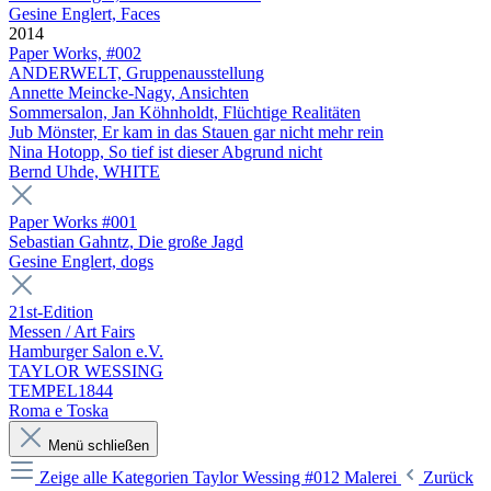
Gesine Englert, Faces
2014
Paper Works, #002
ANDERWELT, Gruppenausstellung
Annette Meincke-Nagy, Ansichten
Sommersalon, Jan Köhnholdt, Flüchtige Realitäten
Jub Mönster, Er kam in das Stauen gar nicht mehr rein
Nina Hotopp, So tief ist dieser Abgrund nicht
Bernd Uhde, WHITE
Paper Works #001
Sebastian Gahntz, Die große Jagd
Gesine Englert, dogs
21st-Edition
Messen / Art Fairs
Hamburger Salon e.V.
TAYLOR WESSING
TEMPEL1844
Roma e Toska
Menü schließen
Zeige alle Kategorien
Taylor Wessing #012 Malerei
Zurück