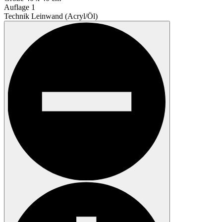
Auflage
1
Technik
Leinwand (Acryl/Öl)