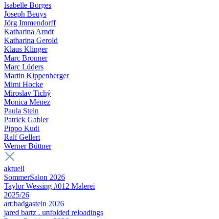
Isabelle Borges
Joseph Beuys
Jörg Immendorff
Katharina Arndt
Katharina Gerold
Klaus Klinger
Marc Bronner
Marc Lüders
Martin Kippenberger
Mimi Hocke
Miroslav Tichý
Monica Menez
Paula Stein
Patrick Gabler
Pippo Kudi
Ralf Gellert
Werner Büttner
aktuell
SommerSalon 2026
Taylor Wessing #012 Malerei
2025/26
art:badgastein 2026
jared bartz . unfolded reloadings