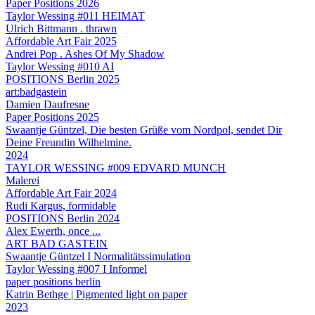
Paper Positions 2026
Taylor Wessing #011 HEIMAT
Ulrich Bittmann . thrawn
Affordable Art Fair 2025
Andrei Pop . Ashes Of My Shadow
Taylor Wessing #010 AI
POSITIONS Berlin 2025
art:badgastein
Damien Daufresne
Paper Positions 2025
Swaantje Güntzel, Die besten Grüße vom Nordpol, sendet Dir
Deine Freundin Wilhelmine.
2024
TAYLOR WESSING #009 EDVARD MUNCH
Malerei
Affordable Art Fair 2024
Rudi Kargus, formidable
POSITIONS Berlin 2024
Alex Ewerth, once ...
ART BAD GASTEIN
Swaantje Güntzel I Normalitätssimulation
Taylor Wessing #007 I Informel
paper positions berlin
Katrin Bethge | Pigmented light on paper
2023