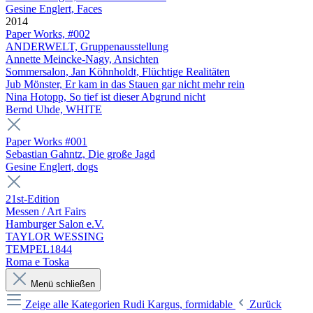
Gesine Englert, Faces
2014
Paper Works, #002
ANDERWELT, Gruppenausstellung
Annette Meincke-Nagy, Ansichten
Sommersalon, Jan Köhnholdt, Flüchtige Realitäten
Jub Mönster, Er kam in das Stauen gar nicht mehr rein
Nina Hotopp, So tief ist dieser Abgrund nicht
Bernd Uhde, WHITE
Paper Works #001
Sebastian Gahntz, Die große Jagd
Gesine Englert, dogs
21st-Edition
Messen / Art Fairs
Hamburger Salon e.V.
TAYLOR WESSING
TEMPEL1844
Roma e Toska
Menü schließen
Zeige alle Kategorien
Rudi Kargus, formidable
Zurück