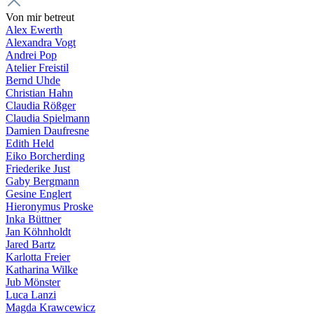
Von mir betreut
Alex Ewerth
Alexandra Vogt
Andrei Pop
Atelier Freistil
Bernd Uhde
Christian Hahn
Claudia Rößger
Claudia Spielmann
Damien Daufresne
Edith Held
Eiko Borcherding
Friederike Just
Gaby Bergmann
Gesine Englert
Hieronymus Proske
Inka Büttner
Jan Köhnholdt
Jared Bartz
Karlotta Freier
Katharina Wilke
Jub Mönster
Luca Lanzi
Magda Krawcewicz