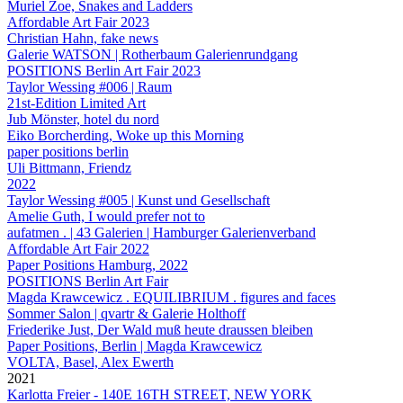
Muriel Zoe, Snakes and Ladders
Affordable Art Fair 2023
Christian Hahn, fake news
Galerie WATSON | Rotherbaum Galerienrundgang
POSITIONS Berlin Art Fair 2023
Taylor Wessing #006 | Raum
21st-Edition Limited Art
Jub Mönster, hotel du nord
Eiko Borcherding, Woke up this Morning
paper positions berlin
Uli Bittmann, Friendz
2022
Taylor Wessing #005 | Kunst und Gesellschaft
Amelie Guth, I would prefer not to
aufatmen . | 43 Galerien | Hamburger Galerienverband
Affordable Art Fair 2022
Paper Positions Hamburg, 2022
POSITIONS Berlin Art Fair
Magda Krawcewicz . EQUILIBRIUM . figures and faces
Sommer Salon | qvartr & Galerie Holthoff
Friederike Just, Der Wald muß heute draussen bleiben
Paper Positions, Berlin | Magda Krawcewicz
VOLTA, Basel, Alex Ewerth
2021
Karlotta Freier - 140E 16TH STREET, NEW YORK