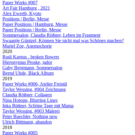
Paper Works #007
Art Fair Hamburg , 2021
Alex Ewerth, Kyoto
Positions | Berlin, Messe
Paper Positions | Hamburg, Messe
Paper Positions | Berlin, Messe
Sommersalon, Claudia Rößger, Leben im Fragment
Swaantje Güntzel, Können Sie nicht mal was Schönes machen?
Muriel Zoe, Anemochorie
2020
Rudi Kargus . broken flowers
Hieronymus Proske, jador
Gaby Bergmann, Sommersalon
Bernd Uhde, Black Album
2019
Paper Works #006, Atelier Freistil
Taylor Wessing, #004 Zeichnung
Claudia Rößger, Collagen
Nina Hotopp, Blurring Lines
Inka Büttner, Schöne Tage mit Mama
Taylor Wessing, #003 Malerei
Peter Buechler, Nothing new
Ulrich Bittmann, abandon
2018
Paper Works #005