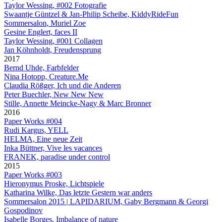
Taylor Wessing, #002 Fotografie
Swaantje Güntzel & Jan-Philip Scheibe, KiddyRideFun
Sommersalon, Muriel Zoe
Gesine Englert, faces II
Taylor Wessing, #001 Collagen
Jan Köhnholdt, Freudensprung
2017
Bernd Uhde, Farbfelder
Nina Hotopp, Creature.Me
Claudia Rößger, Ich und die Anderen
Peter Buechler, New New New
Stille, Annette Meincke-Nagy & Marc Bronner
2016
Paper Works #004
Rudi Kargus, YELL
HELMA, Eine neue Zeit
Inka Büttner, Vive les vacances
FRANEK, paradise under control
2015
Paper Works #003
Hieronymus Proske, Lichtspiele
Katharina Wilke, Das letzte Gestern war anders
Sommersalon 2015 | LAPIDARIUM, Gaby Bergmann & Georgi
Gospodinov
Isabelle Borges, Imbalance of nature