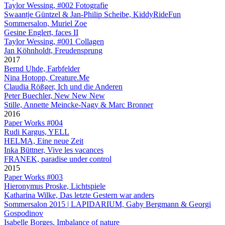
Taylor Wessing, #002 Fotografie
Swaantje Güntzel & Jan-Philip Scheibe, KiddyRideFun
Sommersalon, Muriel Zoe
Gesine Englert, faces II
Taylor Wessing, #001 Collagen
Jan Köhnholdt, Freudensprung
2017
Bernd Uhde, Farbfelder
Nina Hotopp, Creature.Me
Claudia Rößger, Ich und die Anderen
Peter Buechler, New New New
Stille, Annette Meincke-Nagy & Marc Bronner
2016
Paper Works #004
Rudi Kargus, YELL
HELMA, Eine neue Zeit
Inka Büttner, Vive les vacances
FRANEK, paradise under control
2015
Paper Works #003
Hieronymus Proske, Lichtspiele
Katharina Wilke, Das letzte Gestern war anders
Sommersalon 2015 | LAPIDARIUM, Gaby Bergmann & Georgi
Gospodinov
Isabelle Borges, Imbalance of nature