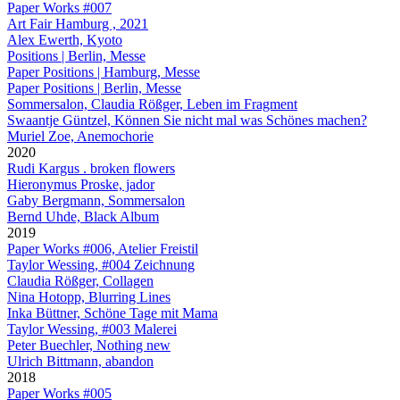
Paper Works #007
Art Fair Hamburg , 2021
Alex Ewerth, Kyoto
Positions | Berlin, Messe
Paper Positions | Hamburg, Messe
Paper Positions | Berlin, Messe
Sommersalon, Claudia Rößger, Leben im Fragment
Swaantje Güntzel, Können Sie nicht mal was Schönes machen?
Muriel Zoe, Anemochorie
2020
Rudi Kargus . broken flowers
Hieronymus Proske, jador
Gaby Bergmann, Sommersalon
Bernd Uhde, Black Album
2019
Paper Works #006, Atelier Freistil
Taylor Wessing, #004 Zeichnung
Claudia Rößger, Collagen
Nina Hotopp, Blurring Lines
Inka Büttner, Schöne Tage mit Mama
Taylor Wessing, #003 Malerei
Peter Buechler, Nothing new
Ulrich Bittmann, abandon
2018
Paper Works #005