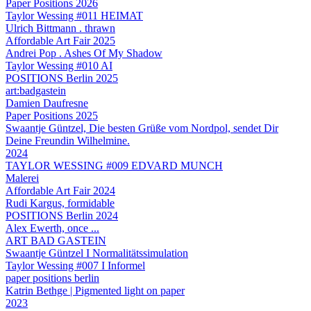
Paper Positions 2026
Taylor Wessing #011 HEIMAT
Ulrich Bittmann . thrawn
Affordable Art Fair 2025
Andrei Pop . Ashes Of My Shadow
Taylor Wessing #010 AI
POSITIONS Berlin 2025
art:badgastein
Damien Daufresne
Paper Positions 2025
Swaantje Güntzel, Die besten Grüße vom Nordpol, sendet Dir
Deine Freundin Wilhelmine.
2024
TAYLOR WESSING #009 EDVARD MUNCH
Malerei
Affordable Art Fair 2024
Rudi Kargus, formidable
POSITIONS Berlin 2024
Alex Ewerth, once ...
ART BAD GASTEIN
Swaantje Güntzel I Normalitätssimulation
Taylor Wessing #007 I Informel
paper positions berlin
Katrin Bethge | Pigmented light on paper
2023