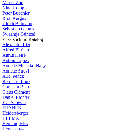
Muriel Zoe
Nina Hotopp
Peter Buechler
Rudi Kargus
Ulrich Bittmann
Sebastian Gahntz
Swaantje Güntzel
Zusätzlich im Katalog
Alexandra Lier
Alfred Ehrhardt
Almut Heise
Antoni Tàpies
Annette Meincke-Nagy
Annette Streyl
A.R. Penck
Bernhard Prinz
Christian Blau
Claus Clément
Daniel Richter
Eva Schwab
FRANEK
Heidersberger
HELMA
Henning Kles
Horst Janssen