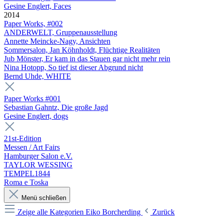
Gesine Englert, Faces
2014
Paper Works, #002
ANDERWELT, Gruppenausstellung
Annette Meincke-Nagy, Ansichten
Sommersalon, Jan Köhnholdt, Flüchtige Realitäten
Jub Mönster, Er kam in das Stauen gar nicht mehr rein
Nina Hotopp, So tief ist dieser Abgrund nicht
Bernd Uhde, WHITE
Paper Works #001
Sebastian Gahntz, Die große Jagd
Gesine Englert, dogs
21st-Edition
Messen / Art Fairs
Hamburger Salon e.V.
TAYLOR WESSING
TEMPEL1844
Roma e Toska
Menü schließen
Zeige alle Kategorien
Eiko Borcherding
Zurück