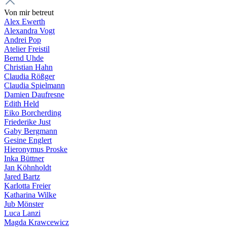
Von mir betreut
Alex Ewerth
Alexandra Vogt
Andrei Pop
Atelier Freistil
Bernd Uhde
Christian Hahn
Claudia Rößger
Claudia Spielmann
Damien Daufresne
Edith Held
Eiko Borcherding
Friederike Just
Gaby Bergmann
Gesine Englert
Hieronymus Proske
Inka Büttner
Jan Köhnholdt
Jared Bartz
Karlotta Freier
Katharina Wilke
Jub Mönster
Luca Lanzi
Magda Krawcewicz