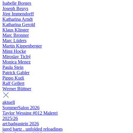
Isabelle Borges
Joseph Beuys
Jörg Immendorff
Katharina Arndt
Katharina Gerold
Klaus Klinger
Marc Bronner
Marc Lüders
Martin Kippenberger
Mimi Hocke
Miroslav Tichý
Monica Menez
Paula Stein
Patrick Gabler
Pippo Kudi
Ralf Gellert
Werner Büttner
aktuell
SommerSalon 2026
Taylor Wessing #012 Malerei
2025/26
art:badgastein 2026
jared bartz . unfolded reloadings