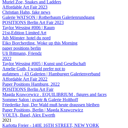
Muriel Zoe, Snakes and Ladders
Affordable Art Fair 2023
Christian Hahn, fake news
Galerie WATSON | Rotherbaum Galerienrundgang
POSITIONS Berlin Art Fair 2023
Taylor Wessing #006 | Raum
21st-Edition Limited Art
Jub Mönster, hotel du nord
Eiko Borcherding, Woke up this Morning
paper positions berlin
Uli Bittmann, Friendz
2022
Taylor Wessing #005 | Kunst und Gesellschaft
Amelie Guth, I would prefer not to
aufatmen . | 43 Galerien | Hamburger Galerienverband
Affordable Art Fair 2022
Paper Positions Hamburg, 2022
POSITIONS Berlin Art Fair
Magda Krawcewicz . EQUILIBRIUM . figures and faces
Sommer Salon | qvartr & Galerie Holthoff
Friederike Just, Der Wald muß heute draussen bleiben
Paper Positions, Berlin | Magda Krawcewicz
VOLTA, Basel, Alex Ewerth
2021
Karlotta Freier - 140E 16TH STREET, NEW YORK