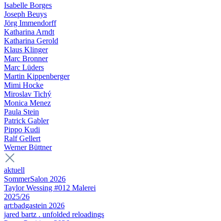
Isabelle Borges
Joseph Beuys
Jörg Immendorff
Katharina Arndt
Katharina Gerold
Klaus Klinger
Marc Bronner
Marc Lüders
Martin Kippenberger
Mimi Hocke
Miroslav Tichý
Monica Menez
Paula Stein
Patrick Gabler
Pippo Kudi
Ralf Gellert
Werner Büttner
aktuell
SommerSalon 2026
Taylor Wessing #012 Malerei
2025/26
art:badgastein 2026
jared bartz . unfolded reloadings