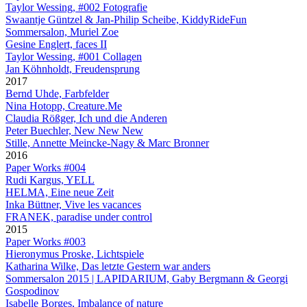
Taylor Wessing, #002 Fotografie
Swaantje Güntzel & Jan-Philip Scheibe, KiddyRideFun
Sommersalon, Muriel Zoe
Gesine Englert, faces II
Taylor Wessing, #001 Collagen
Jan Köhnholdt, Freudensprung
2017
Bernd Uhde, Farbfelder
Nina Hotopp, Creature.Me
Claudia Rößger, Ich und die Anderen
Peter Buechler, New New New
Stille, Annette Meincke-Nagy & Marc Bronner
2016
Paper Works #004
Rudi Kargus, YELL
HELMA, Eine neue Zeit
Inka Büttner, Vive les vacances
FRANEK, paradise under control
2015
Paper Works #003
Hieronymus Proske, Lichtspiele
Katharina Wilke, Das letzte Gestern war anders
Sommersalon 2015 | LAPIDARIUM, Gaby Bergmann & Georgi
Gospodinov
Isabelle Borges, Imbalance of nature