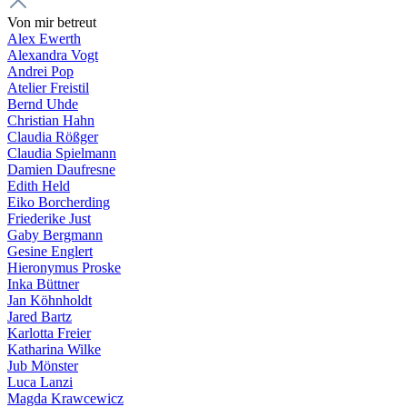
Von mir betreut
Alex Ewerth
Alexandra Vogt
Andrei Pop
Atelier Freistil
Bernd Uhde
Christian Hahn
Claudia Rößger
Claudia Spielmann
Damien Daufresne
Edith Held
Eiko Borcherding
Friederike Just
Gaby Bergmann
Gesine Englert
Hieronymus Proske
Inka Büttner
Jan Köhnholdt
Jared Bartz
Karlotta Freier
Katharina Wilke
Jub Mönster
Luca Lanzi
Magda Krawcewicz