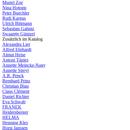
Muriel Zoe
Nina Hotopp
Peter Buechler
Rudi Kargus
Ulrich Bittmann
Sebastian Gahntz
Swaantje Güntzel
Zusätzlich im Katalog
Alexandra Lier
Alfred Ehrhardt
Almut Heise
Antoni Tàpies
Annette Meincke-Nagy
Annette Streyl
A.R. Penck
Bernhard Prinz
Christian Blau
Claus Clément
Daniel Richter
Eva Schwab
FRANEK
Heidersberger
HELMA
Henning Kles
Horst Janssen