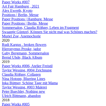
Paper Works #007
Art Fair Hamburg , 2021
Alex Ewerth, Kyoto
Positions | Berlin, Messe
Paper Positions | Hamburg, Messe
Paper Positions | Berlin, Messe
Sommersalon, Claudia Rößger, Leben im Fragment
Swaantje Güntzel, Können Sie nicht mal was Schönes machen?
Muriel Zoe, Anemochorie
2020
Rudi Kargus . broken flowers
Hieronymus Proske, jador
Gaby Bergmann, Sommersalon
Bernd Uhde, Black Album
2019
Paper Works #006, Atelier Freistil
Taylor Wessing, #004 Zeichnung
Claudia Rößger, Collagen
Nina Hotopp, Blurring Lines
Inka Büttner, Schöne Tage mit Mama
Taylor Wessing, #003 Malerei
Peter Buechler, Nothing new
Ulrich Bittmann, abandon
2018
Paper Works #005