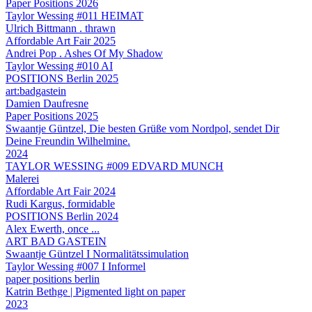
Paper Positions 2026
Taylor Wessing #011 HEIMAT
Ulrich Bittmann . thrawn
Affordable Art Fair 2025
Andrei Pop . Ashes Of My Shadow
Taylor Wessing #010 AI
POSITIONS Berlin 2025
art:badgastein
Damien Daufresne
Paper Positions 2025
Swaantje Güntzel, Die besten Grüße vom Nordpol, sendet Dir
Deine Freundin Wilhelmine.
2024
TAYLOR WESSING #009 EDVARD MUNCH
Malerei
Affordable Art Fair 2024
Rudi Kargus, formidable
POSITIONS Berlin 2024
Alex Ewerth, once ...
ART BAD GASTEIN
Swaantje Güntzel I Normalitätssimulation
Taylor Wessing #007 I Informel
paper positions berlin
Katrin Bethge | Pigmented light on paper
2023