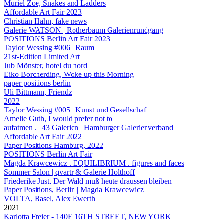
Muriel Zoe, Snakes and Ladders
Affordable Art Fair 2023
Christian Hahn, fake news
Galerie WATSON | Rotherbaum Galerienrundgang
POSITIONS Berlin Art Fair 2023
Taylor Wessing #006 | Raum
21st-Edition Limited Art
Jub Mönster, hotel du nord
Eiko Borcherding, Woke up this Morning
paper positions berlin
Uli Bittmann, Friendz
2022
Taylor Wessing #005 | Kunst und Gesellschaft
Amelie Guth, I would prefer not to
aufatmen . | 43 Galerien | Hamburger Galerienverband
Affordable Art Fair 2022
Paper Positions Hamburg, 2022
POSITIONS Berlin Art Fair
Magda Krawcewicz . EQUILIBRIUM . figures and faces
Sommer Salon | qvartr & Galerie Holthoff
Friederike Just, Der Wald muß heute draussen bleiben
Paper Positions, Berlin | Magda Krawcewicz
VOLTA, Basel, Alex Ewerth
2021
Karlotta Freier - 140E 16TH STREET, NEW YORK