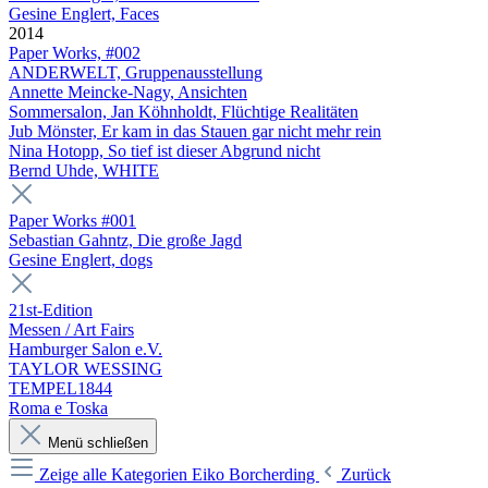
Gesine Englert, Faces
2014
Paper Works, #002
ANDERWELT, Gruppenausstellung
Annette Meincke-Nagy, Ansichten
Sommersalon, Jan Köhnholdt, Flüchtige Realitäten
Jub Mönster, Er kam in das Stauen gar nicht mehr rein
Nina Hotopp, So tief ist dieser Abgrund nicht
Bernd Uhde, WHITE
Paper Works #001
Sebastian Gahntz, Die große Jagd
Gesine Englert, dogs
21st-Edition
Messen / Art Fairs
Hamburger Salon e.V.
TAYLOR WESSING
TEMPEL1844
Roma e Toska
Menü schließen
Zeige alle Kategorien
Eiko Borcherding
Zurück