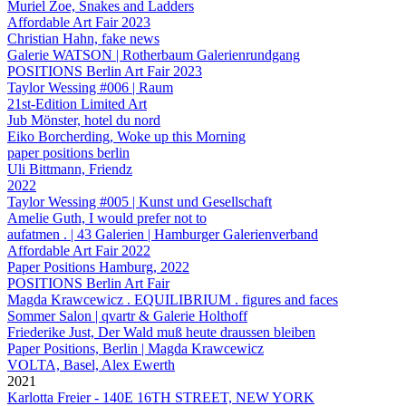
Muriel Zoe, Snakes and Ladders
Affordable Art Fair 2023
Christian Hahn, fake news
Galerie WATSON | Rotherbaum Galerienrundgang
POSITIONS Berlin Art Fair 2023
Taylor Wessing #006 | Raum
21st-Edition Limited Art
Jub Mönster, hotel du nord
Eiko Borcherding, Woke up this Morning
paper positions berlin
Uli Bittmann, Friendz
2022
Taylor Wessing #005 | Kunst und Gesellschaft
Amelie Guth, I would prefer not to
aufatmen . | 43 Galerien | Hamburger Galerienverband
Affordable Art Fair 2022
Paper Positions Hamburg, 2022
POSITIONS Berlin Art Fair
Magda Krawcewicz . EQUILIBRIUM . figures and faces
Sommer Salon | qvartr & Galerie Holthoff
Friederike Just, Der Wald muß heute draussen bleiben
Paper Positions, Berlin | Magda Krawcewicz
VOLTA, Basel, Alex Ewerth
2021
Karlotta Freier - 140E 16TH STREET, NEW YORK