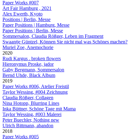
Paper Works #007
Art Fair Hamburg , 2021
Alex Ewerth, Kyoto
Positions | Berlin, Messe
Paper Positions | Hamburg, Messe
Paper Positions | Berlin, Messe
Sommersalon, Claudia Rößger, Leben im Fragment
Swaantje Güntzel, Können Sie nicht mal was Schönes machen?
Muriel Zoe, Anemochorie
2020
Rudi Kargus . broken flowers
Hieronymus Proske, jador
Gaby Bergmann, Sommersalon
Bernd Uhde, Black Album
2019
Paper Works #006, Atelier Freistil
Taylor Wessing, #004 Zeichnung
Claudia Rößger, Collagen
Nina Hotopp, Blurring Lines
Inka Büttner, Schöne Tage mit Mama
Taylor Wessing, #003 Malerei
Peter Buechler, Nothing new
Ulrich Bittmann, abandon
2018
Paper Works #005