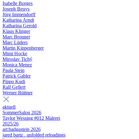
Isabelle Borges
Joseph Beuys
Jörg Immendorff
Katharina Arndt
Katharina Gerold
Klaus Klinger
Marc Bronner
Marc Lüders
Martin Kippenberger
Mimi Hocke
Miroslav Tichý
Monica Menez
Paula Stein
Patrick Gabler
Pippo Kudi
Ralf Gellert
Werner Büttner
aktuell
SommerSalon 2026
Taylor Wessing #012 Malerei
2025/26
art:badgastein 2026
jared bartz . unfolded reloadings