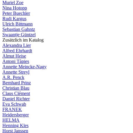
Muriel Zoe
Nina Hotopp
Peter Buechler
Rudi Kargus
Ulrich Bittmann
Sebastian Gahntz
Swaantje Güntzel
Zusätzlich im Katalog
Alexandra Lier
Alfred Ehrhardt
Almut Heise
Antoni Tàpies
Annette Meincke-Nagy
Annette Streyl
A.R. Penck
Bernhard Prinz
Christian Blau
Claus Clément
Daniel Richter
Eva Schwab
FRANEK
Heidersberger
HELMA
Henning Kles
Horst Janssen