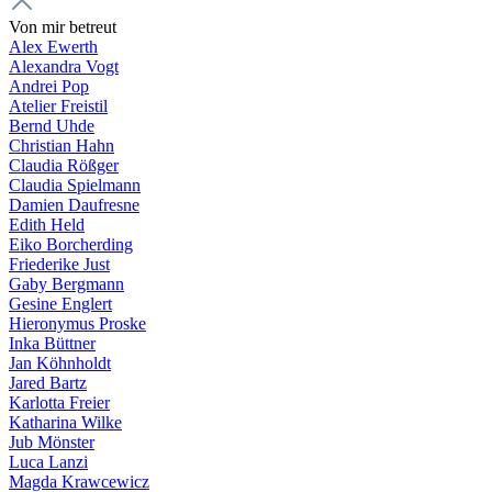
Von mir betreut
Alex Ewerth
Alexandra Vogt
Andrei Pop
Atelier Freistil
Bernd Uhde
Christian Hahn
Claudia Rößger
Claudia Spielmann
Damien Daufresne
Edith Held
Eiko Borcherding
Friederike Just
Gaby Bergmann
Gesine Englert
Hieronymus Proske
Inka Büttner
Jan Köhnholdt
Jared Bartz
Karlotta Freier
Katharina Wilke
Jub Mönster
Luca Lanzi
Magda Krawcewicz