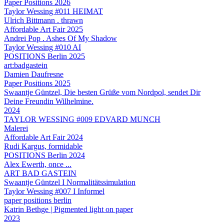
Paper Positions 2026
Taylor Wessing #011 HEIMAT
Ulrich Bittmann . thrawn
Affordable Art Fair 2025
Andrei Pop . Ashes Of My Shadow
Taylor Wessing #010 AI
POSITIONS Berlin 2025
art:badgastein
Damien Daufresne
Paper Positions 2025
Swaantje Güntzel, Die besten Grüße vom Nordpol, sendet Dir
Deine Freundin Wilhelmine.
2024
TAYLOR WESSING #009 EDVARD MUNCH
Malerei
Affordable Art Fair 2024
Rudi Kargus, formidable
POSITIONS Berlin 2024
Alex Ewerth, once ...
ART BAD GASTEIN
Swaantje Güntzel I Normalitätssimulation
Taylor Wessing #007 I Informel
paper positions berlin
Katrin Bethge | Pigmented light on paper
2023