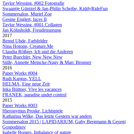
Taylor Wessing, #002 Fotografie
Swaantje Güntzel & Jan-Philip Scheibe, KiddyRideFun
Sommersalon, Muriel Zoe
Gesine Englert, faces II
Taylor Wessing, #001 Collagen
Jan Köhnholdt, Freudensprung
2017
Bernd Uhde, Farbfelder
Nina Hotopp, Creature.Me
Claudia Rößger, Ich und die Anderen
Peter Buechler, New New New
Stille, Annette Meincke-Nagy & Marc Bronner
2016
Paper Works #004
Rudi Kargus, YELL
HELMA, Eine neue Zeit
Inka Büttner, Vive les vacances
FRANEK, paradise under control
2015
Paper Works #003
Hieronymus Proske, Lichtspiele
Katharina Wilke, Das letzte Gestern war anders
Sommersalon 2015 | LAPIDARIUM, Gaby Bergmann & Georgi
Gospodinov
Isabelle Borges, Imbalance of nature