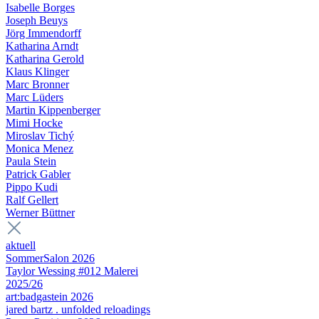
Isabelle Borges
Joseph Beuys
Jörg Immendorff
Katharina Arndt
Katharina Gerold
Klaus Klinger
Marc Bronner
Marc Lüders
Martin Kippenberger
Mimi Hocke
Miroslav Tichý
Monica Menez
Paula Stein
Patrick Gabler
Pippo Kudi
Ralf Gellert
Werner Büttner
aktuell
SommerSalon 2026
Taylor Wessing #012 Malerei
2025/26
art:badgastein 2026
jared bartz . unfolded reloadings