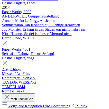
Gesine Englert, Faces
2014
Paper Works, #002
ANDERWELT, Gruppenausstellung
Annette Meincke-Nagy, Ansichten
Sommersalon, Jan Köhnholdt, Flüchtige Realitäten
Jub Mönster, Er kam in das Stauen gar nicht mehr rein
Nina Hotopp, So tief ist dieser Abgrund nicht
Bernd Uhde, WHITE
Paper Works #001
Sebastian Gahntz, Die große Jagd
Gesine Englert, dogs
21st-Edition
Messen / Art Fairs
Hamburger Salon e.V.
TAYLOR WESSING
TEMPEL1844
Roma e Toska
Menü schließen
Zeige alle Kategorien
Eiko Borcherding
Zurück