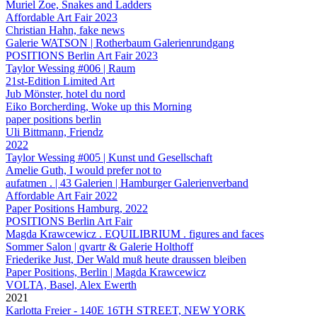
Muriel Zoe, Snakes and Ladders
Affordable Art Fair 2023
Christian Hahn, fake news
Galerie WATSON | Rotherbaum Galerienrundgang
POSITIONS Berlin Art Fair 2023
Taylor Wessing #006 | Raum
21st-Edition Limited Art
Jub Mönster, hotel du nord
Eiko Borcherding, Woke up this Morning
paper positions berlin
Uli Bittmann, Friendz
2022
Taylor Wessing #005 | Kunst und Gesellschaft
Amelie Guth, I would prefer not to
aufatmen . | 43 Galerien | Hamburger Galerienverband
Affordable Art Fair 2022
Paper Positions Hamburg, 2022
POSITIONS Berlin Art Fair
Magda Krawcewicz . EQUILIBRIUM . figures and faces
Sommer Salon | qvartr & Galerie Holthoff
Friederike Just, Der Wald muß heute draussen bleiben
Paper Positions, Berlin | Magda Krawcewicz
VOLTA, Basel, Alex Ewerth
2021
Karlotta Freier - 140E 16TH STREET, NEW YORK