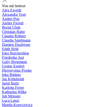
Von mir betreut
Alex Ewerth
Alexandra Vogt
Andrei Pop
Atelier Freistil
Bernd Uhde
Christian Hahn
Claudia Rößger
Claudia Spielmann
Damien Daufresne
Edith Held
Eiko Borcherding
Friederike Just
Gaby Bergmann
Gesine Englert
Hieronymus Proske
Inka Büttner
Jan Köhnholdt
Jared Bartz
Karlotta Freier
Katharina Wilke
Jub Mönster
Luca Lanzi
Magda Krawcewicz