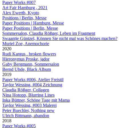
Paper Works #007
Art Fair Hamburg , 2021
Alex Ewerth, Kyoto
Positions | Berlin, Messe
Paper Positions | Hamburg, Messe
Paper Positions | Berlin, Messe
Sommersalon, Claudia Rößger, Leben im Fragment
Swaantje Güntzel, Können Sie nicht mal was Schönes machen?
Muriel Zoe, Anemochorie
2020
Rudi Kargus . broken flowers
Hieronymus Proske, jador
Gaby Bergmann, Sommersalon
Bernd Uhde, Black Album
2019
Paper Works #006, Atelier Freistil
Taylor Wessing, #004 Zeichnung
Claudia Rößger, Collagen
Nina Hotopp, Blurring Lines
Inka Büttner, Schöne Tage mit Mama
Taylor Wessing, #003 Malerei
Peter Buechler, Nothing new
Ulrich Bittmann, abandon
2018
Paper Works #005