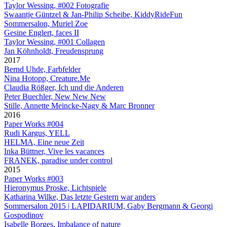
Taylor Wessing, #002 Fotografie
Swaantje Güntzel & Jan-Philip Scheibe, KiddyRideFun
Sommersalon, Muriel Zoe
Gesine Englert, faces II
Taylor Wessing, #001 Collagen
Jan Köhnholdt, Freudensprung
2017
Bernd Uhde, Farbfelder
Nina Hotopp, Creature.Me
Claudia Rößger, Ich und die Anderen
Peter Buechler, New New New
Stille, Annette Meincke-Nagy & Marc Bronner
2016
Paper Works #004
Rudi Kargus, YELL
HELMA, Eine neue Zeit
Inka Büttner, Vive les vacances
FRANEK, paradise under control
2015
Paper Works #003
Hieronymus Proske, Lichtspiele
Katharina Wilke, Das letzte Gestern war anders
Sommersalon 2015 | LAPIDARIUM, Gaby Bergmann & Georgi
Gospodinov
Isabelle Borges, Imbalance of nature