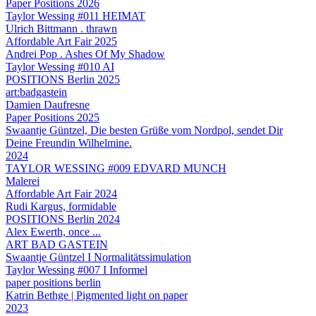
Paper Positions 2026
Taylor Wessing #011 HEIMAT
Ulrich Bittmann . thrawn
Affordable Art Fair 2025
Andrei Pop . Ashes Of My Shadow
Taylor Wessing #010 AI
POSITIONS Berlin 2025
art:badgastein
Damien Daufresne
Paper Positions 2025
Swaantje Güntzel, Die besten Grüße vom Nordpol, sendet Dir
Deine Freundin Wilhelmine.
2024
TAYLOR WESSING #009 EDVARD MUNCH
Malerei
Affordable Art Fair 2024
Rudi Kargus, formidable
POSITIONS Berlin 2024
Alex Ewerth, once ...
ART BAD GASTEIN
Swaantje Güntzel I Normalitätssimulation
Taylor Wessing #007 I Informel
paper positions berlin
Katrin Bethge | Pigmented light on paper
2023