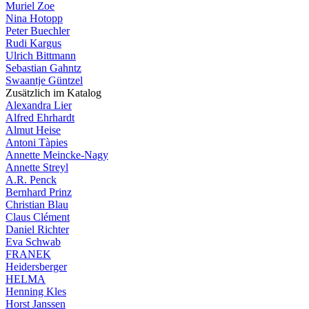
Muriel Zoe
Nina Hotopp
Peter Buechler
Rudi Kargus
Ulrich Bittmann
Sebastian Gahntz
Swaantje Güntzel
Zusätzlich im Katalog
Alexandra Lier
Alfred Ehrhardt
Almut Heise
Antoni Tàpies
Annette Meincke-Nagy
Annette Streyl
A.R. Penck
Bernhard Prinz
Christian Blau
Claus Clément
Daniel Richter
Eva Schwab
FRANEK
Heidersberger
HELMA
Henning Kles
Horst Janssen