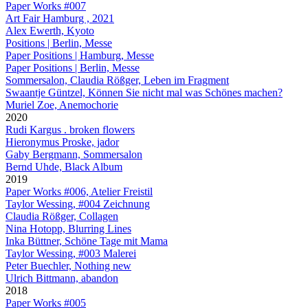
Paper Works #007
Art Fair Hamburg , 2021
Alex Ewerth, Kyoto
Positions | Berlin, Messe
Paper Positions | Hamburg, Messe
Paper Positions | Berlin, Messe
Sommersalon, Claudia Rößger, Leben im Fragment
Swaantje Güntzel, Können Sie nicht mal was Schönes machen?
Muriel Zoe, Anemochorie
2020
Rudi Kargus . broken flowers
Hieronymus Proske, jador
Gaby Bergmann, Sommersalon
Bernd Uhde, Black Album
2019
Paper Works #006, Atelier Freistil
Taylor Wessing, #004 Zeichnung
Claudia Rößger, Collagen
Nina Hotopp, Blurring Lines
Inka Büttner, Schöne Tage mit Mama
Taylor Wessing, #003 Malerei
Peter Buechler, Nothing new
Ulrich Bittmann, abandon
2018
Paper Works #005