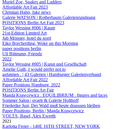
Muriel Zoe, Snakes and Ladders
Affordable Art Fair 2023
Christian Hahn, fake news
Galerie WATSON | Rotherbaum Galerienrundgang
POSITIONS Berlin Art Fair 2023
Taylor Wessing #006 | Raum
21st-Edition Limited Art
Jub Mönster, hotel du nord
Eiko Borcherding, Woke up this Morning
paper positions berlin
Uli Bittmann, Friendz
2022
Taylor Wessing #005 | Kunst und Gesellschaft
Amelie Guth, I would prefer not to
aufatmen . | 43 Galerien | Hamburger Galerienverband
Affordable Art Fair 2022
Paper Positions Hamburg, 2022
POSITIONS Berlin Art Fair
Magda Krawcewicz . EQUILIBRIUM . figures and faces
Sommer Salon | qvartr & Galerie Holthoff
Friederike Just, Der Wald muß heute draussen bleiben
Paper Positions, Berlin | Magda Krawcewicz
VOLTA, Basel, Alex Ewerth
2021
Karlotta Freier - 140E 16TH STREET, NEW YORK