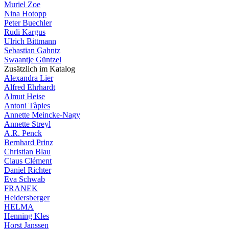
Muriel Zoe
Nina Hotopp
Peter Buechler
Rudi Kargus
Ulrich Bittmann
Sebastian Gahntz
Swaantje Güntzel
Zusätzlich im Katalog
Alexandra Lier
Alfred Ehrhardt
Almut Heise
Antoni Tàpies
Annette Meincke-Nagy
Annette Streyl
A.R. Penck
Bernhard Prinz
Christian Blau
Claus Clément
Daniel Richter
Eva Schwab
FRANEK
Heidersberger
HELMA
Henning Kles
Horst Janssen