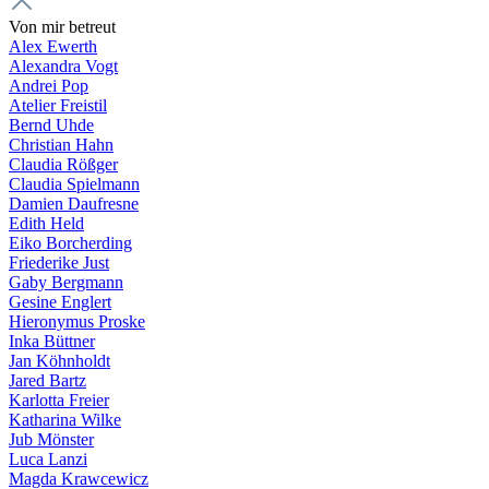
Von mir betreut
Alex Ewerth
Alexandra Vogt
Andrei Pop
Atelier Freistil
Bernd Uhde
Christian Hahn
Claudia Rößger
Claudia Spielmann
Damien Daufresne
Edith Held
Eiko Borcherding
Friederike Just
Gaby Bergmann
Gesine Englert
Hieronymus Proske
Inka Büttner
Jan Köhnholdt
Jared Bartz
Karlotta Freier
Katharina Wilke
Jub Mönster
Luca Lanzi
Magda Krawcewicz