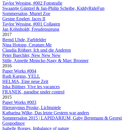
Taylor Wessing, #002 Fotografie
Swaantje Güntzel & Jan-Philip Scheibe, KiddyRideFun
Sommersalon, Muriel Zoe
Gesine Englert, faces II
Taylor Wessing, #001 Collagen
Jan Köhnholdt, Freudensprung
2017
Bernd Uhde, Farbfelder
Nina Hotopp, Creature.Me
Claudia Rößger, Ich und die Anderen
Peter Buechler, New New New
Stille, Annette Meincke-Nagy & Marc Bronner
2016
Paper Works #004
Rudi Kargus, YELL
HELMA, Eine neue Zeit
Inka Büttner, Vive les vacances
FRANEK, paradise under control
2015
Paper Works #003
Hieronymus Proske, Lichtspiele
Katharina Wilke, Das letzte Gestern war anders
Sommersalon 2015 | LAPIDARIUM, Gaby Bergmann & Georgi
Gospodinov
Isabelle Borges, Imbalance of nature