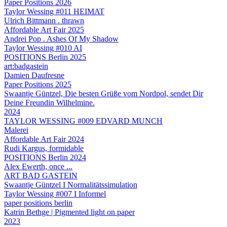
Paper Positions 2026
Taylor Wessing #011 HEIMAT
Ulrich Bittmann . thrawn
Affordable Art Fair 2025
Andrei Pop . Ashes Of My Shadow
Taylor Wessing #010 AI
POSITIONS Berlin 2025
art:badgastein
Damien Daufresne
Paper Positions 2025
Swaantje Güntzel, Die besten Grüße vom Nordpol, sendet Dir
Deine Freundin Wilhelmine.
2024
TAYLOR WESSING #009 EDVARD MUNCH
Malerei
Affordable Art Fair 2024
Rudi Kargus, formidable
POSITIONS Berlin 2024
Alex Ewerth, once ...
ART BAD GASTEIN
Swaantje Güntzel I Normalitätssimulation
Taylor Wessing #007 I Informel
paper positions berlin
Katrin Bethge | Pigmented light on paper
2023