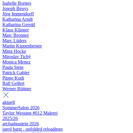
Isabelle Borges
Joseph Beuys
Jörg Immendorff
Katharina Arndt
Katharina Gerold
Klaus Klinger
Marc Bronner
Marc Lüders
Martin Kippenberger
Mimi Hocke
Miroslav Tichý
Monica Menez
Paula Stein
Patrick Gabler
Pippo Kudi
Ralf Gellert
Werner Büttner
aktuell
SommerSalon 2026
Taylor Wessing #012 Malerei
2025/26
art:badgastein 2026
jared bartz . unfolded reloadings