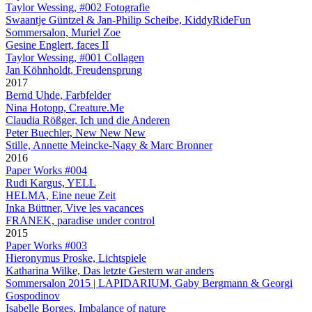
Taylor Wessing, #002 Fotografie
Swaantje Güntzel & Jan-Philip Scheibe, KiddyRideFun
Sommersalon, Muriel Zoe
Gesine Englert, faces II
Taylor Wessing, #001 Collagen
Jan Köhnholdt, Freudensprung
2017
Bernd Uhde, Farbfelder
Nina Hotopp, Creature.Me
Claudia Rößger, Ich und die Anderen
Peter Buechler, New New New
Stille, Annette Meincke-Nagy & Marc Bronner
2016
Paper Works #004
Rudi Kargus, YELL
HELMA, Eine neue Zeit
Inka Büttner, Vive les vacances
FRANEK, paradise under control
2015
Paper Works #003
Hieronymus Proske, Lichtspiele
Katharina Wilke, Das letzte Gestern war anders
Sommersalon 2015 | LAPIDARIUM, Gaby Bergmann & Georgi
Gospodinov
Isabelle Borges, Imbalance of nature