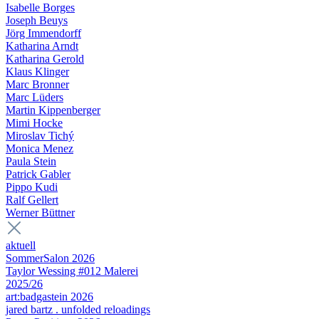
Isabelle Borges
Joseph Beuys
Jörg Immendorff
Katharina Arndt
Katharina Gerold
Klaus Klinger
Marc Bronner
Marc Lüders
Martin Kippenberger
Mimi Hocke
Miroslav Tichý
Monica Menez
Paula Stein
Patrick Gabler
Pippo Kudi
Ralf Gellert
Werner Büttner
aktuell
SommerSalon 2026
Taylor Wessing #012 Malerei
2025/26
art:badgastein 2026
jared bartz . unfolded reloadings