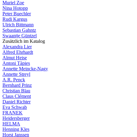
Muriel Zoe
Nina Hotopp
Peter Buechler
Rudi Kargus
Ulrich Bittmann
Sebastian Gahntz
Swaantje Güntzel
Zusätzlich im Katalog
Alexandra Lier
Alfred Ehrhardt
Almut Heise
Antoni Tàpies
Annette Meincke-Nagy
Annette Streyl
A.R. Penck
Bernhard Prinz
Christian Blau
Claus Clément
Daniel Richter
Eva Schwab
FRANEK
Heidersberger
HELMA
Henning Kles
Horst Janssen