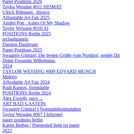
Paper Positions 2026
Taylor Wessing #011 HEIMAT
Ulrich Bittmann . thrawn
Affordable Art Fair 2025
Andrei Pop . Ashes Of My Shadow
Taylor Wessing #010 AI
POSITIONS Berlin 2025
art:badgastein
Damien Daufresne
Paper Positions 2025
Swaantje Güntzel, Die besten Grüße vom Nordpol, sendet Dir
Deine Freundin Wilhelmine.
2024
TAYLOR WESSING #009 EDVARD MUNCH
Malerei
Affordable Art Fair 2024
Rudi Kargus, formidable
POSITIONS Berlin 2024
Alex Ewerth, once ...
ART BAD GASTEIN
Swaantje Güntzel I Normalitätssimulation
Taylor Wessing #007 I Informel
paper positions berlin
Katrin Bethge | Pigmented light on paper
2023