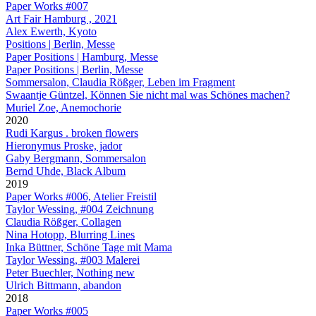
Paper Works #007
Art Fair Hamburg , 2021
Alex Ewerth, Kyoto
Positions | Berlin, Messe
Paper Positions | Hamburg, Messe
Paper Positions | Berlin, Messe
Sommersalon, Claudia Rößger, Leben im Fragment
Swaantje Güntzel, Können Sie nicht mal was Schönes machen?
Muriel Zoe, Anemochorie
2020
Rudi Kargus . broken flowers
Hieronymus Proske, jador
Gaby Bergmann, Sommersalon
Bernd Uhde, Black Album
2019
Paper Works #006, Atelier Freistil
Taylor Wessing, #004 Zeichnung
Claudia Rößger, Collagen
Nina Hotopp, Blurring Lines
Inka Büttner, Schöne Tage mit Mama
Taylor Wessing, #003 Malerei
Peter Buechler, Nothing new
Ulrich Bittmann, abandon
2018
Paper Works #005