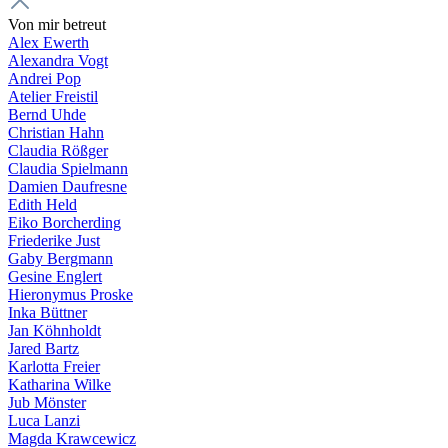
Von mir betreut
Alex Ewerth
Alexandra Vogt
Andrei Pop
Atelier Freistil
Bernd Uhde
Christian Hahn
Claudia Rößger
Claudia Spielmann
Damien Daufresne
Edith Held
Eiko Borcherding
Friederike Just
Gaby Bergmann
Gesine Englert
Hieronymus Proske
Inka Büttner
Jan Köhnholdt
Jared Bartz
Karlotta Freier
Katharina Wilke
Jub Mönster
Luca Lanzi
Magda Krawcewicz