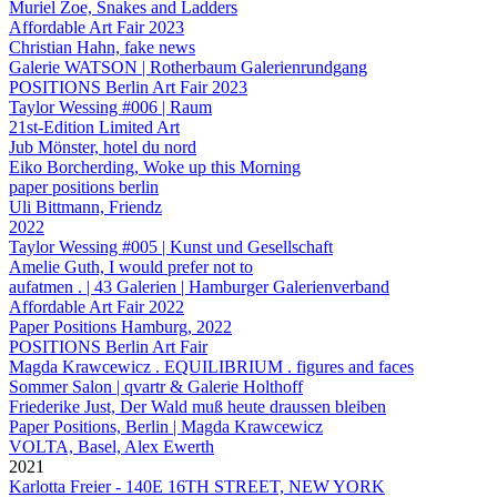
Muriel Zoe, Snakes and Ladders
Affordable Art Fair 2023
Christian Hahn, fake news
Galerie WATSON | Rotherbaum Galerienrundgang
POSITIONS Berlin Art Fair 2023
Taylor Wessing #006 | Raum
21st-Edition Limited Art
Jub Mönster, hotel du nord
Eiko Borcherding, Woke up this Morning
paper positions berlin
Uli Bittmann, Friendz
2022
Taylor Wessing #005 | Kunst und Gesellschaft
Amelie Guth, I would prefer not to
aufatmen . | 43 Galerien | Hamburger Galerienverband
Affordable Art Fair 2022
Paper Positions Hamburg, 2022
POSITIONS Berlin Art Fair
Magda Krawcewicz . EQUILIBRIUM . figures and faces
Sommer Salon | qvartr & Galerie Holthoff
Friederike Just, Der Wald muß heute draussen bleiben
Paper Positions, Berlin | Magda Krawcewicz
VOLTA, Basel, Alex Ewerth
2021
Karlotta Freier - 140E 16TH STREET, NEW YORK