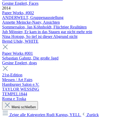
Gesine Englert, Faces
2014
Paper Works, #002
ANDERWELT, Gruppenausstellung
Annette Meincke-Nagy, Ansichten
Sommersalon, Jan Köhnholdt, Flüchtige Realitäten
Jub Mönster, Er kam in das Stauen gar nicht mehr rein
Nina Hotopp, So tief ist dieser Abgrund nicht
Bernd Uhde, WHITE
Paper Works #001
Sebastian Gahntz, Die große Jagd
Gesine Englert, dogs
21st-Edition
Messen / Art Fairs
Hamburger Salon e.V.
TAYLOR WESSING
TEMPEL1844
Roma e Toska
Menü schließen
Zeige alle Kategorien
Rudi Kargus, YELL
Zurück