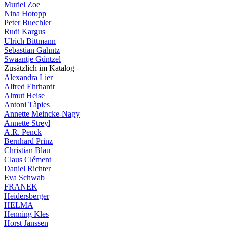
Muriel Zoe
Nina Hotopp
Peter Buechler
Rudi Kargus
Ulrich Bittmann
Sebastian Gahntz
Swaantje Güntzel
Zusätzlich im Katalog
Alexandra Lier
Alfred Ehrhardt
Almut Heise
Antoni Tàpies
Annette Meincke-Nagy
Annette Streyl
A.R. Penck
Bernhard Prinz
Christian Blau
Claus Clément
Daniel Richter
Eva Schwab
FRANEK
Heidersberger
HELMA
Henning Kles
Horst Janssen