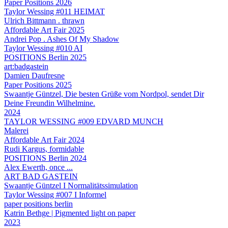
Paper Positions 2026
Taylor Wessing #011 HEIMAT
Ulrich Bittmann . thrawn
Affordable Art Fair 2025
Andrei Pop . Ashes Of My Shadow
Taylor Wessing #010 AI
POSITIONS Berlin 2025
art:badgastein
Damien Daufresne
Paper Positions 2025
Swaantje Güntzel, Die besten Grüße vom Nordpol, sendet Dir
Deine Freundin Wilhelmine.
2024
TAYLOR WESSING #009 EDVARD MUNCH
Malerei
Affordable Art Fair 2024
Rudi Kargus, formidable
POSITIONS Berlin 2024
Alex Ewerth, once ...
ART BAD GASTEIN
Swaantje Güntzel I Normalitätssimulation
Taylor Wessing #007 I Informel
paper positions berlin
Katrin Bethge | Pigmented light on paper
2023