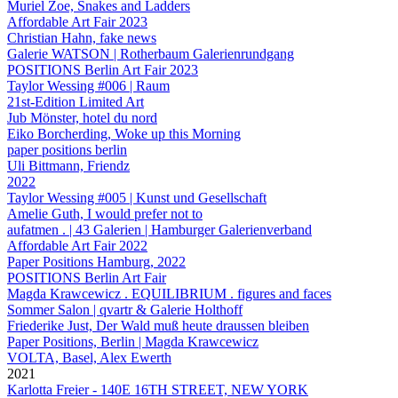
Muriel Zoe, Snakes and Ladders
Affordable Art Fair 2023
Christian Hahn, fake news
Galerie WATSON | Rotherbaum Galerienrundgang
POSITIONS Berlin Art Fair 2023
Taylor Wessing #006 | Raum
21st-Edition Limited Art
Jub Mönster, hotel du nord
Eiko Borcherding, Woke up this Morning
paper positions berlin
Uli Bittmann, Friendz
2022
Taylor Wessing #005 | Kunst und Gesellschaft
Amelie Guth, I would prefer not to
aufatmen . | 43 Galerien | Hamburger Galerienverband
Affordable Art Fair 2022
Paper Positions Hamburg, 2022
POSITIONS Berlin Art Fair
Magda Krawcewicz . EQUILIBRIUM . figures and faces
Sommer Salon | qvartr & Galerie Holthoff
Friederike Just, Der Wald muß heute draussen bleiben
Paper Positions, Berlin | Magda Krawcewicz
VOLTA, Basel, Alex Ewerth
2021
Karlotta Freier - 140E 16TH STREET, NEW YORK