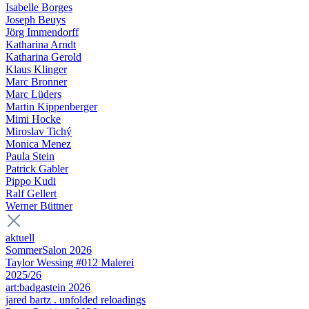
Isabelle Borges
Joseph Beuys
Jörg Immendorff
Katharina Arndt
Katharina Gerold
Klaus Klinger
Marc Bronner
Marc Lüders
Martin Kippenberger
Mimi Hocke
Miroslav Tichý
Monica Menez
Paula Stein
Patrick Gabler
Pippo Kudi
Ralf Gellert
Werner Büttner
aktuell
SommerSalon 2026
Taylor Wessing #012 Malerei
2025/26
art:badgastein 2026
jared bartz . unfolded reloadings