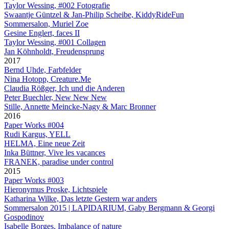
Taylor Wessing, #002 Fotografie
Swaantje Güntzel & Jan-Philip Scheibe, KiddyRideFun
Sommersalon, Muriel Zoe
Gesine Englert, faces II
Taylor Wessing, #001 Collagen
Jan Köhnholdt, Freudensprung
2017
Bernd Uhde, Farbfelder
Nina Hotopp, Creature.Me
Claudia Rößger, Ich und die Anderen
Peter Buechler, New New New
Stille, Annette Meincke-Nagy & Marc Bronner
2016
Paper Works #004
Rudi Kargus, YELL
HELMA, Eine neue Zeit
Inka Büttner, Vive les vacances
FRANEK, paradise under control
2015
Paper Works #003
Hieronymus Proske, Lichtspiele
Katharina Wilke, Das letzte Gestern war anders
Sommersalon 2015 | LAPIDARIUM, Gaby Bergmann & Georgi
Gospodinov
Isabelle Borges, Imbalance of nature