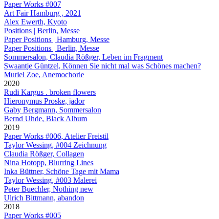
Paper Works #007
Art Fair Hamburg , 2021
Alex Ewerth, Kyoto
Positions | Berlin, Messe
Paper Positions | Hamburg, Messe
Paper Positions | Berlin, Messe
Sommersalon, Claudia Rößger, Leben im Fragment
Swaantje Güntzel, Können Sie nicht mal was Schönes machen?
Muriel Zoe, Anemochorie
2020
Rudi Kargus . broken flowers
Hieronymus Proske, jador
Gaby Bergmann, Sommersalon
Bernd Uhde, Black Album
2019
Paper Works #006, Atelier Freistil
Taylor Wessing, #004 Zeichnung
Claudia Rößger, Collagen
Nina Hotopp, Blurring Lines
Inka Büttner, Schöne Tage mit Mama
Taylor Wessing, #003 Malerei
Peter Buechler, Nothing new
Ulrich Bittmann, abandon
2018
Paper Works #005