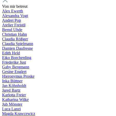
Von mir betreut
Alex Ewerth
Alexandra Vogt
Andrei Pop
Atelier Freistil
Bernd Uhde
Christian Hahn
Claudia Rößger
Claudia Spielmann
Damien Daufresne
Edith Held
Eiko Borcherding
Friederike Just
Gaby Bergmann
Gesine Englert
Hieronymus Proske
Inka Büttner
Jan Köhnholdt
Jared Bartz
Karlotta Freier
Katharina Wilke
Jub Mönster
Luca Lanzi
Magda Krawcewicz