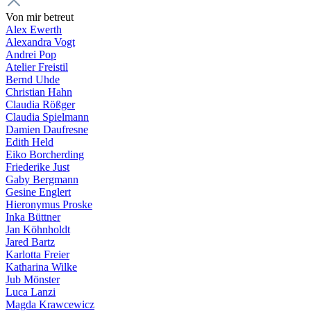
Von mir betreut
Alex Ewerth
Alexandra Vogt
Andrei Pop
Atelier Freistil
Bernd Uhde
Christian Hahn
Claudia Rößger
Claudia Spielmann
Damien Daufresne
Edith Held
Eiko Borcherding
Friederike Just
Gaby Bergmann
Gesine Englert
Hieronymus Proske
Inka Büttner
Jan Köhnholdt
Jared Bartz
Karlotta Freier
Katharina Wilke
Jub Mönster
Luca Lanzi
Magda Krawcewicz