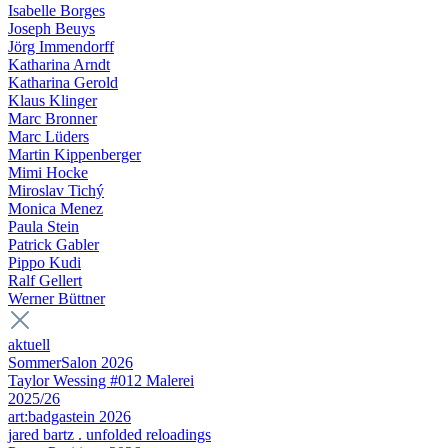
Isabelle Borges
Joseph Beuys
Jörg Immendorff
Katharina Arndt
Katharina Gerold
Klaus Klinger
Marc Bronner
Marc Lüders
Martin Kippenberger
Mimi Hocke
Miroslav Tichý
Monica Menez
Paula Stein
Patrick Gabler
Pippo Kudi
Ralf Gellert
Werner Büttner
aktuell
SommerSalon 2026
Taylor Wessing #012 Malerei
2025/26
art:badgastein 2026
jared bartz . unfolded reloadings