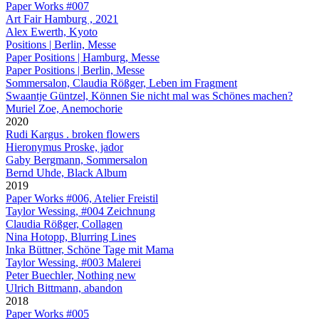
Paper Works #007
Art Fair Hamburg , 2021
Alex Ewerth, Kyoto
Positions | Berlin, Messe
Paper Positions | Hamburg, Messe
Paper Positions | Berlin, Messe
Sommersalon, Claudia Rößger, Leben im Fragment
Swaantje Güntzel, Können Sie nicht mal was Schönes machen?
Muriel Zoe, Anemochorie
2020
Rudi Kargus . broken flowers
Hieronymus Proske, jador
Gaby Bergmann, Sommersalon
Bernd Uhde, Black Album
2019
Paper Works #006, Atelier Freistil
Taylor Wessing, #004 Zeichnung
Claudia Rößger, Collagen
Nina Hotopp, Blurring Lines
Inka Büttner, Schöne Tage mit Mama
Taylor Wessing, #003 Malerei
Peter Buechler, Nothing new
Ulrich Bittmann, abandon
2018
Paper Works #005