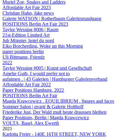
Muriel Zoe, Snakes and Ladders
Affordable Art Fair 2023
Christian Hahn, fake news
Galerie WATSON | Rotherbaum Galerienrundgang
POSITIONS Berlin Art Fair 2023
Taylor Wessing #006 | Raum
21st-Edition Limited Art
Jub Mönster, hotel du nord
Eiko Borcherding, Woke up this Morning
paper positions berlin
Uli Bittmann, Friendz
2022
Taylor Wessing #005 | Kunst und Gesellschaft
Amelie Guth, I would prefer not to
aufatmen . | 43 Galerien | Hamburger Galerienverband
Affordable Art Fair 2022
Paper Positions Hamburg, 2022
POSITIONS Berlin Art Fair
Magda Krawcewicz . EQUILIBRIUM . figures and faces
Sommer Salon | qvartr & Galerie Holthoff
Friederike Just, Der Wald muß heute draussen bleiben
Paper Positions, Berlin | Magda Krawcewicz
VOLTA, Basel, Alex Ewerth
2021
Karlotta Freier - 140E 16TH STREET, NEW YORK