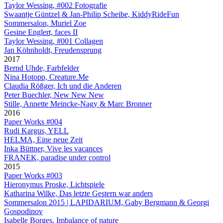
Taylor Wessing, #002 Fotografie
Swaantje Güntzel & Jan-Philip Scheibe, KiddyRideFun
Sommersalon, Muriel Zoe
Gesine Englert, faces II
Taylor Wessing, #001 Collagen
Jan Köhnholdt, Freudensprung
2017
Bernd Uhde, Farbfelder
Nina Hotopp, Creature.Me
Claudia Rößger, Ich und die Anderen
Peter Buechler, New New New
Stille, Annette Meincke-Nagy & Marc Bronner
2016
Paper Works #004
Rudi Kargus, YELL
HELMA, Eine neue Zeit
Inka Büttner, Vive les vacances
FRANEK, paradise under control
2015
Paper Works #003
Hieronymus Proske, Lichtspiele
Katharina Wilke, Das letzte Gestern war anders
Sommersalon 2015 | LAPIDARIUM, Gaby Bergmann & Georgi
Gospodinov
Isabelle Borges, Imbalance of nature