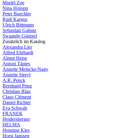
Muriel Zoe
Nina Hotopp
Peter Buechler
Rudi Kargus
Ulrich Bittmann
Sebastian Gahntz
Swaantje Güntzel
Zusätzlich im Katalog
Alexandra Lier
Alfred Ehrhardt
Almut Heise
Antoni Tàpies
Annette Meincke-Nagy
Annette Streyl
A.R. Penck
Bernhard Prinz
Christian Blau
Claus Clément
Daniel Richter
Eva Schwab
FRANEK
Heidersberger
HELMA
Henning Kles
Horst Janssen