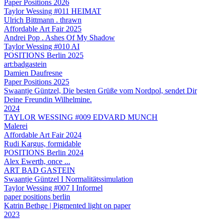
Paper Positions 2026
Taylor Wessing #011 HEIMAT
Ulrich Bittmann . thrawn
Affordable Art Fair 2025
Andrei Pop . Ashes Of My Shadow
Taylor Wessing #010 AI
POSITIONS Berlin 2025
art:badgastein
Damien Daufresne
Paper Positions 2025
Swaantje Güntzel, Die besten Grüße vom Nordpol, sendet Dir
Deine Freundin Wilhelmine.
2024
TAYLOR WESSING #009 EDVARD MUNCH
Malerei
Affordable Art Fair 2024
Rudi Kargus, formidable
POSITIONS Berlin 2024
Alex Ewerth, once ...
ART BAD GASTEIN
Swaantje Güntzel I Normalitätssimulation
Taylor Wessing #007 I Informel
paper positions berlin
Katrin Bethge | Pigmented light on paper
2023