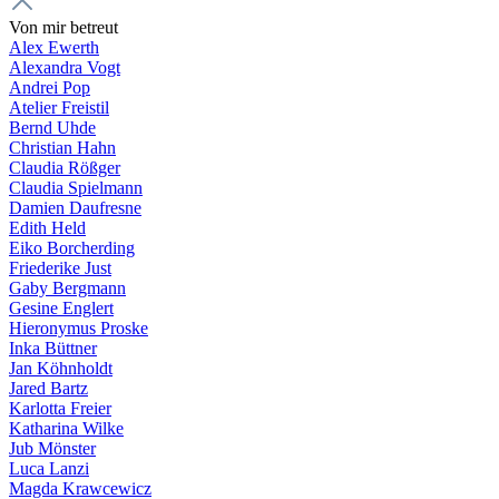
Von mir betreut
Alex Ewerth
Alexandra Vogt
Andrei Pop
Atelier Freistil
Bernd Uhde
Christian Hahn
Claudia Rößger
Claudia Spielmann
Damien Daufresne
Edith Held
Eiko Borcherding
Friederike Just
Gaby Bergmann
Gesine Englert
Hieronymus Proske
Inka Büttner
Jan Köhnholdt
Jared Bartz
Karlotta Freier
Katharina Wilke
Jub Mönster
Luca Lanzi
Magda Krawcewicz