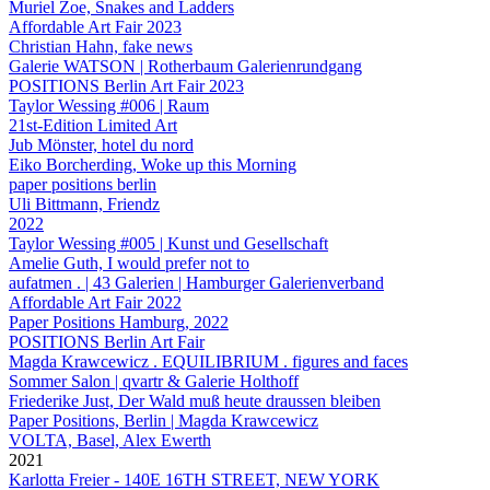
Muriel Zoe, Snakes and Ladders
Affordable Art Fair 2023
Christian Hahn, fake news
Galerie WATSON | Rotherbaum Galerienrundgang
POSITIONS Berlin Art Fair 2023
Taylor Wessing #006 | Raum
21st-Edition Limited Art
Jub Mönster, hotel du nord
Eiko Borcherding, Woke up this Morning
paper positions berlin
Uli Bittmann, Friendz
2022
Taylor Wessing #005 | Kunst und Gesellschaft
Amelie Guth, I would prefer not to
aufatmen . | 43 Galerien | Hamburger Galerienverband
Affordable Art Fair 2022
Paper Positions Hamburg, 2022
POSITIONS Berlin Art Fair
Magda Krawcewicz . EQUILIBRIUM . figures and faces
Sommer Salon | qvartr & Galerie Holthoff
Friederike Just, Der Wald muß heute draussen bleiben
Paper Positions, Berlin | Magda Krawcewicz
VOLTA, Basel, Alex Ewerth
2021
Karlotta Freier - 140E 16TH STREET, NEW YORK