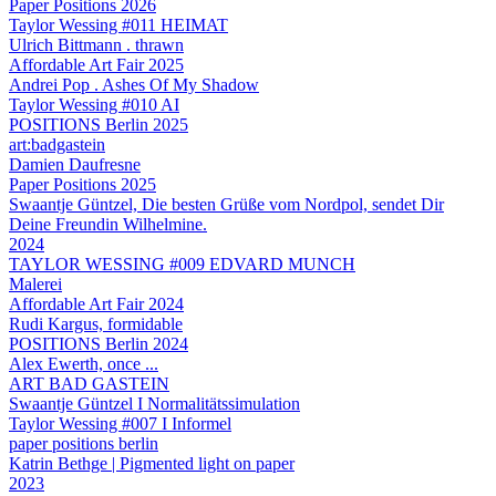
Paper Positions 2026
Taylor Wessing #011 HEIMAT
Ulrich Bittmann . thrawn
Affordable Art Fair 2025
Andrei Pop . Ashes Of My Shadow
Taylor Wessing #010 AI
POSITIONS Berlin 2025
art:badgastein
Damien Daufresne
Paper Positions 2025
Swaantje Güntzel, Die besten Grüße vom Nordpol, sendet Dir
Deine Freundin Wilhelmine.
2024
TAYLOR WESSING #009 EDVARD MUNCH
Malerei
Affordable Art Fair 2024
Rudi Kargus, formidable
POSITIONS Berlin 2024
Alex Ewerth, once ...
ART BAD GASTEIN
Swaantje Güntzel I Normalitätssimulation
Taylor Wessing #007 I Informel
paper positions berlin
Katrin Bethge | Pigmented light on paper
2023