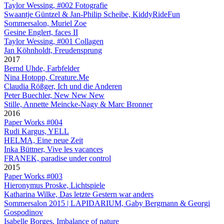
Taylor Wessing, #002 Fotografie
Swaantje Güntzel & Jan-Philip Scheibe, KiddyRideFun
Sommersalon, Muriel Zoe
Gesine Englert, faces II
Taylor Wessing, #001 Collagen
Jan Köhnholdt, Freudensprung
2017
Bernd Uhde, Farbfelder
Nina Hotopp, Creature.Me
Claudia Rößger, Ich und die Anderen
Peter Buechler, New New New
Stille, Annette Meincke-Nagy & Marc Bronner
2016
Paper Works #004
Rudi Kargus, YELL
HELMA, Eine neue Zeit
Inka Büttner, Vive les vacances
FRANEK, paradise under control
2015
Paper Works #003
Hieronymus Proske, Lichtspiele
Katharina Wilke, Das letzte Gestern war anders
Sommersalon 2015 | LAPIDARIUM, Gaby Bergmann & Georgi
Gospodinov
Isabelle Borges, Imbalance of nature