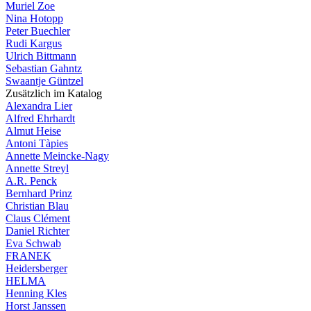
Muriel Zoe
Nina Hotopp
Peter Buechler
Rudi Kargus
Ulrich Bittmann
Sebastian Gahntz
Swaantje Güntzel
Zusätzlich im Katalog
Alexandra Lier
Alfred Ehrhardt
Almut Heise
Antoni Tàpies
Annette Meincke-Nagy
Annette Streyl
A.R. Penck
Bernhard Prinz
Christian Blau
Claus Clément
Daniel Richter
Eva Schwab
FRANEK
Heidersberger
HELMA
Henning Kles
Horst Janssen