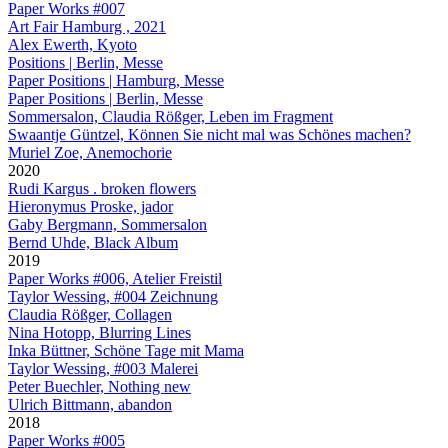
Paper Works #007
Art Fair Hamburg , 2021
Alex Ewerth, Kyoto
Positions | Berlin, Messe
Paper Positions | Hamburg, Messe
Paper Positions | Berlin, Messe
Sommersalon, Claudia Rößger, Leben im Fragment
Swaantje Güntzel, Können Sie nicht mal was Schönes machen?
Muriel Zoe, Anemochorie
2020
Rudi Kargus . broken flowers
Hieronymus Proske, jador
Gaby Bergmann, Sommersalon
Bernd Uhde, Black Album
2019
Paper Works #006, Atelier Freistil
Taylor Wessing, #004 Zeichnung
Claudia Rößger, Collagen
Nina Hotopp, Blurring Lines
Inka Büttner, Schöne Tage mit Mama
Taylor Wessing, #003 Malerei
Peter Buechler, Nothing new
Ulrich Bittmann, abandon
2018
Paper Works #005