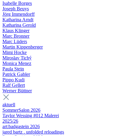
Isabelle Borges
Joseph Beuys
Jörg Immendorff
Katharina Arndt
Katharina Gerold
Klaus Klinger
Marc Bronner
Marc Lüders
Martin Kippenberger
Mimi Hocke
Miroslav Tichý
Monica Menez
Paula Stein
Patrick Gabler
Pippo Kudi
Ralf Gellert
Werner Büttner
aktuell
SommerSalon 2026
Taylor Wessing #012 Malerei
2025/26
art:badgastein 2026
jared bartz . unfolded reloadings