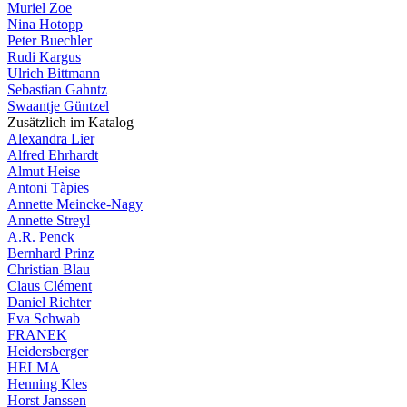
Muriel Zoe
Nina Hotopp
Peter Buechler
Rudi Kargus
Ulrich Bittmann
Sebastian Gahntz
Swaantje Güntzel
Zusätzlich im Katalog
Alexandra Lier
Alfred Ehrhardt
Almut Heise
Antoni Tàpies
Annette Meincke-Nagy
Annette Streyl
A.R. Penck
Bernhard Prinz
Christian Blau
Claus Clément
Daniel Richter
Eva Schwab
FRANEK
Heidersberger
HELMA
Henning Kles
Horst Janssen