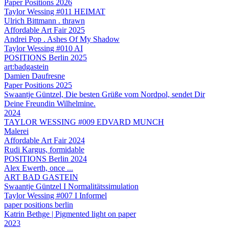
Paper Positions 2026
Taylor Wessing #011 HEIMAT
Ulrich Bittmann . thrawn
Affordable Art Fair 2025
Andrei Pop . Ashes Of My Shadow
Taylor Wessing #010 AI
POSITIONS Berlin 2025
art:badgastein
Damien Daufresne
Paper Positions 2025
Swaantje Güntzel, Die besten Grüße vom Nordpol, sendet Dir
Deine Freundin Wilhelmine.
2024
TAYLOR WESSING #009 EDVARD MUNCH
Malerei
Affordable Art Fair 2024
Rudi Kargus, formidable
POSITIONS Berlin 2024
Alex Ewerth, once ...
ART BAD GASTEIN
Swaantje Güntzel I Normalitätssimulation
Taylor Wessing #007 I Informel
paper positions berlin
Katrin Bethge | Pigmented light on paper
2023