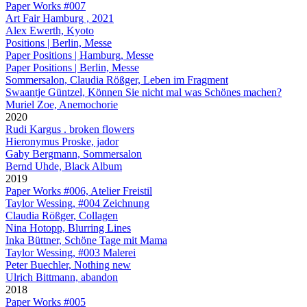
Paper Works #007
Art Fair Hamburg , 2021
Alex Ewerth, Kyoto
Positions | Berlin, Messe
Paper Positions | Hamburg, Messe
Paper Positions | Berlin, Messe
Sommersalon, Claudia Rößger, Leben im Fragment
Swaantje Güntzel, Können Sie nicht mal was Schönes machen?
Muriel Zoe, Anemochorie
2020
Rudi Kargus . broken flowers
Hieronymus Proske, jador
Gaby Bergmann, Sommersalon
Bernd Uhde, Black Album
2019
Paper Works #006, Atelier Freistil
Taylor Wessing, #004 Zeichnung
Claudia Rößger, Collagen
Nina Hotopp, Blurring Lines
Inka Büttner, Schöne Tage mit Mama
Taylor Wessing, #003 Malerei
Peter Buechler, Nothing new
Ulrich Bittmann, abandon
2018
Paper Works #005