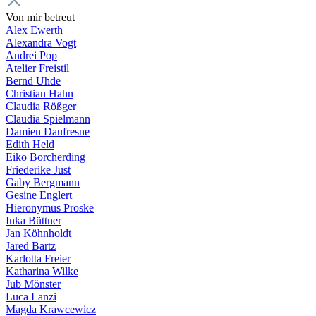
Von mir betreut
Alex Ewerth
Alexandra Vogt
Andrei Pop
Atelier Freistil
Bernd Uhde
Christian Hahn
Claudia Rößger
Claudia Spielmann
Damien Daufresne
Edith Held
Eiko Borcherding
Friederike Just
Gaby Bergmann
Gesine Englert
Hieronymus Proske
Inka Büttner
Jan Köhnholdt
Jared Bartz
Karlotta Freier
Katharina Wilke
Jub Mönster
Luca Lanzi
Magda Krawcewicz