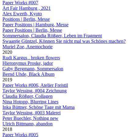
Paper Works #007
Art Fair Hamburg , 2021
Alex Ewerth, Kyoto
Positions | Berlin, Messe
Paper Positions | Hamburg, Messe
Paper Positions | Berlin, Messe
Sommersalon, Claudia Rößger, Leben im Fragment
Swaantje Güntzel, Können Sie nicht mal was Schönes machen?
Muriel Zoe, Anemochorie
2020
Rudi Kargus . broken flowers
Hieronymus Proske, jador
Gaby Bergmann, Sommersalon
Bernd Uhde, Black Album
2019
Paper Works #006, Atelier Freistil
Taylor Wessing, #004 Zeichnung
Claudia Rößger, Collagen
Nina Hotopp, Blurring Lines
Inka Büttner, Schöne Tage mit Mama
Taylor Wessing, #003 Malerei
Peter Buechler, Nothing new
Ulrich Bittmann, abandon
2018
Paper Works #005