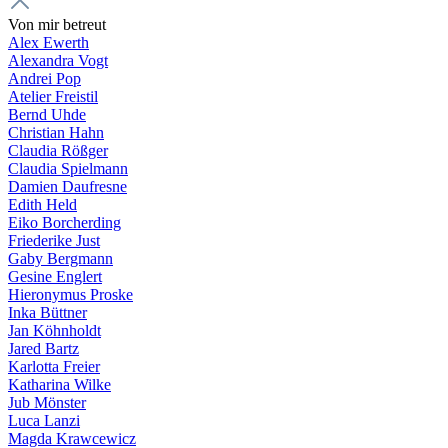
Von mir betreut
Alex Ewerth
Alexandra Vogt
Andrei Pop
Atelier Freistil
Bernd Uhde
Christian Hahn
Claudia Rößger
Claudia Spielmann
Damien Daufresne
Edith Held
Eiko Borcherding
Friederike Just
Gaby Bergmann
Gesine Englert
Hieronymus Proske
Inka Büttner
Jan Köhnholdt
Jared Bartz
Karlotta Freier
Katharina Wilke
Jub Mönster
Luca Lanzi
Magda Krawcewicz