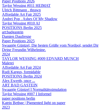
Paper Positions 2026
Taylor Wessing #011 HEIMAT
Ulrich Bittmann . thrawn
Affordable Art Fair 2025
Andrei Pop . Ashes Of My Shadow
Taylor Wessing #010 AI
POSITIONS Berlin 2025
art:badgastein
Damien Daufresne
Paper Positions 2025
Swaantje Güntzel, Die besten Grüße vom Nordpol, sendet Dir
Deine Freundin Wilhelmine.
2024
TAYLOR WESSING #009 EDVARD MUNCH
Malerei
Affordable Art Fair 2024
Rudi Kargus, formidable
POSITIONS Berlin 2024
Alex Ewerth, once ...
ART BAD GASTEIN
Swaantje Güntzel I Normalitätssimulation
Taylor Wessing #007 I Informel
paper positions berlin
Katrin Bethge | Pigmented light on paper
2023