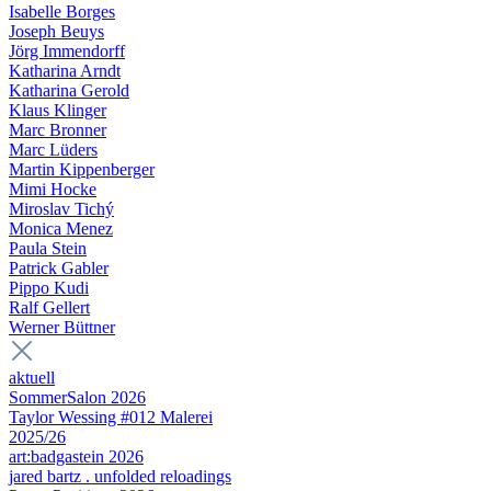
Isabelle Borges
Joseph Beuys
Jörg Immendorff
Katharina Arndt
Katharina Gerold
Klaus Klinger
Marc Bronner
Marc Lüders
Martin Kippenberger
Mimi Hocke
Miroslav Tichý
Monica Menez
Paula Stein
Patrick Gabler
Pippo Kudi
Ralf Gellert
Werner Büttner
aktuell
SommerSalon 2026
Taylor Wessing #012 Malerei
2025/26
art:badgastein 2026
jared bartz . unfolded reloadings