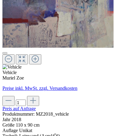
Vehicle
Muriel Zoe
Preise inkl. MwSt. zzgl. Versandkosten
Preis auf Anfrage
Produktnummer:
MZ2018_vehicle
Jahr
2018
Größe
110 x 90 cm
Auflage
Unikat
Technik
Leinwand (Acryl/Öl)