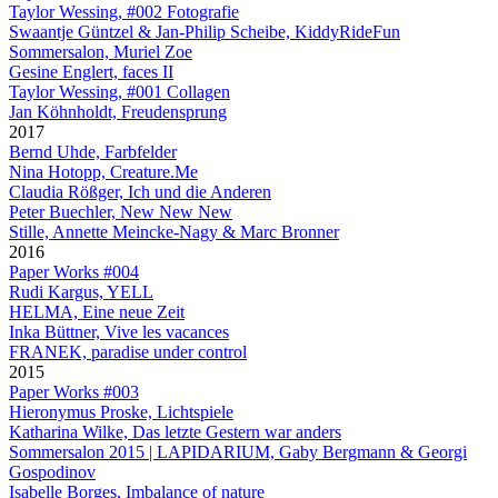
Taylor Wessing, #002 Fotografie
Swaantje Güntzel & Jan-Philip Scheibe, KiddyRideFun
Sommersalon, Muriel Zoe
Gesine Englert, faces II
Taylor Wessing, #001 Collagen
Jan Köhnholdt, Freudensprung
2017
Bernd Uhde, Farbfelder
Nina Hotopp, Creature.Me
Claudia Rößger, Ich und die Anderen
Peter Buechler, New New New
Stille, Annette Meincke-Nagy & Marc Bronner
2016
Paper Works #004
Rudi Kargus, YELL
HELMA, Eine neue Zeit
Inka Büttner, Vive les vacances
FRANEK, paradise under control
2015
Paper Works #003
Hieronymus Proske, Lichtspiele
Katharina Wilke, Das letzte Gestern war anders
Sommersalon 2015 | LAPIDARIUM, Gaby Bergmann & Georgi
Gospodinov
Isabelle Borges, Imbalance of nature