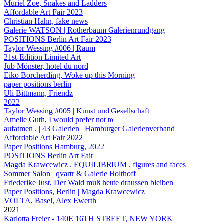
Muriel Zoe, Snakes and Ladders
Affordable Art Fair 2023
Christian Hahn, fake news
Galerie WATSON | Rotherbaum Galerienrundgang
POSITIONS Berlin Art Fair 2023
Taylor Wessing #006 | Raum
21st-Edition Limited Art
Jub Mönster, hotel du nord
Eiko Borcherding, Woke up this Morning
paper positions berlin
Uli Bittmann, Friendz
2022
Taylor Wessing #005 | Kunst und Gesellschaft
Amelie Guth, I would prefer not to
aufatmen . | 43 Galerien | Hamburger Galerienverband
Affordable Art Fair 2022
Paper Positions Hamburg, 2022
POSITIONS Berlin Art Fair
Magda Krawcewicz . EQUILIBRIUM . figures and faces
Sommer Salon | qvartr & Galerie Holthoff
Friederike Just, Der Wald muß heute draussen bleiben
Paper Positions, Berlin | Magda Krawcewicz
VOLTA, Basel, Alex Ewerth
2021
Karlotta Freier - 140E 16TH STREET, NEW YORK