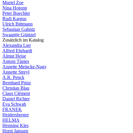
Muriel Zoe
Nina Hotopp
Peter Buechler
Rudi Kargus
Ulrich Bittmann
Sebastian Gahntz
Swaantje Güntzel
Zusätzlich im Katalog
Alexandra Lier
Alfred Ehrhardt
Almut Heise
Antoni Tàpies
Annette Meincke-Nagy
Annette Streyl
A.R. Penck
Bernhard Prinz
Christian Blau
Claus Clément
Daniel Richter
Eva Schwab
FRANEK
Heidersberger
HELMA
Henning Kles
Horst Janssen