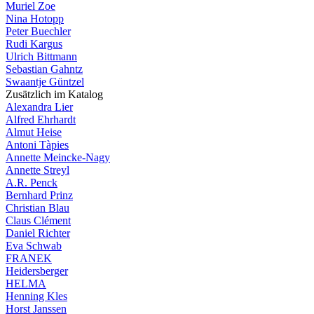
Muriel Zoe
Nina Hotopp
Peter Buechler
Rudi Kargus
Ulrich Bittmann
Sebastian Gahntz
Swaantje Güntzel
Zusätzlich im Katalog
Alexandra Lier
Alfred Ehrhardt
Almut Heise
Antoni Tàpies
Annette Meincke-Nagy
Annette Streyl
A.R. Penck
Bernhard Prinz
Christian Blau
Claus Clément
Daniel Richter
Eva Schwab
FRANEK
Heidersberger
HELMA
Henning Kles
Horst Janssen