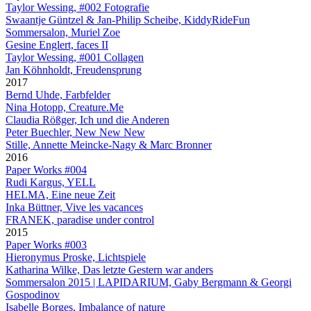
Taylor Wessing, #002 Fotografie
Swaantje Güntzel & Jan-Philip Scheibe, KiddyRideFun
Sommersalon, Muriel Zoe
Gesine Englert, faces II
Taylor Wessing, #001 Collagen
Jan Köhnholdt, Freudensprung
2017
Bernd Uhde, Farbfelder
Nina Hotopp, Creature.Me
Claudia Rößger, Ich und die Anderen
Peter Buechler, New New New
Stille, Annette Meincke-Nagy & Marc Bronner
2016
Paper Works #004
Rudi Kargus, YELL
HELMA, Eine neue Zeit
Inka Büttner, Vive les vacances
FRANEK, paradise under control
2015
Paper Works #003
Hieronymus Proske, Lichtspiele
Katharina Wilke, Das letzte Gestern war anders
Sommersalon 2015 | LAPIDARIUM, Gaby Bergmann & Georgi
Gospodinov
Isabelle Borges, Imbalance of nature