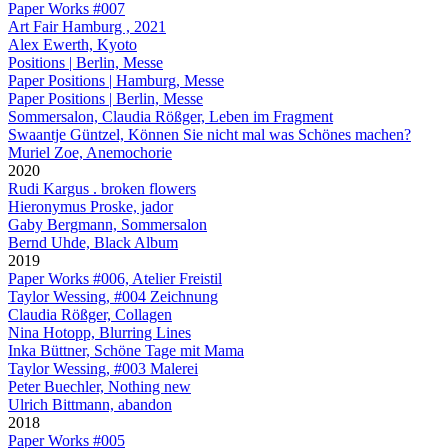
Paper Works #007
Art Fair Hamburg , 2021
Alex Ewerth, Kyoto
Positions | Berlin, Messe
Paper Positions | Hamburg, Messe
Paper Positions | Berlin, Messe
Sommersalon, Claudia Rößger, Leben im Fragment
Swaantje Güntzel, Können Sie nicht mal was Schönes machen?
Muriel Zoe, Anemochorie
2020
Rudi Kargus . broken flowers
Hieronymus Proske, jador
Gaby Bergmann, Sommersalon
Bernd Uhde, Black Album
2019
Paper Works #006, Atelier Freistil
Taylor Wessing, #004 Zeichnung
Claudia Rößger, Collagen
Nina Hotopp, Blurring Lines
Inka Büttner, Schöne Tage mit Mama
Taylor Wessing, #003 Malerei
Peter Buechler, Nothing new
Ulrich Bittmann, abandon
2018
Paper Works #005