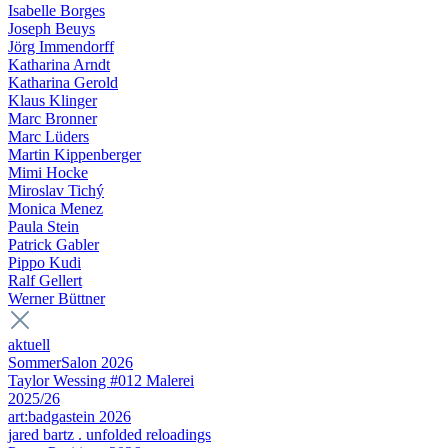
Isabelle Borges
Joseph Beuys
Jörg Immendorff
Katharina Arndt
Katharina Gerold
Klaus Klinger
Marc Bronner
Marc Lüders
Martin Kippenberger
Mimi Hocke
Miroslav Tichý
Monica Menez
Paula Stein
Patrick Gabler
Pippo Kudi
Ralf Gellert
Werner Büttner
aktuell
SommerSalon 2026
Taylor Wessing #012 Malerei
2025/26
art:badgastein 2026
jared bartz . unfolded reloadings