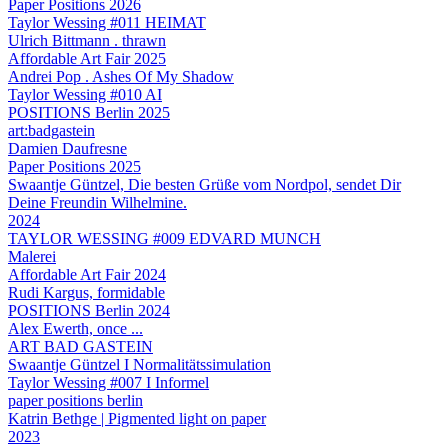
Paper Positions 2026
Taylor Wessing #011 HEIMAT
Ulrich Bittmann . thrawn
Affordable Art Fair 2025
Andrei Pop . Ashes Of My Shadow
Taylor Wessing #010 AI
POSITIONS Berlin 2025
art:badgastein
Damien Daufresne
Paper Positions 2025
Swaantje Güntzel, Die besten Grüße vom Nordpol, sendet Dir
Deine Freundin Wilhelmine.
2024
TAYLOR WESSING #009 EDVARD MUNCH
Malerei
Affordable Art Fair 2024
Rudi Kargus, formidable
POSITIONS Berlin 2024
Alex Ewerth, once ...
ART BAD GASTEIN
Swaantje Güntzel I Normalitätssimulation
Taylor Wessing #007 I Informel
paper positions berlin
Katrin Bethge | Pigmented light on paper
2023