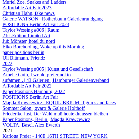
Muriel Zoe, Snakes and Ladders
Affordable Art Fair 2023
Christian Hahn, fake news
Galerie WATSON | Rotherbaum Galerienrundgang
POSITIONS Berlin Art Fair 2023
Taylor Wessing #006 | Raum
21st-Edition Limited Art
Jub Mönster, hotel du nord
Eiko Borcherding, Woke up this Morning
paper positions berlin
Uli Bittmann, Friendz
2022
Taylor Wessing #005 | Kunst und Gesellschaft
Amelie Guth, I would prefer not to
aufatmen . | 43 Galerien | Hamburger Galerienverband
Affordable Art Fair 2022
Paper Positions Hamburg, 2022
POSITIONS Berlin Art Fair
Magda Krawcewicz . EQUILIBRIUM . figures and faces
Sommer Salon | qvartr & Galerie Holthoff
Friederike Just, Der Wald muß heute draussen bleiben
Paper Positions, Berlin | Magda Krawcewicz
VOLTA, Basel, Alex Ewerth
2021
Karlotta Freier - 140E 16TH STREET, NEW YORK