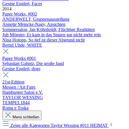
Gesine Englert, Faces
2014
Paper Works, #002
ANDERWELT, Gruppenausstellung
Annette Meincke-Nagy, Ansichten
Sommersalon, Jan Köhnholdt, Flüchtige Realitäten
Jub Mönster, Er kam in das Stauen gar nicht mehr rein
Nina Hotopp, So tief ist dieser Abgrund nicht
Bernd Uhde, WHITE
Paper Works #001
Sebastian Gahntz, Die große Jagd
Gesine Englert, dogs
21st-Edition
Messen / Art Fairs
Hamburger Salon e.V.
TAYLOR WESSING
TEMPEL1844
Roma e Toska
Menü schließen
Zeige alle Kategorien
Taylor Wessing #011 HEIMAT