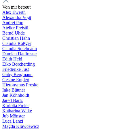
Von mir betreut
Alex Ewerth
Alexandra Vogt
Andrei Pop
Atelier Freistil
Bernd Uhde
Christian Hahn
Claudia Rößger
Claudia Spielmann
Damien Daufresne
Edith Held
Eiko Borcherding
Friederike Just
Gaby Bergmann
Gesine Englert
Hieronymus Proske
Inka Büttner
Jan Köhnholdt
Jared Bartz
Karlotta Freier
Katharina Wilke
Jub Mönster
Luca Lanzi
Magda Krawcewicz