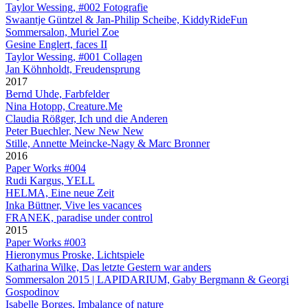
Taylor Wessing, #002 Fotografie
Swaantje Güntzel & Jan-Philip Scheibe, KiddyRideFun
Sommersalon, Muriel Zoe
Gesine Englert, faces II
Taylor Wessing, #001 Collagen
Jan Köhnholdt, Freudensprung
2017
Bernd Uhde, Farbfelder
Nina Hotopp, Creature.Me
Claudia Rößger, Ich und die Anderen
Peter Buechler, New New New
Stille, Annette Meincke-Nagy & Marc Bronner
2016
Paper Works #004
Rudi Kargus, YELL
HELMA, Eine neue Zeit
Inka Büttner, Vive les vacances
FRANEK, paradise under control
2015
Paper Works #003
Hieronymus Proske, Lichtspiele
Katharina Wilke, Das letzte Gestern war anders
Sommersalon 2015 | LAPIDARIUM, Gaby Bergmann & Georgi
Gospodinov
Isabelle Borges, Imbalance of nature