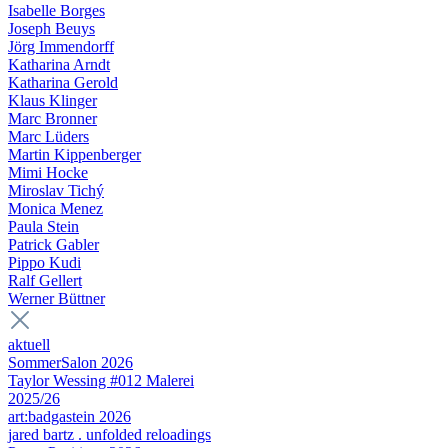
Isabelle Borges
Joseph Beuys
Jörg Immendorff
Katharina Arndt
Katharina Gerold
Klaus Klinger
Marc Bronner
Marc Lüders
Martin Kippenberger
Mimi Hocke
Miroslav Tichý
Monica Menez
Paula Stein
Patrick Gabler
Pippo Kudi
Ralf Gellert
Werner Büttner
aktuell
SommerSalon 2026
Taylor Wessing #012 Malerei
2025/26
art:badgastein 2026
jared bartz . unfolded reloadings