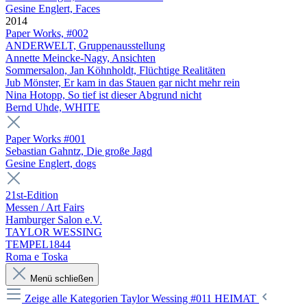
Gesine Englert, Faces
2014
Paper Works, #002
ANDERWELT, Gruppenausstellung
Annette Meincke-Nagy, Ansichten
Sommersalon, Jan Köhnholdt, Flüchtige Realitäten
Jub Mönster, Er kam in das Stauen gar nicht mehr rein
Nina Hotopp, So tief ist dieser Abgrund nicht
Bernd Uhde, WHITE
Paper Works #001
Sebastian Gahntz, Die große Jagd
Gesine Englert, dogs
21st-Edition
Messen / Art Fairs
Hamburger Salon e.V.
TAYLOR WESSING
TEMPEL1844
Roma e Toska
Menü schließen
Zeige alle Kategorien
Taylor Wessing #011 HEIMAT