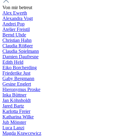
Von mir betreut
Alex Ewerth
Alexandra Vogt
Andrei Pop
Atelier Freistil
Bernd Uhde
Christian Hahn
Claudia Rößger
Claudia Spielmann
Damien Daufresne
Edith Held
Eiko Borcherding
Friederike Just
Gaby Bergmann
Gesine Englert
Hieronymus Proske
Inka Büttner
Jan Köhnholdt
Jared Bartz
Karlotta Freier
Katharina Wilke
Jub Mönster
Luca Lanzi
Magda Krawcewicz