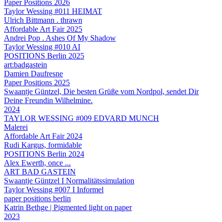
Paper Positions 2026
Taylor Wessing #011 HEIMAT
Ulrich Bittmann . thrawn
Affordable Art Fair 2025
Andrei Pop . Ashes Of My Shadow
Taylor Wessing #010 AI
POSITIONS Berlin 2025
art:badgastein
Damien Daufresne
Paper Positions 2025
Swaantje Güntzel, Die besten Grüße vom Nordpol, sendet Dir
Deine Freundin Wilhelmine.
2024
TAYLOR WESSING #009 EDVARD MUNCH
Malerei
Affordable Art Fair 2024
Rudi Kargus, formidable
POSITIONS Berlin 2024
Alex Ewerth, once ...
ART BAD GASTEIN
Swaantje Güntzel I Normalitätssimulation
Taylor Wessing #007 I Informel
paper positions berlin
Katrin Bethge | Pigmented light on paper
2023