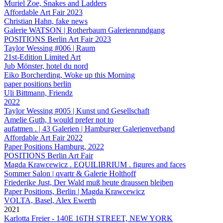
Muriel Zoe, Snakes and Ladders
Affordable Art Fair 2023
Christian Hahn, fake news
Galerie WATSON | Rotherbaum Galerienrundgang
POSITIONS Berlin Art Fair 2023
Taylor Wessing #006 | Raum
21st-Edition Limited Art
Jub Mönster, hotel du nord
Eiko Borcherding, Woke up this Morning
paper positions berlin
Uli Bittmann, Friendz
2022
Taylor Wessing #005 | Kunst und Gesellschaft
Amelie Guth, I would prefer not to
aufatmen . | 43 Galerien | Hamburger Galerienverband
Affordable Art Fair 2022
Paper Positions Hamburg, 2022
POSITIONS Berlin Art Fair
Magda Krawcewicz . EQUILIBRIUM . figures and faces
Sommer Salon | qvartr & Galerie Holthoff
Friederike Just, Der Wald muß heute draussen bleiben
Paper Positions, Berlin | Magda Krawcewicz
VOLTA, Basel, Alex Ewerth
2021
Karlotta Freier - 140E 16TH STREET, NEW YORK