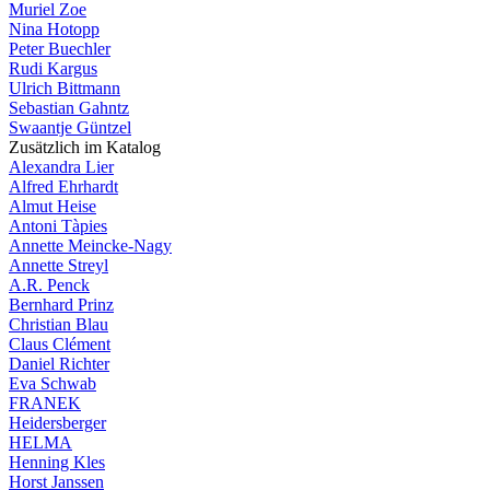
Muriel Zoe
Nina Hotopp
Peter Buechler
Rudi Kargus
Ulrich Bittmann
Sebastian Gahntz
Swaantje Güntzel
Zusätzlich im Katalog
Alexandra Lier
Alfred Ehrhardt
Almut Heise
Antoni Tàpies
Annette Meincke-Nagy
Annette Streyl
A.R. Penck
Bernhard Prinz
Christian Blau
Claus Clément
Daniel Richter
Eva Schwab
FRANEK
Heidersberger
HELMA
Henning Kles
Horst Janssen