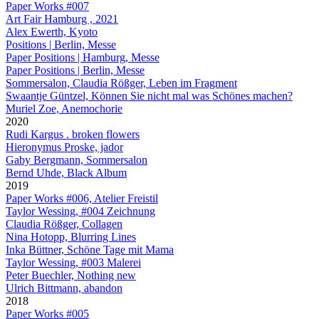
Paper Works #007
Art Fair Hamburg , 2021
Alex Ewerth, Kyoto
Positions | Berlin, Messe
Paper Positions | Hamburg, Messe
Paper Positions | Berlin, Messe
Sommersalon, Claudia Rößger, Leben im Fragment
Swaantje Güntzel, Können Sie nicht mal was Schönes machen?
Muriel Zoe, Anemochorie
2020
Rudi Kargus . broken flowers
Hieronymus Proske, jador
Gaby Bergmann, Sommersalon
Bernd Uhde, Black Album
2019
Paper Works #006, Atelier Freistil
Taylor Wessing, #004 Zeichnung
Claudia Rößger, Collagen
Nina Hotopp, Blurring Lines
Inka Büttner, Schöne Tage mit Mama
Taylor Wessing, #003 Malerei
Peter Buechler, Nothing new
Ulrich Bittmann, abandon
2018
Paper Works #005