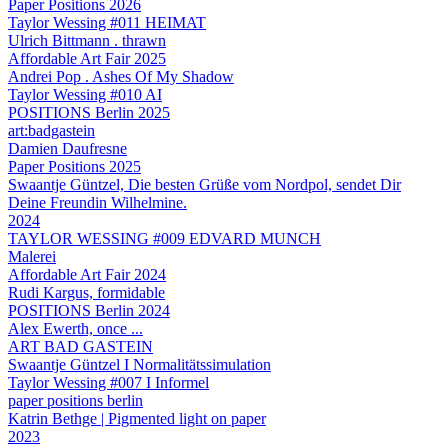
Paper Positions 2026
Taylor Wessing #011 HEIMAT
Ulrich Bittmann . thrawn
Affordable Art Fair 2025
Andrei Pop . Ashes Of My Shadow
Taylor Wessing #010 AI
POSITIONS Berlin 2025
art:badgastein
Damien Daufresne
Paper Positions 2025
Swaantje Güntzel, Die besten Grüße vom Nordpol, sendet Dir
Deine Freundin Wilhelmine.
2024
TAYLOR WESSING #009 EDVARD MUNCH
Malerei
Affordable Art Fair 2024
Rudi Kargus, formidable
POSITIONS Berlin 2024
Alex Ewerth, once ...
ART BAD GASTEIN
Swaantje Güntzel I Normalitätssimulation
Taylor Wessing #007 I Informel
paper positions berlin
Katrin Bethge | Pigmented light on paper
2023