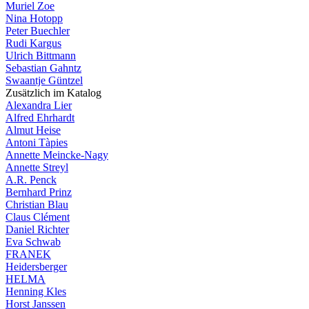
Muriel Zoe
Nina Hotopp
Peter Buechler
Rudi Kargus
Ulrich Bittmann
Sebastian Gahntz
Swaantje Güntzel
Zusätzlich im Katalog
Alexandra Lier
Alfred Ehrhardt
Almut Heise
Antoni Tàpies
Annette Meincke-Nagy
Annette Streyl
A.R. Penck
Bernhard Prinz
Christian Blau
Claus Clément
Daniel Richter
Eva Schwab
FRANEK
Heidersberger
HELMA
Henning Kles
Horst Janssen