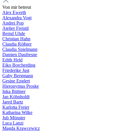
Von mir betreut
Alex Ewerth
Alexandra Vogt
Andrei Pop
Atelier Freistil
Bernd Uhde
Christian Hahn
Claudia Rößger
Claudia Spielmann
Damien Daufresne
Edith Held
Eiko Borcherding
Friederike Just
Gaby Bergmann
Gesine Englert
Hieronymus Proske
Inka Büttner
Jan Köhnholdt
Jared Bartz
Karlotta Freier
Katharina Wilke
Jub Mönster
Luca Lanzi
Magda Krawcewicz