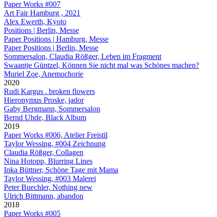
Paper Works #007
Art Fair Hamburg , 2021
Alex Ewerth, Kyoto
Positions | Berlin, Messe
Paper Positions | Hamburg, Messe
Paper Positions | Berlin, Messe
Sommersalon, Claudia Rößger, Leben im Fragment
Swaantje Güntzel, Können Sie nicht mal was Schönes machen?
Muriel Zoe, Anemochorie
2020
Rudi Kargus . broken flowers
Hieronymus Proske, jador
Gaby Bergmann, Sommersalon
Bernd Uhde, Black Album
2019
Paper Works #006, Atelier Freistil
Taylor Wessing, #004 Zeichnung
Claudia Rößger, Collagen
Nina Hotopp, Blurring Lines
Inka Büttner, Schöne Tage mit Mama
Taylor Wessing, #003 Malerei
Peter Buechler, Nothing new
Ulrich Bittmann, abandon
2018
Paper Works #005