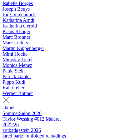
Isabelle Borges
Joseph Beuys
Jörg Immendorff
Katharina Arndt
Katharina Gerold
Klaus Klinger
Marc Bronner
Marc Lüders
Martin Kippenberger
Mimi Hocke
Miroslav Tichý
Monica Menez
Paula Stein
Patrick Gabler
Pippo Kudi
Ralf Gellert
Werner Büttner
aktuell
SommerSalon 2026
Taylor Wessing #012 Malerei
2025/26
art:badgastein 2026
jared bartz . unfolded reloadings