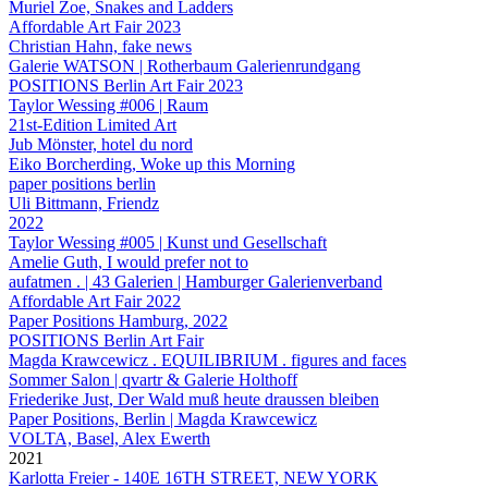
Muriel Zoe, Snakes and Ladders
Affordable Art Fair 2023
Christian Hahn, fake news
Galerie WATSON | Rotherbaum Galerienrundgang
POSITIONS Berlin Art Fair 2023
Taylor Wessing #006 | Raum
21st-Edition Limited Art
Jub Mönster, hotel du nord
Eiko Borcherding, Woke up this Morning
paper positions berlin
Uli Bittmann, Friendz
2022
Taylor Wessing #005 | Kunst und Gesellschaft
Amelie Guth, I would prefer not to
aufatmen . | 43 Galerien | Hamburger Galerienverband
Affordable Art Fair 2022
Paper Positions Hamburg, 2022
POSITIONS Berlin Art Fair
Magda Krawcewicz . EQUILIBRIUM . figures and faces
Sommer Salon | qvartr & Galerie Holthoff
Friederike Just, Der Wald muß heute draussen bleiben
Paper Positions, Berlin | Magda Krawcewicz
VOLTA, Basel, Alex Ewerth
2021
Karlotta Freier - 140E 16TH STREET, NEW YORK