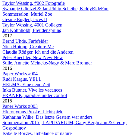
Taylor Wessing, #002 Fotografie
Swaantje Güntzel & Jan-Philip Scheibe, KiddyRideFun
Sommersalon, Muriel Zoe
Gesine Englert, faces II
Taylor Wessing, #001 Collagen
Jan Köhnholdt, Freudensprung
2017
Bernd Uhde, Farbfelder
Nina Hotopp, Creature.Me
Claudia Rößger, Ich und die Anderen
Peter Buechler, New New New
Stille, Annette Meincke-Nagy & Marc Bronner
2016
Paper Works #004
Rudi Kargus, YELL
HELMA, Eine neue Zeit
Inka Büttner, Vive les vacances
FRANEK, paradise under control
2015
Paper Works #003
Hieronymus Proske, Lichtspiele
Katharina Wilke, Das letzte Gestern war anders
Sommersalon 2015 | LAPIDARIUM, Gaby Bergmann & Georgi
Gospodinov
Isabelle Borges, Imbalance of nature