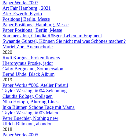
Paper Works #007
Art Fair Hamburg , 2021
Alex Ewerth, Kyoto
Positions | Berlin, Messe
Paper Positions | Hamburg, Messe
Paper Positions | Berlin, Messe
Sommersalon, Claudia Rößger, Leben im Fragment
Swaantje Güntzel, Können Sie nicht mal was Schönes machen?
Muriel Zoe, Anemochorie
2020
Rudi Kargus . broken flowers
Hieronymus Proske, jador
Gaby Bergmann, Sommersalon
Bernd Uhde, Black Album
2019
Paper Works #006, Atelier Freistil
Taylor Wessing, #004 Zeichnung
Claudia Rößger, Collagen
Nina Hotopp, Blurring Lines
Inka Büttner, Schöne Tage mit Mama
Taylor Wessing, #003 Malerei
Peter Buechler, Nothing new
Ulrich Bittmann, abandon
2018
Paper Works #005