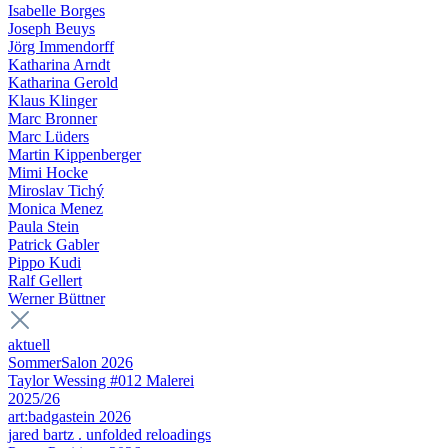
Isabelle Borges
Joseph Beuys
Jörg Immendorff
Katharina Arndt
Katharina Gerold
Klaus Klinger
Marc Bronner
Marc Lüders
Martin Kippenberger
Mimi Hocke
Miroslav Tichý
Monica Menez
Paula Stein
Patrick Gabler
Pippo Kudi
Ralf Gellert
Werner Büttner
aktuell
SommerSalon 2026
Taylor Wessing #012 Malerei
2025/26
art:badgastein 2026
jared bartz . unfolded reloadings