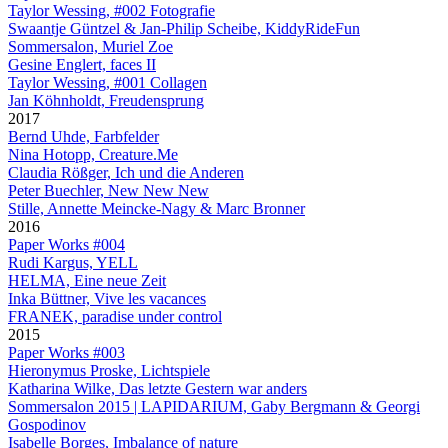
Taylor Wessing, #002 Fotografie
Swaantje Güntzel & Jan-Philip Scheibe, KiddyRideFun
Sommersalon, Muriel Zoe
Gesine Englert, faces II
Taylor Wessing, #001 Collagen
Jan Köhnholdt, Freudensprung
2017
Bernd Uhde, Farbfelder
Nina Hotopp, Creature.Me
Claudia Rößger, Ich und die Anderen
Peter Buechler, New New New
Stille, Annette Meincke-Nagy & Marc Bronner
2016
Paper Works #004
Rudi Kargus, YELL
HELMA, Eine neue Zeit
Inka Büttner, Vive les vacances
FRANEK, paradise under control
2015
Paper Works #003
Hieronymus Proske, Lichtspiele
Katharina Wilke, Das letzte Gestern war anders
Sommersalon 2015 | LAPIDARIUM, Gaby Bergmann & Georgi
Gospodinov
Isabelle Borges, Imbalance of nature