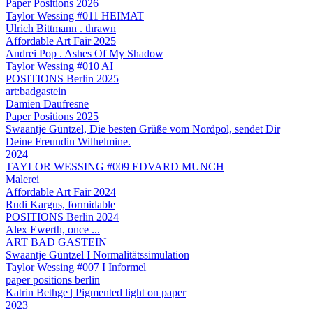
Paper Positions 2026
Taylor Wessing #011 HEIMAT
Ulrich Bittmann . thrawn
Affordable Art Fair 2025
Andrei Pop . Ashes Of My Shadow
Taylor Wessing #010 AI
POSITIONS Berlin 2025
art:badgastein
Damien Daufresne
Paper Positions 2025
Swaantje Güntzel, Die besten Grüße vom Nordpol, sendet Dir
Deine Freundin Wilhelmine.
2024
TAYLOR WESSING #009 EDVARD MUNCH
Malerei
Affordable Art Fair 2024
Rudi Kargus, formidable
POSITIONS Berlin 2024
Alex Ewerth, once ...
ART BAD GASTEIN
Swaantje Güntzel I Normalitätssimulation
Taylor Wessing #007 I Informel
paper positions berlin
Katrin Bethge | Pigmented light on paper
2023