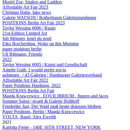
Muriel Zoe, Snakes and Ladders
Affordable Art Fair 2023
Christian Hahn, fake news
Galerie WATSON | Rotherbaum Galerienrundgang
POSITIONS Berlin Art Fair 2023
Taylor Wessing #006 | Raum
21st-Edition Limited Art
Jub Mönster, hotel du nord
Eiko Borcherding, Woke up this Morning
paper positions berlin
Uli Bittmann, Friendz
2022
Taylor Wessing #005 | Kunst und Gesellschaft
Amelie Guth, I would prefer not to
aufatmen . | 43 Galerien | Hamburger Galerienverband
Affordable Art Fair 2022
Paper Positions Hamburg, 2022
POSITIONS Berlin Art Fair
Magda Krawcewicz . EQUILIBRIUM . figures and faces
Sommer Salon | qvartr & Galerie Holthoff
Friederike Just, Der Wald muß heute draussen bleiben
Paper Positions, Berlin | Magda Krawcewicz
VOLTA, Basel, Alex Ewerth
2021
Karlotta Freier - 140E 16TH STREET, NEW YORK