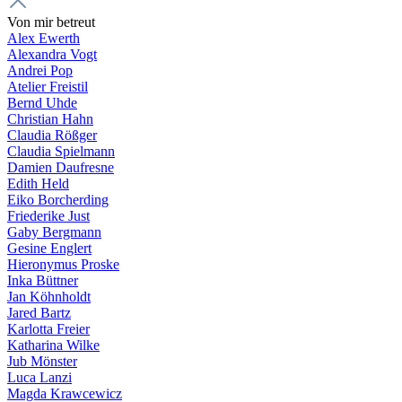
Von mir betreut
Alex Ewerth
Alexandra Vogt
Andrei Pop
Atelier Freistil
Bernd Uhde
Christian Hahn
Claudia Rößger
Claudia Spielmann
Damien Daufresne
Edith Held
Eiko Borcherding
Friederike Just
Gaby Bergmann
Gesine Englert
Hieronymus Proske
Inka Büttner
Jan Köhnholdt
Jared Bartz
Karlotta Freier
Katharina Wilke
Jub Mönster
Luca Lanzi
Magda Krawcewicz