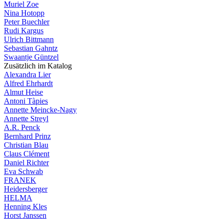
Muriel Zoe
Nina Hotopp
Peter Buechler
Rudi Kargus
Ulrich Bittmann
Sebastian Gahntz
Swaantje Güntzel
Zusätzlich im Katalog
Alexandra Lier
Alfred Ehrhardt
Almut Heise
Antoni Tàpies
Annette Meincke-Nagy
Annette Streyl
A.R. Penck
Bernhard Prinz
Christian Blau
Claus Clément
Daniel Richter
Eva Schwab
FRANEK
Heidersberger
HELMA
Henning Kles
Horst Janssen