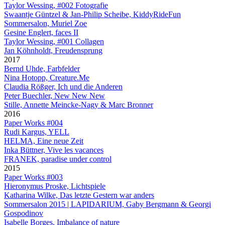
Taylor Wessing, #002 Fotografie
Swaantje Güntzel & Jan-Philip Scheibe, KiddyRideFun
Sommersalon, Muriel Zoe
Gesine Englert, faces II
Taylor Wessing, #001 Collagen
Jan Köhnholdt, Freudensprung
2017
Bernd Uhde, Farbfelder
Nina Hotopp, Creature.Me
Claudia Rößger, Ich und die Anderen
Peter Buechler, New New New
Stille, Annette Meincke-Nagy & Marc Bronner
2016
Paper Works #004
Rudi Kargus, YELL
HELMA, Eine neue Zeit
Inka Büttner, Vive les vacances
FRANEK, paradise under control
2015
Paper Works #003
Hieronymus Proske, Lichtspiele
Katharina Wilke, Das letzte Gestern war anders
Sommersalon 2015 | LAPIDARIUM, Gaby Bergmann & Georgi
Gospodinov
Isabelle Borges, Imbalance of nature