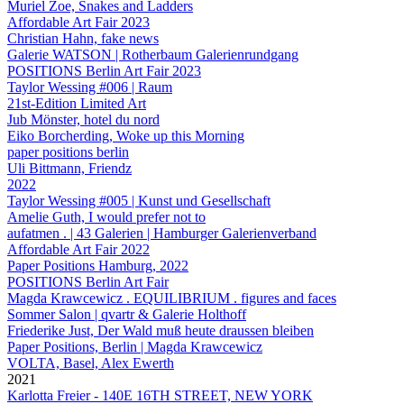
Muriel Zoe, Snakes and Ladders
Affordable Art Fair 2023
Christian Hahn, fake news
Galerie WATSON | Rotherbaum Galerienrundgang
POSITIONS Berlin Art Fair 2023
Taylor Wessing #006 | Raum
21st-Edition Limited Art
Jub Mönster, hotel du nord
Eiko Borcherding, Woke up this Morning
paper positions berlin
Uli Bittmann, Friendz
2022
Taylor Wessing #005 | Kunst und Gesellschaft
Amelie Guth, I would prefer not to
aufatmen . | 43 Galerien | Hamburger Galerienverband
Affordable Art Fair 2022
Paper Positions Hamburg, 2022
POSITIONS Berlin Art Fair
Magda Krawcewicz . EQUILIBRIUM . figures and faces
Sommer Salon | qvartr & Galerie Holthoff
Friederike Just, Der Wald muß heute draussen bleiben
Paper Positions, Berlin | Magda Krawcewicz
VOLTA, Basel, Alex Ewerth
2021
Karlotta Freier - 140E 16TH STREET, NEW YORK