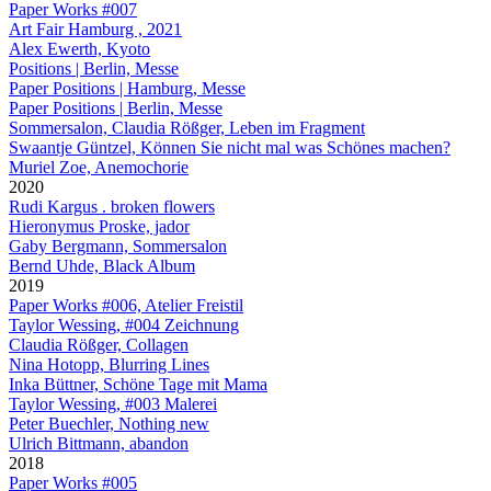
Paper Works #007
Art Fair Hamburg , 2021
Alex Ewerth, Kyoto
Positions | Berlin, Messe
Paper Positions | Hamburg, Messe
Paper Positions | Berlin, Messe
Sommersalon, Claudia Rößger, Leben im Fragment
Swaantje Güntzel, Können Sie nicht mal was Schönes machen?
Muriel Zoe, Anemochorie
2020
Rudi Kargus . broken flowers
Hieronymus Proske, jador
Gaby Bergmann, Sommersalon
Bernd Uhde, Black Album
2019
Paper Works #006, Atelier Freistil
Taylor Wessing, #004 Zeichnung
Claudia Rößger, Collagen
Nina Hotopp, Blurring Lines
Inka Büttner, Schöne Tage mit Mama
Taylor Wessing, #003 Malerei
Peter Buechler, Nothing new
Ulrich Bittmann, abandon
2018
Paper Works #005