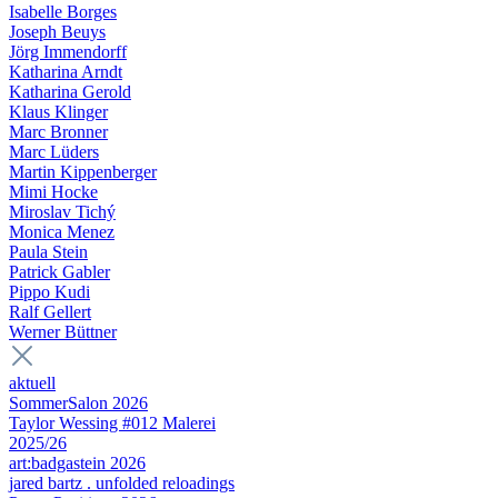
Isabelle Borges
Joseph Beuys
Jörg Immendorff
Katharina Arndt
Katharina Gerold
Klaus Klinger
Marc Bronner
Marc Lüders
Martin Kippenberger
Mimi Hocke
Miroslav Tichý
Monica Menez
Paula Stein
Patrick Gabler
Pippo Kudi
Ralf Gellert
Werner Büttner
aktuell
SommerSalon 2026
Taylor Wessing #012 Malerei
2025/26
art:badgastein 2026
jared bartz . unfolded reloadings