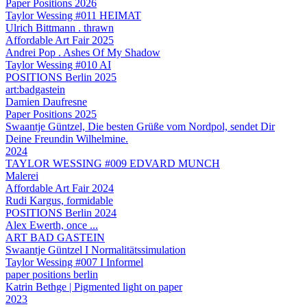
Paper Positions 2026
Taylor Wessing #011 HEIMAT
Ulrich Bittmann . thrawn
Affordable Art Fair 2025
Andrei Pop . Ashes Of My Shadow
Taylor Wessing #010 AI
POSITIONS Berlin 2025
art:badgastein
Damien Daufresne
Paper Positions 2025
Swaantje Güntzel, Die besten Grüße vom Nordpol, sendet Dir
Deine Freundin Wilhelmine.
2024
TAYLOR WESSING #009 EDVARD MUNCH
Malerei
Affordable Art Fair 2024
Rudi Kargus, formidable
POSITIONS Berlin 2024
Alex Ewerth, once ...
ART BAD GASTEIN
Swaantje Güntzel I Normalitätssimulation
Taylor Wessing #007 I Informel
paper positions berlin
Katrin Bethge | Pigmented light on paper
2023