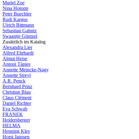
Muriel Zoe
Nina Hotopp
Peter Buechler
Rudi Kargus
Ulrich Bittmann
Sebastian Gahntz
Swaantje Güntzel
Zusätzlich im Katalog
Alexandra Lier
Alfred Ehrhardt
Almut Heise
Antoni Tàpies
Annette Meincke-Nagy
Annette Streyl
A.R. Penck
Bernhard Prinz
Christian Blau
Claus Clément
Daniel Richter
Eva Schwab
FRANEK
Heidersberger
HELMA
Henning Kles
Horst Janssen