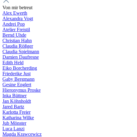
Von mir betreut
Alex Ewerth
Alexandra Vogt
Andrei Pop
Atelier Freistil
Bernd Uhde
Christian Hahn
Claudia Rößger
Claudia Spielmann
Damien Daufresne
Edith Held
Eiko Borcherding
Friederike Just
Gaby Bergmann
Gesine Englert
Hieronymus Proske
Inka Büttner
Jan Köhnholdt
Jared Bartz
Karlotta Freier
Katharina Wilke
Jub Mönster
Luca Lanzi
Magda Krawcewicz