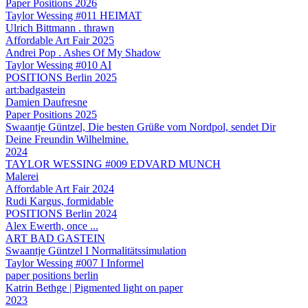
Paper Positions 2026
Taylor Wessing #011 HEIMAT
Ulrich Bittmann . thrawn
Affordable Art Fair 2025
Andrei Pop . Ashes Of My Shadow
Taylor Wessing #010 AI
POSITIONS Berlin 2025
art:badgastein
Damien Daufresne
Paper Positions 2025
Swaantje Güntzel, Die besten Grüße vom Nordpol, sendet Dir
Deine Freundin Wilhelmine.
2024
TAYLOR WESSING #009 EDVARD MUNCH
Malerei
Affordable Art Fair 2024
Rudi Kargus, formidable
POSITIONS Berlin 2024
Alex Ewerth, once ...
ART BAD GASTEIN
Swaantje Güntzel I Normalitätssimulation
Taylor Wessing #007 I Informel
paper positions berlin
Katrin Bethge | Pigmented light on paper
2023