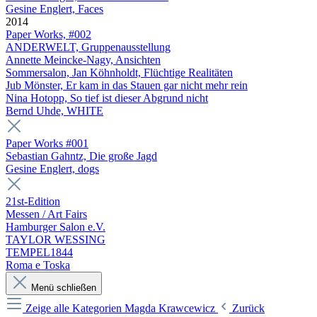
Gesine Englert, Faces
2014
Paper Works, #002
ANDERWELT, Gruppenausstellung
Annette Meincke-Nagy, Ansichten
Sommersalon, Jan Köhnholdt, Flüchtige Realitäten
Jub Mönster, Er kam in das Stauen gar nicht mehr rein
Nina Hotopp, So tief ist dieser Abgrund nicht
Bernd Uhde, WHITE
Paper Works #001
Sebastian Gahntz, Die große Jagd
Gesine Englert, dogs
21st-Edition
Messen / Art Fairs
Hamburger Salon e.V.
TAYLOR WESSING
TEMPEL1844
Roma e Toska
Menü schließen
Zeige alle Kategorien
Magda Krawcewicz
Zurück