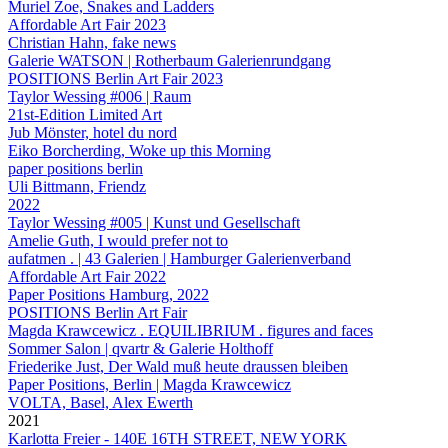
Muriel Zoe, Snakes and Ladders
Affordable Art Fair 2023
Christian Hahn, fake news
Galerie WATSON | Rotherbaum Galerienrundgang
POSITIONS Berlin Art Fair 2023
Taylor Wessing #006 | Raum
21st-Edition Limited Art
Jub Mönster, hotel du nord
Eiko Borcherding, Woke up this Morning
paper positions berlin
Uli Bittmann, Friendz
2022
Taylor Wessing #005 | Kunst und Gesellschaft
Amelie Guth, I would prefer not to
aufatmen . | 43 Galerien | Hamburger Galerienverband
Affordable Art Fair 2022
Paper Positions Hamburg, 2022
POSITIONS Berlin Art Fair
Magda Krawcewicz . EQUILIBRIUM . figures and faces
Sommer Salon | qvartr & Galerie Holthoff
Friederike Just, Der Wald muß heute draussen bleiben
Paper Positions, Berlin | Magda Krawcewicz
VOLTA, Basel, Alex Ewerth
2021
Karlotta Freier - 140E 16TH STREET, NEW YORK