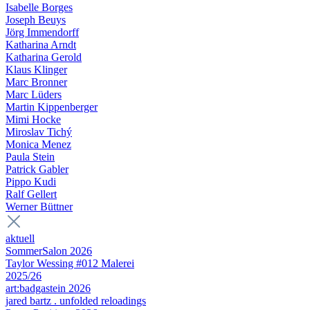
Isabelle Borges
Joseph Beuys
Jörg Immendorff
Katharina Arndt
Katharina Gerold
Klaus Klinger
Marc Bronner
Marc Lüders
Martin Kippenberger
Mimi Hocke
Miroslav Tichý
Monica Menez
Paula Stein
Patrick Gabler
Pippo Kudi
Ralf Gellert
Werner Büttner
aktuell
SommerSalon 2026
Taylor Wessing #012 Malerei
2025/26
art:badgastein 2026
jared bartz . unfolded reloadings