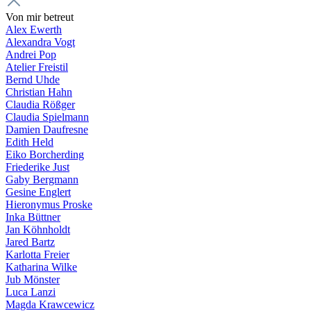
Von mir betreut
Alex Ewerth
Alexandra Vogt
Andrei Pop
Atelier Freistil
Bernd Uhde
Christian Hahn
Claudia Rößger
Claudia Spielmann
Damien Daufresne
Edith Held
Eiko Borcherding
Friederike Just
Gaby Bergmann
Gesine Englert
Hieronymus Proske
Inka Büttner
Jan Köhnholdt
Jared Bartz
Karlotta Freier
Katharina Wilke
Jub Mönster
Luca Lanzi
Magda Krawcewicz