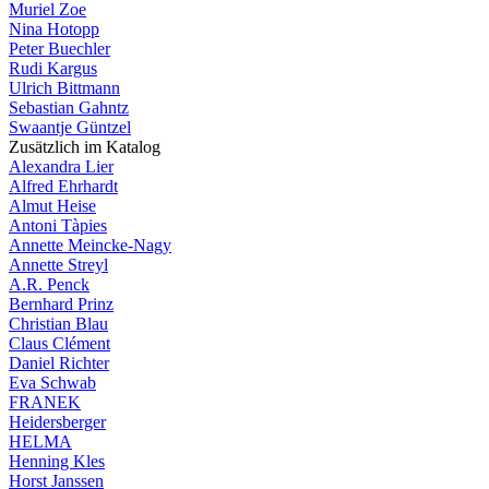
Muriel Zoe
Nina Hotopp
Peter Buechler
Rudi Kargus
Ulrich Bittmann
Sebastian Gahntz
Swaantje Güntzel
Zusätzlich im Katalog
Alexandra Lier
Alfred Ehrhardt
Almut Heise
Antoni Tàpies
Annette Meincke-Nagy
Annette Streyl
A.R. Penck
Bernhard Prinz
Christian Blau
Claus Clément
Daniel Richter
Eva Schwab
FRANEK
Heidersberger
HELMA
Henning Kles
Horst Janssen