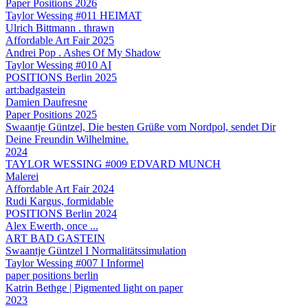
Paper Positions 2026
Taylor Wessing #011 HEIMAT
Ulrich Bittmann . thrawn
Affordable Art Fair 2025
Andrei Pop . Ashes Of My Shadow
Taylor Wessing #010 AI
POSITIONS Berlin 2025
art:badgastein
Damien Daufresne
Paper Positions 2025
Swaantje Güntzel, Die besten Grüße vom Nordpol, sendet Dir
Deine Freundin Wilhelmine.
2024
TAYLOR WESSING #009 EDVARD MUNCH
Malerei
Affordable Art Fair 2024
Rudi Kargus, formidable
POSITIONS Berlin 2024
Alex Ewerth, once ...
ART BAD GASTEIN
Swaantje Güntzel I Normalitätssimulation
Taylor Wessing #007 I Informel
paper positions berlin
Katrin Bethge | Pigmented light on paper
2023