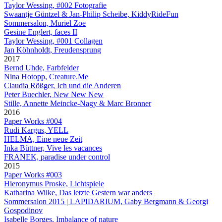
Taylor Wessing, #002 Fotografie
Swaantje Güntzel & Jan-Philip Scheibe, KiddyRideFun
Sommersalon, Muriel Zoe
Gesine Englert, faces II
Taylor Wessing, #001 Collagen
Jan Köhnholdt, Freudensprung
2017
Bernd Uhde, Farbfelder
Nina Hotopp, Creature.Me
Claudia Rößger, Ich und die Anderen
Peter Buechler, New New New
Stille, Annette Meincke-Nagy & Marc Bronner
2016
Paper Works #004
Rudi Kargus, YELL
HELMA, Eine neue Zeit
Inka Büttner, Vive les vacances
FRANEK, paradise under control
2015
Paper Works #003
Hieronymus Proske, Lichtspiele
Katharina Wilke, Das letzte Gestern war anders
Sommersalon 2015 | LAPIDARIUM, Gaby Bergmann & Georgi
Gospodinov
Isabelle Borges, Imbalance of nature