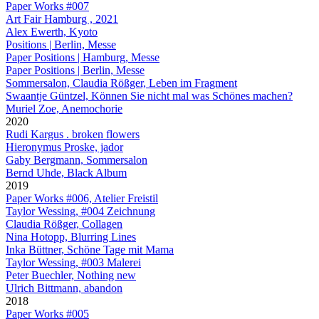
Paper Works #007
Art Fair Hamburg , 2021
Alex Ewerth, Kyoto
Positions | Berlin, Messe
Paper Positions | Hamburg, Messe
Paper Positions | Berlin, Messe
Sommersalon, Claudia Rößger, Leben im Fragment
Swaantje Güntzel, Können Sie nicht mal was Schönes machen?
Muriel Zoe, Anemochorie
2020
Rudi Kargus . broken flowers
Hieronymus Proske, jador
Gaby Bergmann, Sommersalon
Bernd Uhde, Black Album
2019
Paper Works #006, Atelier Freistil
Taylor Wessing, #004 Zeichnung
Claudia Rößger, Collagen
Nina Hotopp, Blurring Lines
Inka Büttner, Schöne Tage mit Mama
Taylor Wessing, #003 Malerei
Peter Buechler, Nothing new
Ulrich Bittmann, abandon
2018
Paper Works #005