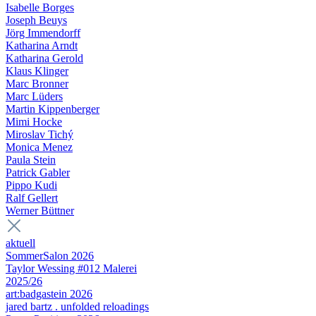
Isabelle Borges
Joseph Beuys
Jörg Immendorff
Katharina Arndt
Katharina Gerold
Klaus Klinger
Marc Bronner
Marc Lüders
Martin Kippenberger
Mimi Hocke
Miroslav Tichý
Monica Menez
Paula Stein
Patrick Gabler
Pippo Kudi
Ralf Gellert
Werner Büttner
aktuell
SommerSalon 2026
Taylor Wessing #012 Malerei
2025/26
art:badgastein 2026
jared bartz . unfolded reloadings