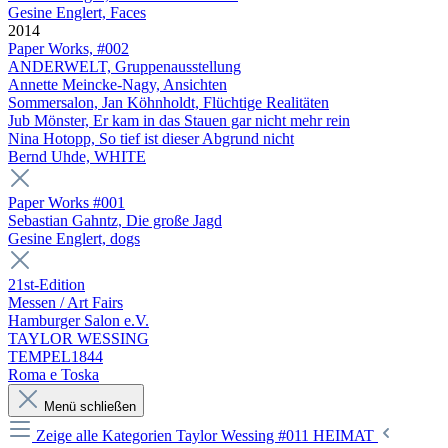
Gesine Englert, Faces
2014
Paper Works, #002
ANDERWELT, Gruppenausstellung
Annette Meincke-Nagy, Ansichten
Sommersalon, Jan Köhnholdt, Flüchtige Realitäten
Jub Mönster, Er kam in das Stauen gar nicht mehr rein
Nina Hotopp, So tief ist dieser Abgrund nicht
Bernd Uhde, WHITE
Paper Works #001
Sebastian Gahntz, Die große Jagd
Gesine Englert, dogs
21st-Edition
Messen / Art Fairs
Hamburger Salon e.V.
TAYLOR WESSING
TEMPEL1844
Roma e Toska
Menü schließen
Zeige alle Kategorien
Taylor Wessing #011 HEIMAT