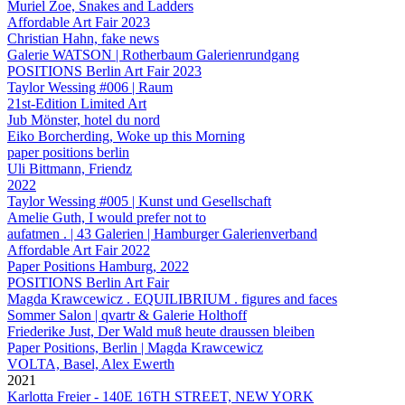
Muriel Zoe, Snakes and Ladders
Affordable Art Fair 2023
Christian Hahn, fake news
Galerie WATSON | Rotherbaum Galerienrundgang
POSITIONS Berlin Art Fair 2023
Taylor Wessing #006 | Raum
21st-Edition Limited Art
Jub Mönster, hotel du nord
Eiko Borcherding, Woke up this Morning
paper positions berlin
Uli Bittmann, Friendz
2022
Taylor Wessing #005 | Kunst und Gesellschaft
Amelie Guth, I would prefer not to
aufatmen . | 43 Galerien | Hamburger Galerienverband
Affordable Art Fair 2022
Paper Positions Hamburg, 2022
POSITIONS Berlin Art Fair
Magda Krawcewicz . EQUILIBRIUM . figures and faces
Sommer Salon | qvartr & Galerie Holthoff
Friederike Just, Der Wald muß heute draussen bleiben
Paper Positions, Berlin | Magda Krawcewicz
VOLTA, Basel, Alex Ewerth
2021
Karlotta Freier - 140E 16TH STREET, NEW YORK