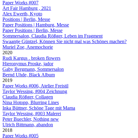
Paper Works #007
Art Fair Hamburg , 2021
Alex Ewerth, Kyoto
Positions | Berlin, Messe
Paper Positions | Hamburg, Messe
Paper Positions | Berlin, Messe
Sommersalon, Claudia Rößger, Leben im Fragment
Swaantje Güntzel, Können Sie nicht mal was Schönes machen?
Muriel Zoe, Anemochorie
2020
Rudi Kargus . broken flowers
Hieronymus Proske, jador
Gaby Bergmann, Sommersalon
Bernd Uhde, Black Album
2019
Paper Works #006, Atelier Freistil
Taylor Wessing, #004 Zeichnung
Claudia Rößger, Collagen
Nina Hotopp, Blurring Lines
Inka Büttner, Schöne Tage mit Mama
Taylor Wessing, #003 Malerei
Peter Buechler, Nothing new
Ulrich Bittmann, abandon
2018
Paper Works #005