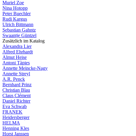
Muriel Zoe
Nina Hotopp
Peter Buechler
Rudi Kargus
Ulrich Bittmann
Sebastian Gahntz
Swaantje Güntzel
Zusätzlich im Katalog
Alexandra Lier
Alfred Ehrhardt
Almut Heise
Antoni Tàpies
Annette Meincke-Nagy
Annette Streyl
A.R. Penck
Bernhard Prinz
Christian Blau
Claus Clément
Daniel Richter
Eva Schwab
FRANEK
Heidersberger
HELMA
Henning Kles
Horst Janssen