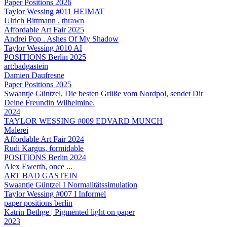
Paper Positions 2026
Taylor Wessing #011 HEIMAT
Ulrich Bittmann . thrawn
Affordable Art Fair 2025
Andrei Pop . Ashes Of My Shadow
Taylor Wessing #010 AI
POSITIONS Berlin 2025
art:badgastein
Damien Daufresne
Paper Positions 2025
Swaantje Güntzel, Die besten Grüße vom Nordpol, sendet Dir
Deine Freundin Wilhelmine.
2024
TAYLOR WESSING #009 EDVARD MUNCH
Malerei
Affordable Art Fair 2024
Rudi Kargus, formidable
POSITIONS Berlin 2024
Alex Ewerth, once ...
ART BAD GASTEIN
Swaantje Güntzel I Normalitätssimulation
Taylor Wessing #007 I Informel
paper positions berlin
Katrin Bethge | Pigmented light on paper
2023