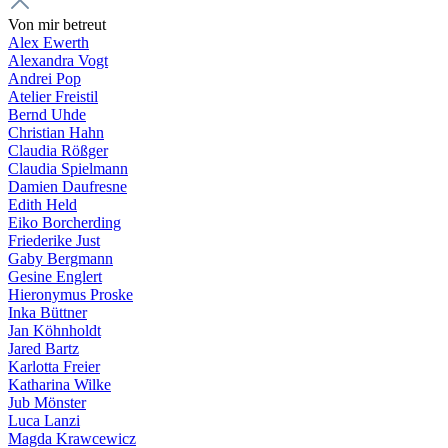
Von mir betreut
Alex Ewerth
Alexandra Vogt
Andrei Pop
Atelier Freistil
Bernd Uhde
Christian Hahn
Claudia Rößger
Claudia Spielmann
Damien Daufresne
Edith Held
Eiko Borcherding
Friederike Just
Gaby Bergmann
Gesine Englert
Hieronymus Proske
Inka Büttner
Jan Köhnholdt
Jared Bartz
Karlotta Freier
Katharina Wilke
Jub Mönster
Luca Lanzi
Magda Krawcewicz