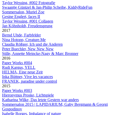
Taylor Wessing, #002 Fotografie
Swaantje Güntzel & Jan-Philip Scheibe, KiddyRideFun
Sommersalon, Muriel Zoe
Gesine Englert, faces II
Taylor Wessing, #001 Collagen
Jan Köhnholdt, Freudensprung
2017
Bernd Uhde, Farbfelder
Nina Hotopp, Creature.Me
Claudia Rößger, Ich und die Anderen
Peter Buechler, New New New
Stille, Annette Meincke-Nagy & Marc Bronner
2016
Paper Works #004
Rudi Kargus, YELL
HELMA, Eine neue Zeit
Inka Büttner, Vive les vacances
FRANEK, paradise under control
2015
Paper Works #003
Hieronymus Proske, Lichtspiele
Katharina Wilke, Das letzte Gestern war anders
Sommersalon 2015 | LAPIDARIUM, Gaby Bergmann & Georgi
Gospodinov
Isabelle Borges, Imbalance of nature