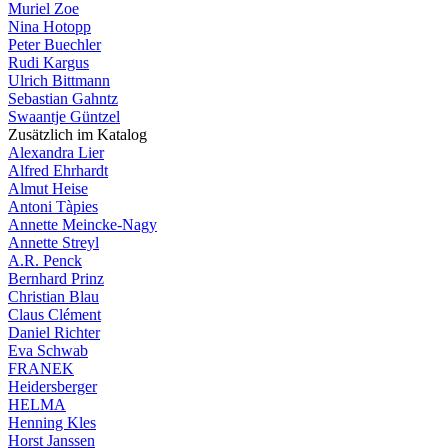
Muriel Zoe
Nina Hotopp
Peter Buechler
Rudi Kargus
Ulrich Bittmann
Sebastian Gahntz
Swaantje Güntzel
Zusätzlich im Katalog
Alexandra Lier
Alfred Ehrhardt
Almut Heise
Antoni Tàpies
Annette Meincke-Nagy
Annette Streyl
A.R. Penck
Bernhard Prinz
Christian Blau
Claus Clément
Daniel Richter
Eva Schwab
FRANEK
Heidersberger
HELMA
Henning Kles
Horst Janssen