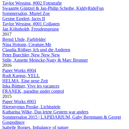
Taylor Wessing, #002 Fotografie
Swaantje Güntzel & Jan-Philip Scheibe, KiddyRideFun
Sommersalon, Muriel Zoe
Gesine Englert, faces II
Taylor Wessing, #001 Collagen
Jan Köhnholdt, Freudensprung
2017
Bernd Uhde, Farbfelder
Nina Hotopp, Creature.Me
Claudia Rößger, Ich und die Anderen
Peter Buechler, New New New
Stille, Annette Meincke-Nagy & Marc Bronner
2016
Paper Works #004
Rudi Kargus, YELL
HELMA, Eine neue Zeit
Inka Büttner, Vive les vacances
FRANEK, paradise under control
2015
Paper Works #003
Hieronymus Proske, Lichtspiele
Katharina Wilke, Das letzte Gestern war anders
Sommersalon 2015 | LAPIDARIUM, Gaby Bergmann & Georgi
Gospodinov
Isabelle Borges, Imbalance of nature