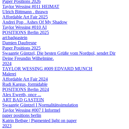
Paper Positions 2026
Taylor Wessing #011 HEIMAT
Ulrich Bittmann . thrawn
Affordable Art Fair 2025
Andrei Pop . Ashes Of My Shadow
Taylor Wessing #010 AI
POSITIONS Berlin 2025
art:badgastein
Damien Daufresne
Paper Positions 2025
Swaantje Güntzel, Die besten Grüße vom Nordpol, sendet Dir
Deine Freundin Wilhelmine.
2024
TAYLOR WESSING #009 EDVARD MUNCH
Malerei
Affordable Art Fair 2024
Rudi Kargus, formidable
POSITIONS Berlin 2024
Alex Ewerth, once ...
ART BAD GASTEIN
Swaantje Güntzel I Normalitätssimulation
Taylor Wessing #007 I Informel
paper positions berlin
Katrin Bethge | Pigmented light on paper
2023