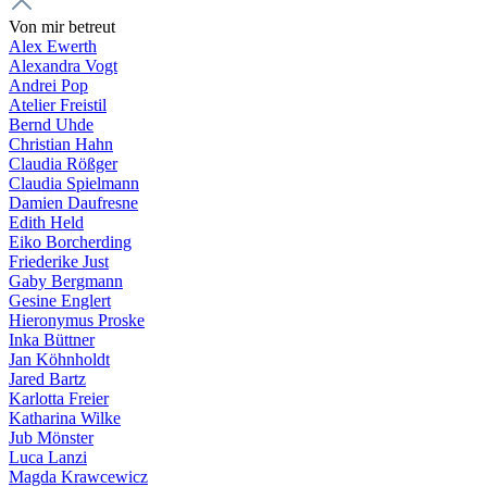
Von mir betreut
Alex Ewerth
Alexandra Vogt
Andrei Pop
Atelier Freistil
Bernd Uhde
Christian Hahn
Claudia Rößger
Claudia Spielmann
Damien Daufresne
Edith Held
Eiko Borcherding
Friederike Just
Gaby Bergmann
Gesine Englert
Hieronymus Proske
Inka Büttner
Jan Köhnholdt
Jared Bartz
Karlotta Freier
Katharina Wilke
Jub Mönster
Luca Lanzi
Magda Krawcewicz