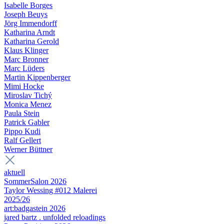
Isabelle Borges
Joseph Beuys
Jörg Immendorff
Katharina Arndt
Katharina Gerold
Klaus Klinger
Marc Bronner
Marc Lüders
Martin Kippenberger
Mimi Hocke
Miroslav Tichý
Monica Menez
Paula Stein
Patrick Gabler
Pippo Kudi
Ralf Gellert
Werner Büttner
aktuell
SommerSalon 2026
Taylor Wessing #012 Malerei
2025/26
art:badgastein 2026
jared bartz . unfolded reloadings