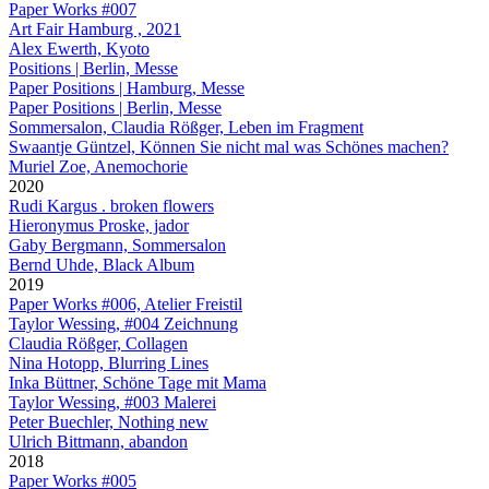
Paper Works #007
Art Fair Hamburg , 2021
Alex Ewerth, Kyoto
Positions | Berlin, Messe
Paper Positions | Hamburg, Messe
Paper Positions | Berlin, Messe
Sommersalon, Claudia Rößger, Leben im Fragment
Swaantje Güntzel, Können Sie nicht mal was Schönes machen?
Muriel Zoe, Anemochorie
2020
Rudi Kargus . broken flowers
Hieronymus Proske, jador
Gaby Bergmann, Sommersalon
Bernd Uhde, Black Album
2019
Paper Works #006, Atelier Freistil
Taylor Wessing, #004 Zeichnung
Claudia Rößger, Collagen
Nina Hotopp, Blurring Lines
Inka Büttner, Schöne Tage mit Mama
Taylor Wessing, #003 Malerei
Peter Buechler, Nothing new
Ulrich Bittmann, abandon
2018
Paper Works #005