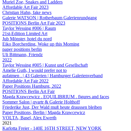
Muriel Zoe, Snakes and Ladders
Affordable Art Fair 2023
Christian Hahn, fake news
Galerie WATSON | Rotherbaum Galerienrundgang
POSITIONS Berlin Art Fair 2023
Taylor Wessing #006 | Raum
21st-Edition Limited Art
Jub Mönster, hotel du nord
Eiko Borcherding, Woke up this Morning
paper positions berlin
Uli Bittmann, Friendz
2022
Taylor Wessing #005 | Kunst und Gesellschaft
Amelie Guth, I would prefer not to
aufatmen . | 43 Galerien | Hamburger Galerienverband
Affordable Art Fair 2022
Paper Positions Hamburg, 2022
POSITIONS Berlin Art Fair
Magda Krawcewicz . EQUILIBRIUM . figures and faces
Sommer Salon | qvartr & Galerie Holthoff
Friederike Just, Der Wald muß heute draussen bleiben
Paper Positions, Berlin | Magda Krawcewicz
VOLTA, Basel, Alex Ewerth
2021
Karlotta Freier - 140E 16TH STREET, NEW YORK