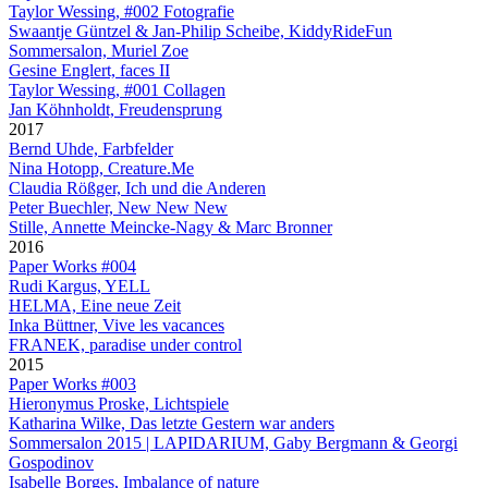
Taylor Wessing, #002 Fotografie
Swaantje Güntzel & Jan-Philip Scheibe, KiddyRideFun
Sommersalon, Muriel Zoe
Gesine Englert, faces II
Taylor Wessing, #001 Collagen
Jan Köhnholdt, Freudensprung
2017
Bernd Uhde, Farbfelder
Nina Hotopp, Creature.Me
Claudia Rößger, Ich und die Anderen
Peter Buechler, New New New
Stille, Annette Meincke-Nagy & Marc Bronner
2016
Paper Works #004
Rudi Kargus, YELL
HELMA, Eine neue Zeit
Inka Büttner, Vive les vacances
FRANEK, paradise under control
2015
Paper Works #003
Hieronymus Proske, Lichtspiele
Katharina Wilke, Das letzte Gestern war anders
Sommersalon 2015 | LAPIDARIUM, Gaby Bergmann & Georgi
Gospodinov
Isabelle Borges, Imbalance of nature