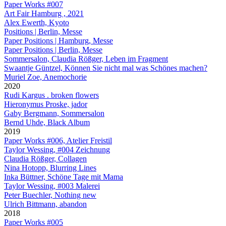
Paper Works #007
Art Fair Hamburg , 2021
Alex Ewerth, Kyoto
Positions | Berlin, Messe
Paper Positions | Hamburg, Messe
Paper Positions | Berlin, Messe
Sommersalon, Claudia Rößger, Leben im Fragment
Swaantje Güntzel, Können Sie nicht mal was Schönes machen?
Muriel Zoe, Anemochorie
2020
Rudi Kargus . broken flowers
Hieronymus Proske, jador
Gaby Bergmann, Sommersalon
Bernd Uhde, Black Album
2019
Paper Works #006, Atelier Freistil
Taylor Wessing, #004 Zeichnung
Claudia Rößger, Collagen
Nina Hotopp, Blurring Lines
Inka Büttner, Schöne Tage mit Mama
Taylor Wessing, #003 Malerei
Peter Buechler, Nothing new
Ulrich Bittmann, abandon
2018
Paper Works #005