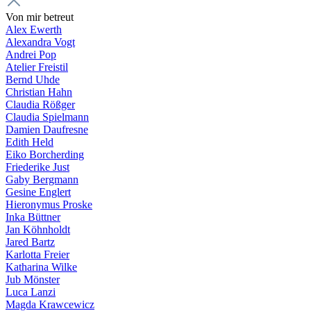
Von mir betreut
Alex Ewerth
Alexandra Vogt
Andrei Pop
Atelier Freistil
Bernd Uhde
Christian Hahn
Claudia Rößger
Claudia Spielmann
Damien Daufresne
Edith Held
Eiko Borcherding
Friederike Just
Gaby Bergmann
Gesine Englert
Hieronymus Proske
Inka Büttner
Jan Köhnholdt
Jared Bartz
Karlotta Freier
Katharina Wilke
Jub Mönster
Luca Lanzi
Magda Krawcewicz