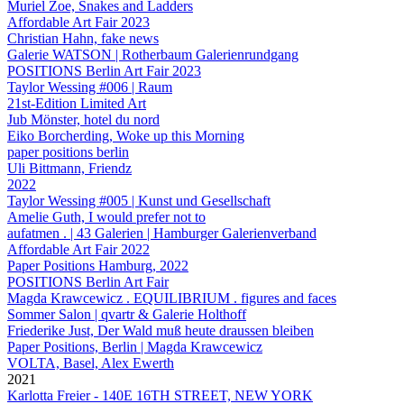
Muriel Zoe, Snakes and Ladders
Affordable Art Fair 2023
Christian Hahn, fake news
Galerie WATSON | Rotherbaum Galerienrundgang
POSITIONS Berlin Art Fair 2023
Taylor Wessing #006 | Raum
21st-Edition Limited Art
Jub Mönster, hotel du nord
Eiko Borcherding, Woke up this Morning
paper positions berlin
Uli Bittmann, Friendz
2022
Taylor Wessing #005 | Kunst und Gesellschaft
Amelie Guth, I would prefer not to
aufatmen . | 43 Galerien | Hamburger Galerienverband
Affordable Art Fair 2022
Paper Positions Hamburg, 2022
POSITIONS Berlin Art Fair
Magda Krawcewicz . EQUILIBRIUM . figures and faces
Sommer Salon | qvartr & Galerie Holthoff
Friederike Just, Der Wald muß heute draussen bleiben
Paper Positions, Berlin | Magda Krawcewicz
VOLTA, Basel, Alex Ewerth
2021
Karlotta Freier - 140E 16TH STREET, NEW YORK