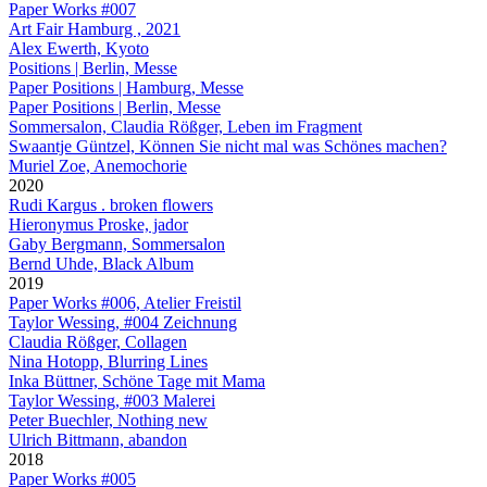
Paper Works #007
Art Fair Hamburg , 2021
Alex Ewerth, Kyoto
Positions | Berlin, Messe
Paper Positions | Hamburg, Messe
Paper Positions | Berlin, Messe
Sommersalon, Claudia Rößger, Leben im Fragment
Swaantje Güntzel, Können Sie nicht mal was Schönes machen?
Muriel Zoe, Anemochorie
2020
Rudi Kargus . broken flowers
Hieronymus Proske, jador
Gaby Bergmann, Sommersalon
Bernd Uhde, Black Album
2019
Paper Works #006, Atelier Freistil
Taylor Wessing, #004 Zeichnung
Claudia Rößger, Collagen
Nina Hotopp, Blurring Lines
Inka Büttner, Schöne Tage mit Mama
Taylor Wessing, #003 Malerei
Peter Buechler, Nothing new
Ulrich Bittmann, abandon
2018
Paper Works #005