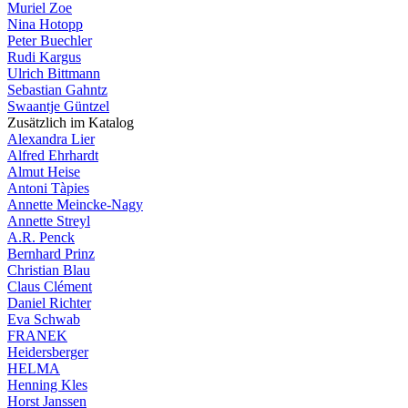
Muriel Zoe
Nina Hotopp
Peter Buechler
Rudi Kargus
Ulrich Bittmann
Sebastian Gahntz
Swaantje Güntzel
Zusätzlich im Katalog
Alexandra Lier
Alfred Ehrhardt
Almut Heise
Antoni Tàpies
Annette Meincke-Nagy
Annette Streyl
A.R. Penck
Bernhard Prinz
Christian Blau
Claus Clément
Daniel Richter
Eva Schwab
FRANEK
Heidersberger
HELMA
Henning Kles
Horst Janssen