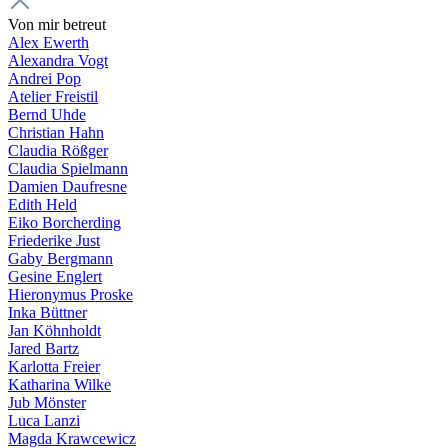
Von mir betreut
Alex Ewerth
Alexandra Vogt
Andrei Pop
Atelier Freistil
Bernd Uhde
Christian Hahn
Claudia Rößger
Claudia Spielmann
Damien Daufresne
Edith Held
Eiko Borcherding
Friederike Just
Gaby Bergmann
Gesine Englert
Hieronymus Proske
Inka Büttner
Jan Köhnholdt
Jared Bartz
Karlotta Freier
Katharina Wilke
Jub Mönster
Luca Lanzi
Magda Krawcewicz