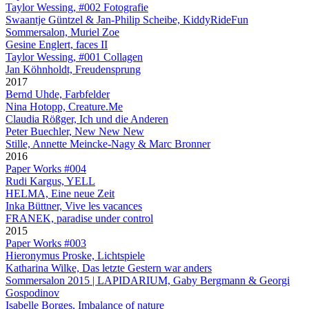
Taylor Wessing, #002 Fotografie
Swaantje Güntzel & Jan-Philip Scheibe, KiddyRideFun
Sommersalon, Muriel Zoe
Gesine Englert, faces II
Taylor Wessing, #001 Collagen
Jan Köhnholdt, Freudensprung
2017
Bernd Uhde, Farbfelder
Nina Hotopp, Creature.Me
Claudia Rößger, Ich und die Anderen
Peter Buechler, New New New
Stille, Annette Meincke-Nagy & Marc Bronner
2016
Paper Works #004
Rudi Kargus, YELL
HELMA, Eine neue Zeit
Inka Büttner, Vive les vacances
FRANEK, paradise under control
2015
Paper Works #003
Hieronymus Proske, Lichtspiele
Katharina Wilke, Das letzte Gestern war anders
Sommersalon 2015 | LAPIDARIUM, Gaby Bergmann & Georgi
Gospodinov
Isabelle Borges, Imbalance of nature