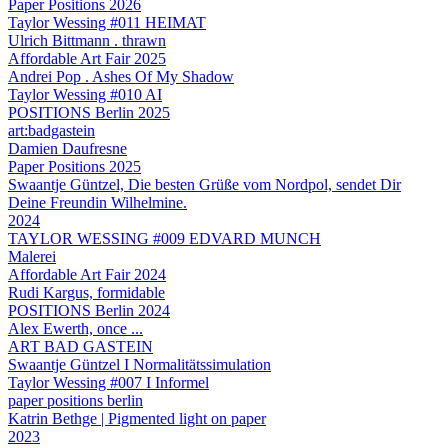
Paper Positions 2026
Taylor Wessing #011 HEIMAT
Ulrich Bittmann . thrawn
Affordable Art Fair 2025
Andrei Pop . Ashes Of My Shadow
Taylor Wessing #010 AI
POSITIONS Berlin 2025
art:badgastein
Damien Daufresne
Paper Positions 2025
Swaantje Güntzel, Die besten Grüße vom Nordpol, sendet Dir
Deine Freundin Wilhelmine.
2024
TAYLOR WESSING #009 EDVARD MUNCH
Malerei
Affordable Art Fair 2024
Rudi Kargus, formidable
POSITIONS Berlin 2024
Alex Ewerth, once ...
ART BAD GASTEIN
Swaantje Güntzel I Normalitätssimulation
Taylor Wessing #007 I Informel
paper positions berlin
Katrin Bethge | Pigmented light on paper
2023