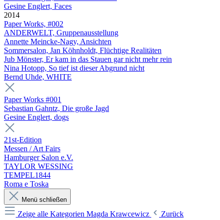
Gesine Englert, Faces
2014
Paper Works, #002
ANDERWELT, Gruppenausstellung
Annette Meincke-Nagy, Ansichten
Sommersalon, Jan Köhnholdt, Flüchtige Realitäten
Jub Mönster, Er kam in das Stauen gar nicht mehr rein
Nina Hotopp, So tief ist dieser Abgrund nicht
Bernd Uhde, WHITE
Paper Works #001
Sebastian Gahntz, Die große Jagd
Gesine Englert, dogs
21st-Edition
Messen / Art Fairs
Hamburger Salon e.V.
TAYLOR WESSING
TEMPEL1844
Roma e Toska
Menü schließen
Zeige alle Kategorien
Magda Krawcewicz
Zurück