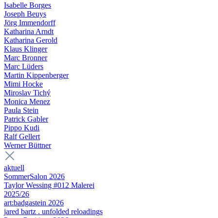
Isabelle Borges
Joseph Beuys
Jörg Immendorff
Katharina Arndt
Katharina Gerold
Klaus Klinger
Marc Bronner
Marc Lüders
Martin Kippenberger
Mimi Hocke
Miroslav Tichý
Monica Menez
Paula Stein
Patrick Gabler
Pippo Kudi
Ralf Gellert
Werner Büttner
aktuell
SommerSalon 2026
Taylor Wessing #012 Malerei
2025/26
art:badgastein 2026
jared bartz . unfolded reloadings