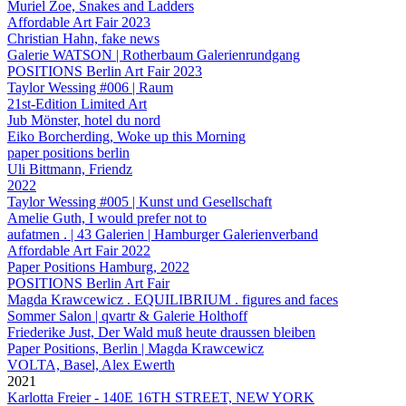
Muriel Zoe, Snakes and Ladders
Affordable Art Fair 2023
Christian Hahn, fake news
Galerie WATSON | Rotherbaum Galerienrundgang
POSITIONS Berlin Art Fair 2023
Taylor Wessing #006 | Raum
21st-Edition Limited Art
Jub Mönster, hotel du nord
Eiko Borcherding, Woke up this Morning
paper positions berlin
Uli Bittmann, Friendz
2022
Taylor Wessing #005 | Kunst und Gesellschaft
Amelie Guth, I would prefer not to
aufatmen . | 43 Galerien | Hamburger Galerienverband
Affordable Art Fair 2022
Paper Positions Hamburg, 2022
POSITIONS Berlin Art Fair
Magda Krawcewicz . EQUILIBRIUM . figures and faces
Sommer Salon | qvartr & Galerie Holthoff
Friederike Just, Der Wald muß heute draussen bleiben
Paper Positions, Berlin | Magda Krawcewicz
VOLTA, Basel, Alex Ewerth
2021
Karlotta Freier - 140E 16TH STREET, NEW YORK