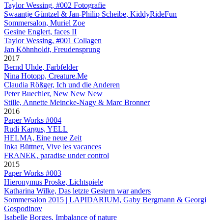
Taylor Wessing, #002 Fotografie
Swaantje Güntzel & Jan-Philip Scheibe, KiddyRideFun
Sommersalon, Muriel Zoe
Gesine Englert, faces II
Taylor Wessing, #001 Collagen
Jan Köhnholdt, Freudensprung
2017
Bernd Uhde, Farbfelder
Nina Hotopp, Creature.Me
Claudia Rößger, Ich und die Anderen
Peter Buechler, New New New
Stille, Annette Meincke-Nagy & Marc Bronner
2016
Paper Works #004
Rudi Kargus, YELL
HELMA, Eine neue Zeit
Inka Büttner, Vive les vacances
FRANEK, paradise under control
2015
Paper Works #003
Hieronymus Proske, Lichtspiele
Katharina Wilke, Das letzte Gestern war anders
Sommersalon 2015 | LAPIDARIUM, Gaby Bergmann & Georgi
Gospodinov
Isabelle Borges, Imbalance of nature