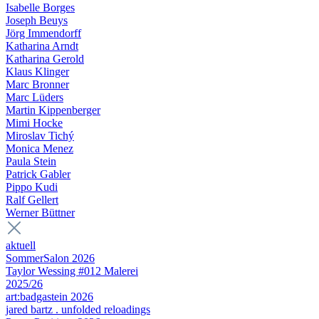
Isabelle Borges
Joseph Beuys
Jörg Immendorff
Katharina Arndt
Katharina Gerold
Klaus Klinger
Marc Bronner
Marc Lüders
Martin Kippenberger
Mimi Hocke
Miroslav Tichý
Monica Menez
Paula Stein
Patrick Gabler
Pippo Kudi
Ralf Gellert
Werner Büttner
aktuell
SommerSalon 2026
Taylor Wessing #012 Malerei
2025/26
art:badgastein 2026
jared bartz . unfolded reloadings