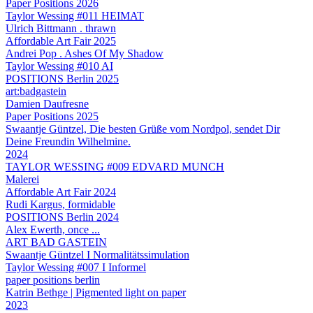
Paper Positions 2026
Taylor Wessing #011 HEIMAT
Ulrich Bittmann . thrawn
Affordable Art Fair 2025
Andrei Pop . Ashes Of My Shadow
Taylor Wessing #010 AI
POSITIONS Berlin 2025
art:badgastein
Damien Daufresne
Paper Positions 2025
Swaantje Güntzel, Die besten Grüße vom Nordpol, sendet Dir
Deine Freundin Wilhelmine.
2024
TAYLOR WESSING #009 EDVARD MUNCH
Malerei
Affordable Art Fair 2024
Rudi Kargus, formidable
POSITIONS Berlin 2024
Alex Ewerth, once ...
ART BAD GASTEIN
Swaantje Güntzel I Normalitätssimulation
Taylor Wessing #007 I Informel
paper positions berlin
Katrin Bethge | Pigmented light on paper
2023