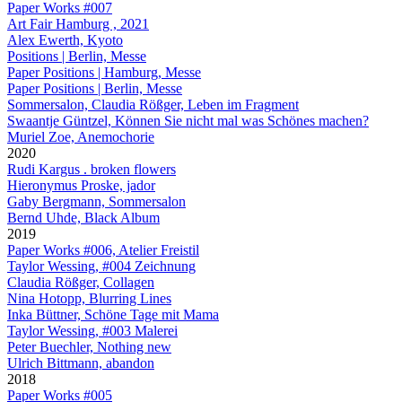
Paper Works #007
Art Fair Hamburg , 2021
Alex Ewerth, Kyoto
Positions | Berlin, Messe
Paper Positions | Hamburg, Messe
Paper Positions | Berlin, Messe
Sommersalon, Claudia Rößger, Leben im Fragment
Swaantje Güntzel, Können Sie nicht mal was Schönes machen?
Muriel Zoe, Anemochorie
2020
Rudi Kargus . broken flowers
Hieronymus Proske, jador
Gaby Bergmann, Sommersalon
Bernd Uhde, Black Album
2019
Paper Works #006, Atelier Freistil
Taylor Wessing, #004 Zeichnung
Claudia Rößger, Collagen
Nina Hotopp, Blurring Lines
Inka Büttner, Schöne Tage mit Mama
Taylor Wessing, #003 Malerei
Peter Buechler, Nothing new
Ulrich Bittmann, abandon
2018
Paper Works #005