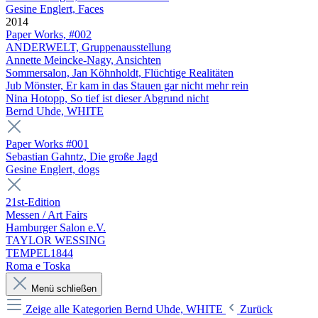
Gesine Englert, Faces
2014
Paper Works, #002
ANDERWELT, Gruppenausstellung
Annette Meincke-Nagy, Ansichten
Sommersalon, Jan Köhnholdt, Flüchtige Realitäten
Jub Mönster, Er kam in das Stauen gar nicht mehr rein
Nina Hotopp, So tief ist dieser Abgrund nicht
Bernd Uhde, WHITE
Paper Works #001
Sebastian Gahntz, Die große Jagd
Gesine Englert, dogs
21st-Edition
Messen / Art Fairs
Hamburger Salon e.V.
TAYLOR WESSING
TEMPEL1844
Roma e Toska
Menü schließen
Zeige alle Kategorien
Bernd Uhde, WHITE
Zurück