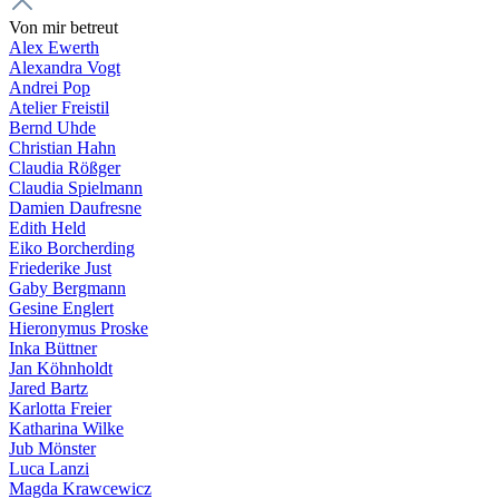
Von mir betreut
Alex Ewerth
Alexandra Vogt
Andrei Pop
Atelier Freistil
Bernd Uhde
Christian Hahn
Claudia Rößger
Claudia Spielmann
Damien Daufresne
Edith Held
Eiko Borcherding
Friederike Just
Gaby Bergmann
Gesine Englert
Hieronymus Proske
Inka Büttner
Jan Köhnholdt
Jared Bartz
Karlotta Freier
Katharina Wilke
Jub Mönster
Luca Lanzi
Magda Krawcewicz