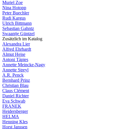
Muriel Zoe
Nina Hotopp
Peter Buechler
Rudi Kargus
Ulrich Bittmann
Sebastian Gahntz
Swaantje Güntzel
Zusätzlich im Katalog
Alexandra Lier
Alfred Ehrhardt
Almut Heise
Antoni Tàpies
Annette Meincke-Nagy
Annette Streyl
A.R. Penck
Bernhard Prinz
Christian Blau
Claus Clément
Daniel Richter
Eva Schwab
FRANEK
Heidersberger
HELMA
Henning Kles
Horst Janssen