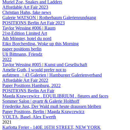
Muriel Zoe, Snakes and Ladders
Affordable Art Fair 2023
Christian Hahn, fake news
Galerie WATSON | Rotherbaum Galerienrundgang
POSITIONS Berlin Art Fair 2023
Taylor Wessing #006 | Raum
21st-Edition Limited Art
Jub Mönster, hotel du nord
Eiko Borcherding, Woke up this Morning
paper positions berlin
Uli Bittmann, Friendz
2022
Taylor Wessing #005 | Kunst und Gesellschaft
Amelie Guth, I would prefer not to
aufatmen . | 43 Galerien | Hamburger Galerienverband
Affordable Art Fair 2022
Paper Positions Hamburg, 2022
POSITIONS Berlin Art Fair
Magda Krawcewicz . EQUILIBRIUM . figures and faces
Sommer Salon | qvartr & Galerie Holthoff
Friederike Just, Der Wald muß heute draussen bleiben
Paper Positions, Berlin | Magda Krawcewicz
VOLTA, Basel, Alex Ewerth
2021
Karlotta Freier - 140E 16TH STREET, NEW YORK