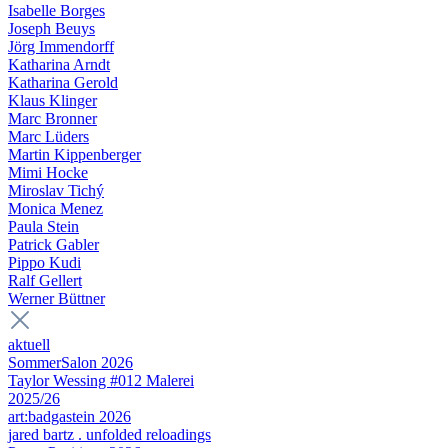
Isabelle Borges
Joseph Beuys
Jörg Immendorff
Katharina Arndt
Katharina Gerold
Klaus Klinger
Marc Bronner
Marc Lüders
Martin Kippenberger
Mimi Hocke
Miroslav Tichý
Monica Menez
Paula Stein
Patrick Gabler
Pippo Kudi
Ralf Gellert
Werner Büttner
aktuell
SommerSalon 2026
Taylor Wessing #012 Malerei
2025/26
art:badgastein 2026
jared bartz . unfolded reloadings