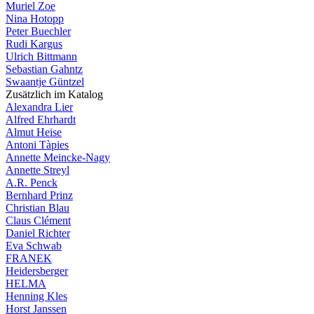
Muriel Zoe
Nina Hotopp
Peter Buechler
Rudi Kargus
Ulrich Bittmann
Sebastian Gahntz
Swaantje Güntzel
Zusätzlich im Katalog
Alexandra Lier
Alfred Ehrhardt
Almut Heise
Antoni Tàpies
Annette Meincke-Nagy
Annette Streyl
A.R. Penck
Bernhard Prinz
Christian Blau
Claus Clément
Daniel Richter
Eva Schwab
FRANEK
Heidersberger
HELMA
Henning Kles
Horst Janssen