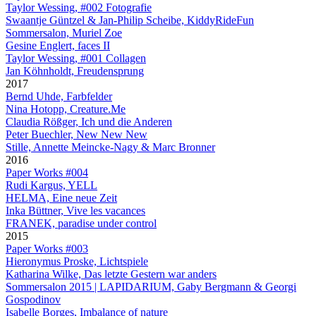
Taylor Wessing, #002 Fotografie
Swaantje Güntzel & Jan-Philip Scheibe, KiddyRideFun
Sommersalon, Muriel Zoe
Gesine Englert, faces II
Taylor Wessing, #001 Collagen
Jan Köhnholdt, Freudensprung
2017
Bernd Uhde, Farbfelder
Nina Hotopp, Creature.Me
Claudia Rößger, Ich und die Anderen
Peter Buechler, New New New
Stille, Annette Meincke-Nagy & Marc Bronner
2016
Paper Works #004
Rudi Kargus, YELL
HELMA, Eine neue Zeit
Inka Büttner, Vive les vacances
FRANEK, paradise under control
2015
Paper Works #003
Hieronymus Proske, Lichtspiele
Katharina Wilke, Das letzte Gestern war anders
Sommersalon 2015 | LAPIDARIUM, Gaby Bergmann & Georgi
Gospodinov
Isabelle Borges, Imbalance of nature