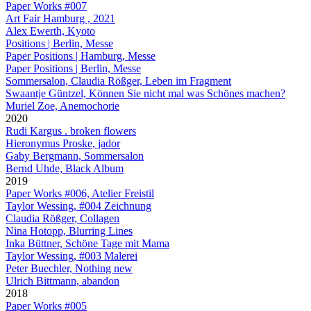
Paper Works #007
Art Fair Hamburg , 2021
Alex Ewerth, Kyoto
Positions | Berlin, Messe
Paper Positions | Hamburg, Messe
Paper Positions | Berlin, Messe
Sommersalon, Claudia Rößger, Leben im Fragment
Swaantje Güntzel, Können Sie nicht mal was Schönes machen?
Muriel Zoe, Anemochorie
2020
Rudi Kargus . broken flowers
Hieronymus Proske, jador
Gaby Bergmann, Sommersalon
Bernd Uhde, Black Album
2019
Paper Works #006, Atelier Freistil
Taylor Wessing, #004 Zeichnung
Claudia Rößger, Collagen
Nina Hotopp, Blurring Lines
Inka Büttner, Schöne Tage mit Mama
Taylor Wessing, #003 Malerei
Peter Buechler, Nothing new
Ulrich Bittmann, abandon
2018
Paper Works #005