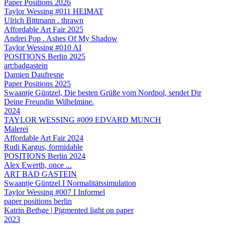
Paper Positions 2026
Taylor Wessing #011 HEIMAT
Ulrich Bittmann . thrawn
Affordable Art Fair 2025
Andrei Pop . Ashes Of My Shadow
Taylor Wessing #010 AI
POSITIONS Berlin 2025
art:badgastein
Damien Daufresne
Paper Positions 2025
Swaantje Güntzel, Die besten Grüße vom Nordpol, sendet Dir
Deine Freundin Wilhelmine.
2024
TAYLOR WESSING #009 EDVARD MUNCH
Malerei
Affordable Art Fair 2024
Rudi Kargus, formidable
POSITIONS Berlin 2024
Alex Ewerth, once ...
ART BAD GASTEIN
Swaantje Güntzel I Normalitätssimulation
Taylor Wessing #007 I Informel
paper positions berlin
Katrin Bethge | Pigmented light on paper
2023