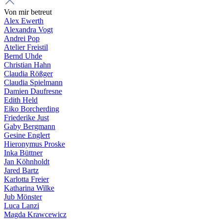
Von mir betreut
Alex Ewerth
Alexandra Vogt
Andrei Pop
Atelier Freistil
Bernd Uhde
Christian Hahn
Claudia Rößger
Claudia Spielmann
Damien Daufresne
Edith Held
Eiko Borcherding
Friederike Just
Gaby Bergmann
Gesine Englert
Hieronymus Proske
Inka Büttner
Jan Köhnholdt
Jared Bartz
Karlotta Freier
Katharina Wilke
Jub Mönster
Luca Lanzi
Magda Krawcewicz