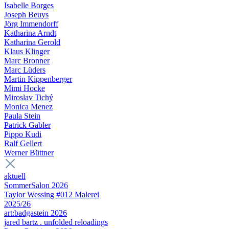
Isabelle Borges
Joseph Beuys
Jörg Immendorff
Katharina Arndt
Katharina Gerold
Klaus Klinger
Marc Bronner
Marc Lüders
Martin Kippenberger
Mimi Hocke
Miroslav Tichý
Monica Menez
Paula Stein
Patrick Gabler
Pippo Kudi
Ralf Gellert
Werner Büttner
aktuell
SommerSalon 2026
Taylor Wessing #012 Malerei
2025/26
art:badgastein 2026
jared bartz . unfolded reloadings