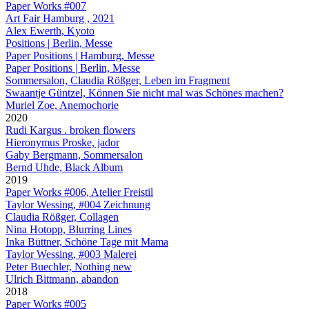
Paper Works #007
Art Fair Hamburg , 2021
Alex Ewerth, Kyoto
Positions | Berlin, Messe
Paper Positions | Hamburg, Messe
Paper Positions | Berlin, Messe
Sommersalon, Claudia Rößger, Leben im Fragment
Swaantje Güntzel, Können Sie nicht mal was Schönes machen?
Muriel Zoe, Anemochorie
2020
Rudi Kargus . broken flowers
Hieronymus Proske, jador
Gaby Bergmann, Sommersalon
Bernd Uhde, Black Album
2019
Paper Works #006, Atelier Freistil
Taylor Wessing, #004 Zeichnung
Claudia Rößger, Collagen
Nina Hotopp, Blurring Lines
Inka Büttner, Schöne Tage mit Mama
Taylor Wessing, #003 Malerei
Peter Buechler, Nothing new
Ulrich Bittmann, abandon
2018
Paper Works #005