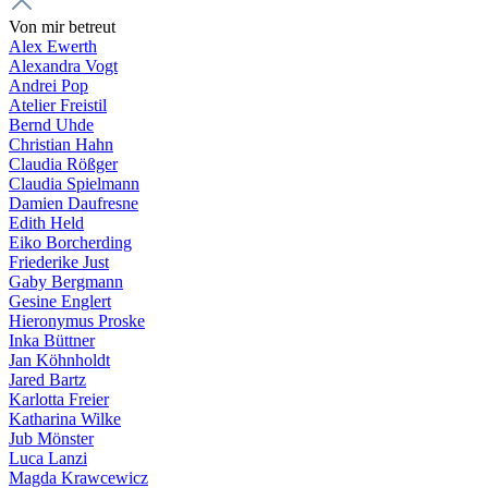
Von mir betreut
Alex Ewerth
Alexandra Vogt
Andrei Pop
Atelier Freistil
Bernd Uhde
Christian Hahn
Claudia Rößger
Claudia Spielmann
Damien Daufresne
Edith Held
Eiko Borcherding
Friederike Just
Gaby Bergmann
Gesine Englert
Hieronymus Proske
Inka Büttner
Jan Köhnholdt
Jared Bartz
Karlotta Freier
Katharina Wilke
Jub Mönster
Luca Lanzi
Magda Krawcewicz