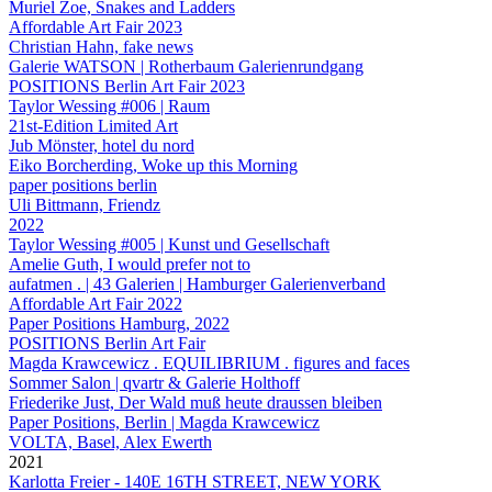
Muriel Zoe, Snakes and Ladders
Affordable Art Fair 2023
Christian Hahn, fake news
Galerie WATSON | Rotherbaum Galerienrundgang
POSITIONS Berlin Art Fair 2023
Taylor Wessing #006 | Raum
21st-Edition Limited Art
Jub Mönster, hotel du nord
Eiko Borcherding, Woke up this Morning
paper positions berlin
Uli Bittmann, Friendz
2022
Taylor Wessing #005 | Kunst und Gesellschaft
Amelie Guth, I would prefer not to
aufatmen . | 43 Galerien | Hamburger Galerienverband
Affordable Art Fair 2022
Paper Positions Hamburg, 2022
POSITIONS Berlin Art Fair
Magda Krawcewicz . EQUILIBRIUM . figures and faces
Sommer Salon | qvartr & Galerie Holthoff
Friederike Just, Der Wald muß heute draussen bleiben
Paper Positions, Berlin | Magda Krawcewicz
VOLTA, Basel, Alex Ewerth
2021
Karlotta Freier - 140E 16TH STREET, NEW YORK