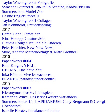
Taylor Wessing, #002 Fotografie
Swaantje Güntzel & Jan-Philip Scheibe, KiddyRideFun
Sommersalon, Muriel Zoe
Gesine Englert, faces II
Taylor Wessing, #001 Collagen
Jan Köhnholdt, Freudensprung
2017
Bernd Uhde, Farbfelder
Nina Hotopp, Creature.Me
Claudia Rößger, Ich und die Anderen
Peter Buechler, New New New
Stille, Annette Meincke-Nagy & Marc Bronner
2016
Paper Works #004
Rudi Kargus, YELL
HELMA, Eine neue Zeit
Inka Büttner, Vive les vacances
FRANEK, paradise under control
2015
Paper Works #003
Hieronymus Proske, Lichtspiele
Katharina Wilke, Das letzte Gestern war anders
Sommersalon 2015 | LAPIDARIUM, Gaby Bergmann & Georgi
Gospodinov
Isabelle Borges, Imbalance of nature