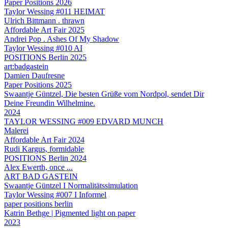
Paper Positions 2026
Taylor Wessing #011 HEIMAT
Ulrich Bittmann . thrawn
Affordable Art Fair 2025
Andrei Pop . Ashes Of My Shadow
Taylor Wessing #010 AI
POSITIONS Berlin 2025
art:badgastein
Damien Daufresne
Paper Positions 2025
Swaantje Güntzel, Die besten Grüße vom Nordpol, sendet Dir
Deine Freundin Wilhelmine.
2024
TAYLOR WESSING #009 EDVARD MUNCH
Malerei
Affordable Art Fair 2024
Rudi Kargus, formidable
POSITIONS Berlin 2024
Alex Ewerth, once ...
ART BAD GASTEIN
Swaantje Güntzel I Normalitätssimulation
Taylor Wessing #007 I Informel
paper positions berlin
Katrin Bethge | Pigmented light on paper
2023