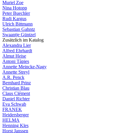
Muriel Zoe
Nina Hotopp
Peter Buechler
Rudi Kargus
Ulrich Bittmann
Sebastian Gahntz
Swaantje Güntzel
Zusätzlich im Katalog
Alexandra Lier
Alfred Ehrhardt
Almut Heise
Antoni Tàpies
Annette Meincke-Nagy
Annette Streyl
A.R. Penck
Bernhard Prinz
Christian Blau
Claus Clément
Daniel Richter
Eva Schwab
FRANEK
Heidersberger
HELMA
Henning Kles
Horst Janssen