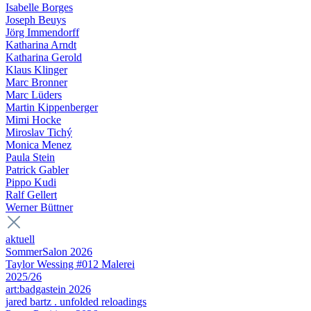
Isabelle Borges
Joseph Beuys
Jörg Immendorff
Katharina Arndt
Katharina Gerold
Klaus Klinger
Marc Bronner
Marc Lüders
Martin Kippenberger
Mimi Hocke
Miroslav Tichý
Monica Menez
Paula Stein
Patrick Gabler
Pippo Kudi
Ralf Gellert
Werner Büttner
aktuell
SommerSalon 2026
Taylor Wessing #012 Malerei
2025/26
art:badgastein 2026
jared bartz . unfolded reloadings