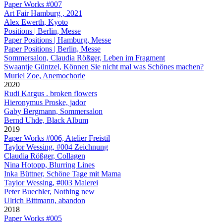
Paper Works #007
Art Fair Hamburg , 2021
Alex Ewerth, Kyoto
Positions | Berlin, Messe
Paper Positions | Hamburg, Messe
Paper Positions | Berlin, Messe
Sommersalon, Claudia Rößger, Leben im Fragment
Swaantje Güntzel, Können Sie nicht mal was Schönes machen?
Muriel Zoe, Anemochorie
2020
Rudi Kargus . broken flowers
Hieronymus Proske, jador
Gaby Bergmann, Sommersalon
Bernd Uhde, Black Album
2019
Paper Works #006, Atelier Freistil
Taylor Wessing, #004 Zeichnung
Claudia Rößger, Collagen
Nina Hotopp, Blurring Lines
Inka Büttner, Schöne Tage mit Mama
Taylor Wessing, #003 Malerei
Peter Buechler, Nothing new
Ulrich Bittmann, abandon
2018
Paper Works #005