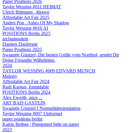
Paper Positions 2026
Taylor Wessing #011 HEIMAT
Ulrich Bittmann . thrawn
Affordable Art Fair 2025
Andrei Pop . Ashes Of My Shadow
Taylor Wessing #010 AI
POSITIONS Berlin 2025
art:badgastein
Damien Daufresne
Paper Positions 2025
Swaantje Güntzel, Die besten Grüße vom Nordpol, sendet Dir
Deine Freundin Wilhelmine.
2024
TAYLOR WESSING #009 EDVARD MUNCH
Malerei
Affordable Art Fair 2024
Rudi Kargus, formidable
POSITIONS Berlin 2024
Alex Ewerth, once ...
ART BAD GASTEIN
Swaantje Güntzel I Normalitätssimulation
Taylor Wessing #007 I Informel
paper positions berlin
Katrin Bethge | Pigmented light on paper
2023