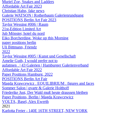
Muriel Zoe, Snakes and Ladders
Affordable Art Fair 2023
Christian Hahn, fake news
Galerie WATSON | Rotherbaum Galerienrundgang
POSITIONS Berlin Art Fair 2023
Taylor Wessing #006 | Raum
21st-Edition Limited Art
Jub Mönster, hotel du nord
Eiko Borcherding, Woke up this Morning
paper positions berlin
Uli Bittmann, Friendz
2022
Taylor Wessing #005 | Kunst und Gesellschaft
Amelie Guth, I would prefer not to
aufatmen . | 43 Galerien | Hamburger Galerienverband
Affordable Art Fair 2022
Paper Positions Hamburg, 2022
POSITIONS Berlin Art Fair
Magda Krawcewicz . EQUILIBRIUM . figures and faces
Sommer Salon | qvartr & Galerie Holthoff
Friederike Just, Der Wald muß heute draussen bleiben
Paper Positions, Berlin | Magda Krawcewicz
VOLTA, Basel, Alex Ewerth
2021
Karlotta Freier - 140E 16TH STREET, NEW YORK