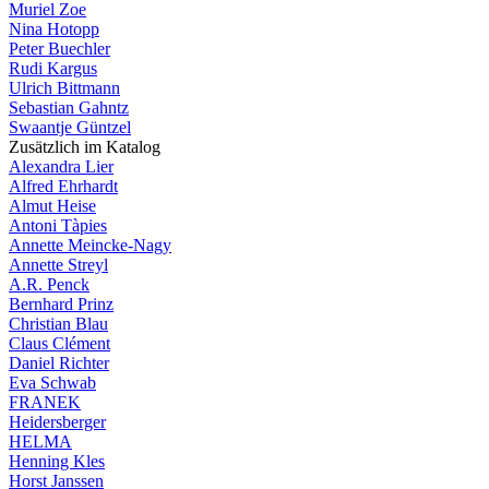
Muriel Zoe
Nina Hotopp
Peter Buechler
Rudi Kargus
Ulrich Bittmann
Sebastian Gahntz
Swaantje Güntzel
Zusätzlich im Katalog
Alexandra Lier
Alfred Ehrhardt
Almut Heise
Antoni Tàpies
Annette Meincke-Nagy
Annette Streyl
A.R. Penck
Bernhard Prinz
Christian Blau
Claus Clément
Daniel Richter
Eva Schwab
FRANEK
Heidersberger
HELMA
Henning Kles
Horst Janssen