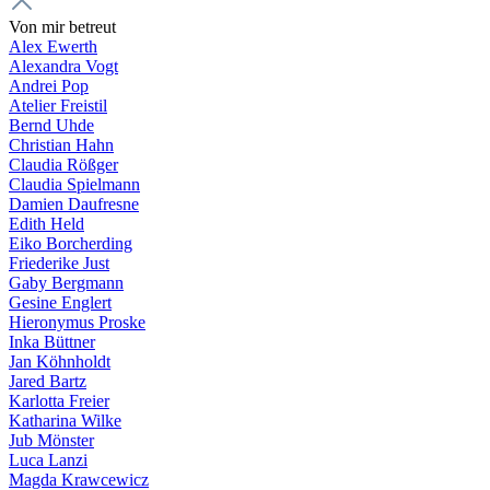
Von mir betreut
Alex Ewerth
Alexandra Vogt
Andrei Pop
Atelier Freistil
Bernd Uhde
Christian Hahn
Claudia Rößger
Claudia Spielmann
Damien Daufresne
Edith Held
Eiko Borcherding
Friederike Just
Gaby Bergmann
Gesine Englert
Hieronymus Proske
Inka Büttner
Jan Köhnholdt
Jared Bartz
Karlotta Freier
Katharina Wilke
Jub Mönster
Luca Lanzi
Magda Krawcewicz