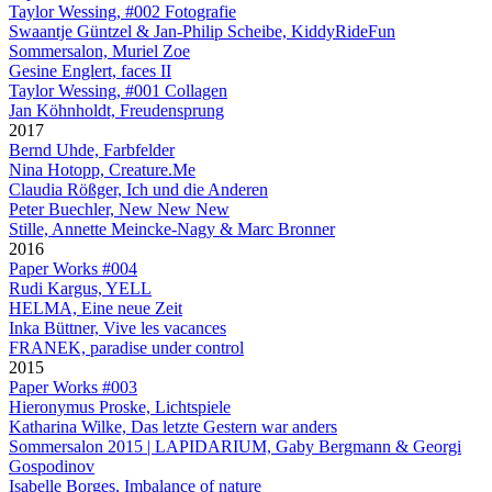
Taylor Wessing, #002 Fotografie
Swaantje Güntzel & Jan-Philip Scheibe, KiddyRideFun
Sommersalon, Muriel Zoe
Gesine Englert, faces II
Taylor Wessing, #001 Collagen
Jan Köhnholdt, Freudensprung
2017
Bernd Uhde, Farbfelder
Nina Hotopp, Creature.Me
Claudia Rößger, Ich und die Anderen
Peter Buechler, New New New
Stille, Annette Meincke-Nagy & Marc Bronner
2016
Paper Works #004
Rudi Kargus, YELL
HELMA, Eine neue Zeit
Inka Büttner, Vive les vacances
FRANEK, paradise under control
2015
Paper Works #003
Hieronymus Proske, Lichtspiele
Katharina Wilke, Das letzte Gestern war anders
Sommersalon 2015 | LAPIDARIUM, Gaby Bergmann & Georgi
Gospodinov
Isabelle Borges, Imbalance of nature