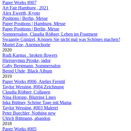
Paper Works #007
Art Fair Hamburg , 2021
Alex Ewerth, Kyoto
Positions | Berlin, Messe
Paper Positions | Hamburg, Messe
Paper Positions | Berlin, Messe
Sommersalon, Claudia Rößger, Leben im Fragment
Swaantje Güntzel, Können Sie nicht mal was Schönes machen?
Muriel Zoe, Anemochorie
2020
Rudi Kargus . broken flowers
Hieronymus Proske, jador
Gaby Bergmann, Sommersalon
Bernd Uhde, Black Album
2019
Paper Works #006, Atelier Freistil
Taylor Wessing, #004 Zeichnung
Claudia Rößger, Collagen
Nina Hotopp, Blurring Lines
Inka Büttner, Schöne Tage mit Mama
Taylor Wessing, #003 Malerei
Peter Buechler, Nothing new
Ulrich Bittmann, abandon
2018
Paper Works #005