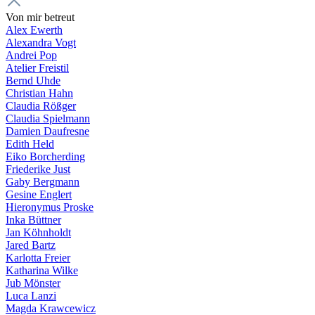
Von mir betreut
Alex Ewerth
Alexandra Vogt
Andrei Pop
Atelier Freistil
Bernd Uhde
Christian Hahn
Claudia Rößger
Claudia Spielmann
Damien Daufresne
Edith Held
Eiko Borcherding
Friederike Just
Gaby Bergmann
Gesine Englert
Hieronymus Proske
Inka Büttner
Jan Köhnholdt
Jared Bartz
Karlotta Freier
Katharina Wilke
Jub Mönster
Luca Lanzi
Magda Krawcewicz