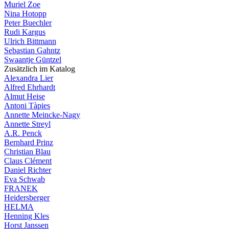
Muriel Zoe
Nina Hotopp
Peter Buechler
Rudi Kargus
Ulrich Bittmann
Sebastian Gahntz
Swaantje Güntzel
Zusätzlich im Katalog
Alexandra Lier
Alfred Ehrhardt
Almut Heise
Antoni Tàpies
Annette Meincke-Nagy
Annette Streyl
A.R. Penck
Bernhard Prinz
Christian Blau
Claus Clément
Daniel Richter
Eva Schwab
FRANEK
Heidersberger
HELMA
Henning Kles
Horst Janssen