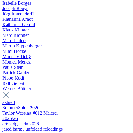
Isabelle Borges
Joseph Beuys
Jörg Immendorff
Katharina Arndt
Katharina Gerold
Klaus Klinger
Marc Bronner
Marc Lüders
Martin Kippenberger
Mimi Hocke
Miroslav Tichý
Monica Menez
Paula Stein
Patrick Gabler
Pippo Kudi
Ralf Gellert
Werner Büttner
aktuell
SommerSalon 2026
Taylor Wessing #012 Malerei
2025/26
art:badgastein 2026
jared bartz . unfolded reloadings