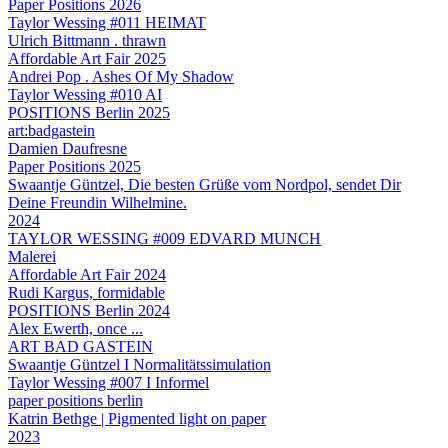
Paper Positions 2026
Taylor Wessing #011 HEIMAT
Ulrich Bittmann . thrawn
Affordable Art Fair 2025
Andrei Pop . Ashes Of My Shadow
Taylor Wessing #010 AI
POSITIONS Berlin 2025
art:badgastein
Damien Daufresne
Paper Positions 2025
Swaantje Güntzel, Die besten Grüße vom Nordpol, sendet Dir
Deine Freundin Wilhelmine.
2024
TAYLOR WESSING #009 EDVARD MUNCH
Malerei
Affordable Art Fair 2024
Rudi Kargus, formidable
POSITIONS Berlin 2024
Alex Ewerth, once ...
ART BAD GASTEIN
Swaantje Güntzel I Normalitätssimulation
Taylor Wessing #007 I Informel
paper positions berlin
Katrin Bethge | Pigmented light on paper
2023