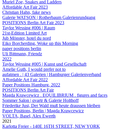
Muriel Zoe, Snakes and Ladders
Affordable Art Fair 2023
Christian Hahn, fake news
Galerie WATSON | Rotherbaum Galerienrundgang
POSITIONS Berlin Art Fair 2023
Taylor Wessing #006 | Raum
21st-Edition Limited Art
Jub Mönster, hotel du nord
Eiko Borcherding, Woke up this Morning
paper positions berlin
Uli Bittmann, Friendz
2022
Taylor Wessing #005 | Kunst und Gesellschaft
Amelie Guth, I would prefer not to
aufatmen . | 43 Galerien | Hamburger Galerienverband
Affordable Art Fair 2022
Paper Positions Hamburg, 2022
POSITIONS Berlin Art Fair
Magda Krawcewicz . EQUILIBRIUM . figures and faces
Sommer Salon | qvartr & Galerie Holthoff
Friederike Just, Der Wald muß heute draussen bleiben
Paper Positions, Berlin | Magda Krawcewicz
VOLTA, Basel, Alex Ewerth
2021
Karlotta Freier - 140E 16TH STREET, NEW YORK