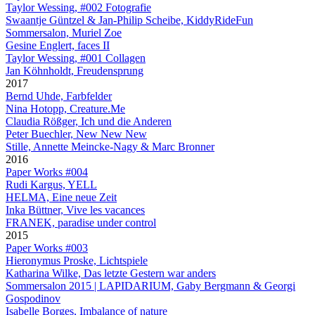
Taylor Wessing, #002 Fotografie
Swaantje Güntzel & Jan-Philip Scheibe, KiddyRideFun
Sommersalon, Muriel Zoe
Gesine Englert, faces II
Taylor Wessing, #001 Collagen
Jan Köhnholdt, Freudensprung
2017
Bernd Uhde, Farbfelder
Nina Hotopp, Creature.Me
Claudia Rößger, Ich und die Anderen
Peter Buechler, New New New
Stille, Annette Meincke-Nagy & Marc Bronner
2016
Paper Works #004
Rudi Kargus, YELL
HELMA, Eine neue Zeit
Inka Büttner, Vive les vacances
FRANEK, paradise under control
2015
Paper Works #003
Hieronymus Proske, Lichtspiele
Katharina Wilke, Das letzte Gestern war anders
Sommersalon 2015 | LAPIDARIUM, Gaby Bergmann & Georgi
Gospodinov
Isabelle Borges, Imbalance of nature