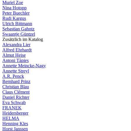
Muriel Zoe
Nina Hotopp
Peter Buechler
Rudi Kargus
Ulrich Bittmann
Sebastian Gahntz
Swaantje Güntzel
Zusätzlich im Katalog
Alexandra Lier
Alfred Ehrhardt
Almut Heise
Antoni Tàpies
Annette Meincke-Nagy
Annette Streyl
A.R. Penck
Bernhard Prinz
Christian Blau
Claus Clément
Daniel Richter
Eva Schwab
FRANEK
Heidersberger
HELMA
Henning Kles
Horst Janssen