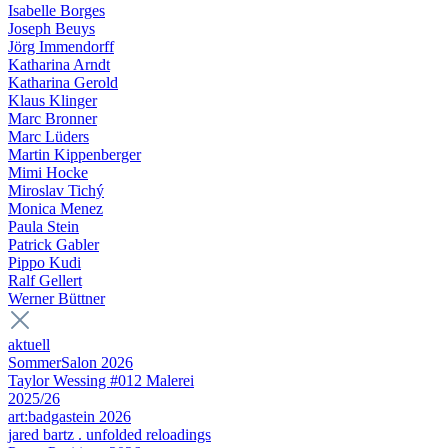
Isabelle Borges
Joseph Beuys
Jörg Immendorff
Katharina Arndt
Katharina Gerold
Klaus Klinger
Marc Bronner
Marc Lüders
Martin Kippenberger
Mimi Hocke
Miroslav Tichý
Monica Menez
Paula Stein
Patrick Gabler
Pippo Kudi
Ralf Gellert
Werner Büttner
aktuell
SommerSalon 2026
Taylor Wessing #012 Malerei
2025/26
art:badgastein 2026
jared bartz . unfolded reloadings