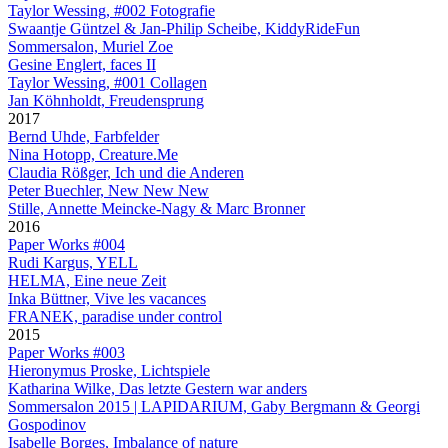
Taylor Wessing, #002 Fotografie
Swaantje Güntzel & Jan-Philip Scheibe, KiddyRideFun
Sommersalon, Muriel Zoe
Gesine Englert, faces II
Taylor Wessing, #001 Collagen
Jan Köhnholdt, Freudensprung
2017
Bernd Uhde, Farbfelder
Nina Hotopp, Creature.Me
Claudia Rößger, Ich und die Anderen
Peter Buechler, New New New
Stille, Annette Meincke-Nagy & Marc Bronner
2016
Paper Works #004
Rudi Kargus, YELL
HELMA, Eine neue Zeit
Inka Büttner, Vive les vacances
FRANEK, paradise under control
2015
Paper Works #003
Hieronymus Proske, Lichtspiele
Katharina Wilke, Das letzte Gestern war anders
Sommersalon 2015 | LAPIDARIUM, Gaby Bergmann & Georgi
Gospodinov
Isabelle Borges, Imbalance of nature