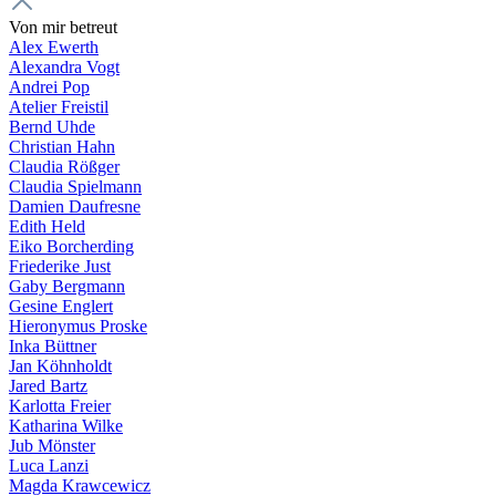
Von mir betreut
Alex Ewerth
Alexandra Vogt
Andrei Pop
Atelier Freistil
Bernd Uhde
Christian Hahn
Claudia Rößger
Claudia Spielmann
Damien Daufresne
Edith Held
Eiko Borcherding
Friederike Just
Gaby Bergmann
Gesine Englert
Hieronymus Proske
Inka Büttner
Jan Köhnholdt
Jared Bartz
Karlotta Freier
Katharina Wilke
Jub Mönster
Luca Lanzi
Magda Krawcewicz