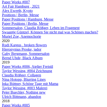
Paper Works #007
Art Fair Hamburg , 2021
Alex Ewerth, Kyoto
Positions | Berlin, Messe
Paper Positions | Hamburg, Messe
Paper Positions | Berlin, Messe
Sommersalon, Claudia Rößger, Leben im Fragment
Swaantje Güntzel, Können Sie nicht mal was Schönes machen?
Muriel Zoe, Anemochorie
2020
Rudi Kargus . broken flowers
Hieronymus Proske, jador
Gaby Bergmann, Sommersalon
Bernd Uhde, Black Album
2019
Paper Works #006, Atelier Freistil
Taylor Wessing, #004 Zeichnung
Claudia Rößger, Collagen
Nina Hotopp, Blurring Lines
Inka Büttner, Schöne Tage mit Mama
Taylor Wessing, #003 Malerei
Peter Buechler, Nothing new
Ulrich Bittmann, abandon
2018
Paper Works #005