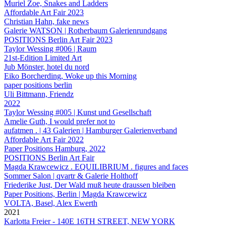
Muriel Zoe, Snakes and Ladders
Affordable Art Fair 2023
Christian Hahn, fake news
Galerie WATSON | Rotherbaum Galerienrundgang
POSITIONS Berlin Art Fair 2023
Taylor Wessing #006 | Raum
21st-Edition Limited Art
Jub Mönster, hotel du nord
Eiko Borcherding, Woke up this Morning
paper positions berlin
Uli Bittmann, Friendz
2022
Taylor Wessing #005 | Kunst und Gesellschaft
Amelie Guth, I would prefer not to
aufatmen . | 43 Galerien | Hamburger Galerienverband
Affordable Art Fair 2022
Paper Positions Hamburg, 2022
POSITIONS Berlin Art Fair
Magda Krawcewicz . EQUILIBRIUM . figures and faces
Sommer Salon | qvartr & Galerie Holthoff
Friederike Just, Der Wald muß heute draussen bleiben
Paper Positions, Berlin | Magda Krawcewicz
VOLTA, Basel, Alex Ewerth
2021
Karlotta Freier - 140E 16TH STREET, NEW YORK