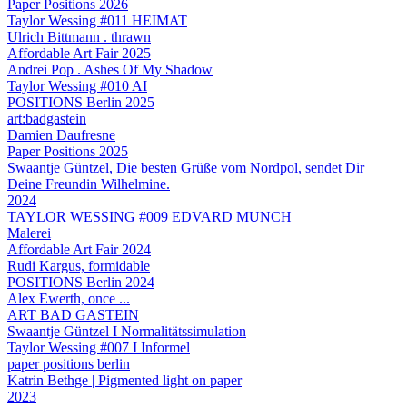
Paper Positions 2026
Taylor Wessing #011 HEIMAT
Ulrich Bittmann . thrawn
Affordable Art Fair 2025
Andrei Pop . Ashes Of My Shadow
Taylor Wessing #010 AI
POSITIONS Berlin 2025
art:badgastein
Damien Daufresne
Paper Positions 2025
Swaantje Güntzel, Die besten Grüße vom Nordpol, sendet Dir
Deine Freundin Wilhelmine.
2024
TAYLOR WESSING #009 EDVARD MUNCH
Malerei
Affordable Art Fair 2024
Rudi Kargus, formidable
POSITIONS Berlin 2024
Alex Ewerth, once ...
ART BAD GASTEIN
Swaantje Güntzel I Normalitätssimulation
Taylor Wessing #007 I Informel
paper positions berlin
Katrin Bethge | Pigmented light on paper
2023