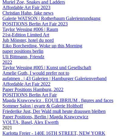
Muriel Zoe, Snakes and Ladders
Affordable Art Fair 2023
Christian Hahn, fake news
Galerie WATSON | Rotherbaum Galerienrundgang
POSITIONS Berlin Art Fair 2023
Taylor Wessing #006 | Raum
21st-Edition Limited Art
Jub Mönster, hotel du nord
Eiko Borcherding, Woke up this Morning
paper positions berlin
Uli Bittmann, Friendz
2022
Taylor Wessing #005 | Kunst und Gesellschaft
Amelie Guth, I would prefer not to
aufatmen . | 43 Galerien | Hamburger Galerienverband
Affordable Art Fair 2022
Paper Positions Hamburg, 2022
POSITIONS Berlin Art Fair
Magda Krawcewicz . EQUILIBRIUM . figures and faces
Sommer Salon | qvartr & Galerie Holthoff
Friederike Just, Der Wald muß heute draussen bleiben
Paper Positions, Berlin | Magda Krawcewicz
VOLTA, Basel, Alex Ewerth
2021
Karlotta Freier - 140E 16TH STREET, NEW YORK