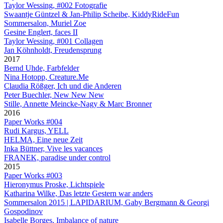
Taylor Wessing, #002 Fotografie
Swaantje Güntzel & Jan-Philip Scheibe, KiddyRideFun
Sommersalon, Muriel Zoe
Gesine Englert, faces II
Taylor Wessing, #001 Collagen
Jan Köhnholdt, Freudensprung
2017
Bernd Uhde, Farbfelder
Nina Hotopp, Creature.Me
Claudia Rößger, Ich und die Anderen
Peter Buechler, New New New
Stille, Annette Meincke-Nagy & Marc Bronner
2016
Paper Works #004
Rudi Kargus, YELL
HELMA, Eine neue Zeit
Inka Büttner, Vive les vacances
FRANEK, paradise under control
2015
Paper Works #003
Hieronymus Proske, Lichtspiele
Katharina Wilke, Das letzte Gestern war anders
Sommersalon 2015 | LAPIDARIUM, Gaby Bergmann & Georgi
Gospodinov
Isabelle Borges, Imbalance of nature