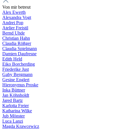
Von mir betreut
Alex Ewerth
Alexandra Vogt
Andrei Pop
Atelier Freistil
Bernd Uhde
Christian Hahn
Claudia Rößger
Claudia Spielmann
Damien Daufresne
Edith Held
Eiko Borcherding
Friederike Just
Gaby Bergmann
Gesine Englert
Hieronymus Proske
Inka Büttner
Jan Köhnholdt
Jared Bartz
Karlotta Freier
Katharina Wilke
Jub Mönster
Luca Lanzi
Magda Krawcewicz