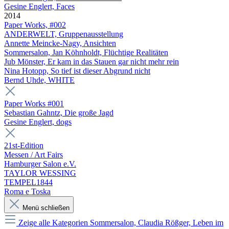
Gesine Englert, Faces
2014
Paper Works, #002
ANDERWELT, Gruppenausstellung
Annette Meincke-Nagy, Ansichten
Sommersalon, Jan Köhnholdt, Flüchtige Realitäten
Jub Mönster, Er kam in das Stauen gar nicht mehr rein
Nina Hotopp, So tief ist dieser Abgrund nicht
Bernd Uhde, WHITE
Paper Works #001
Sebastian Gahntz, Die große Jagd
Gesine Englert, dogs
21st-Edition
Messen / Art Fairs
Hamburger Salon e.V.
TAYLOR WESSING
TEMPEL1844
Roma e Toska
Menü schließen
Zeige alle Kategorien
Sommersalon, Claudia Rößger, Leben im