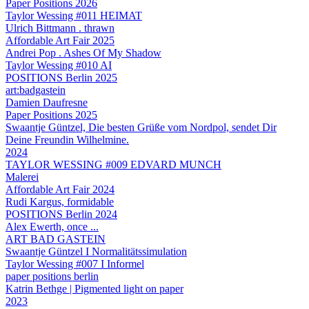
Paper Positions 2026
Taylor Wessing #011 HEIMAT
Ulrich Bittmann . thrawn
Affordable Art Fair 2025
Andrei Pop . Ashes Of My Shadow
Taylor Wessing #010 AI
POSITIONS Berlin 2025
art:badgastein
Damien Daufresne
Paper Positions 2025
Swaantje Güntzel, Die besten Grüße vom Nordpol, sendet Dir
Deine Freundin Wilhelmine.
2024
TAYLOR WESSING #009 EDVARD MUNCH
Malerei
Affordable Art Fair 2024
Rudi Kargus, formidable
POSITIONS Berlin 2024
Alex Ewerth, once ...
ART BAD GASTEIN
Swaantje Güntzel I Normalitätssimulation
Taylor Wessing #007 I Informel
paper positions berlin
Katrin Bethge | Pigmented light on paper
2023