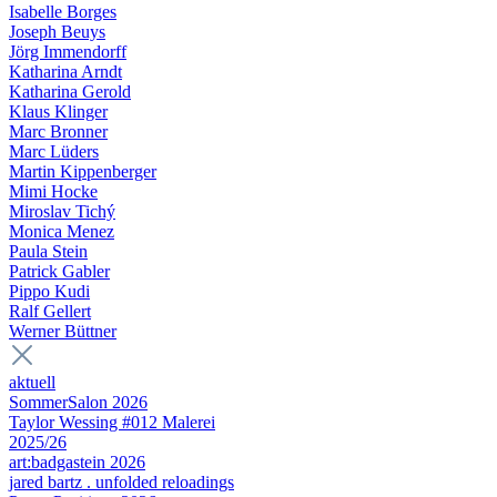
Isabelle Borges
Joseph Beuys
Jörg Immendorff
Katharina Arndt
Katharina Gerold
Klaus Klinger
Marc Bronner
Marc Lüders
Martin Kippenberger
Mimi Hocke
Miroslav Tichý
Monica Menez
Paula Stein
Patrick Gabler
Pippo Kudi
Ralf Gellert
Werner Büttner
aktuell
SommerSalon 2026
Taylor Wessing #012 Malerei
2025/26
art:badgastein 2026
jared bartz . unfolded reloadings