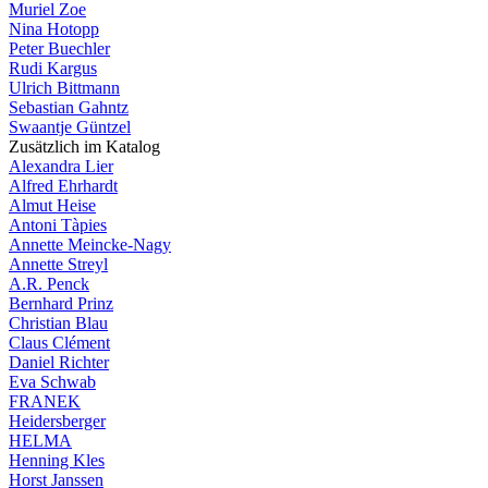
Muriel Zoe
Nina Hotopp
Peter Buechler
Rudi Kargus
Ulrich Bittmann
Sebastian Gahntz
Swaantje Güntzel
Zusätzlich im Katalog
Alexandra Lier
Alfred Ehrhardt
Almut Heise
Antoni Tàpies
Annette Meincke-Nagy
Annette Streyl
A.R. Penck
Bernhard Prinz
Christian Blau
Claus Clément
Daniel Richter
Eva Schwab
FRANEK
Heidersberger
HELMA
Henning Kles
Horst Janssen