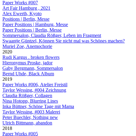
Paper Works #007
Art Fair Hamburg , 2021
Alex Ewerth, Kyoto
Positions | Berlin, Messe
Paper Positions | Hamburg, Messe
Paper Positions | Berlin, Messe
Sommersalon, Claudia Rößger, Leben im Fragment
Swaantje Güntzel, Können Sie nicht mal was Schönes machen?
Muriel Zoe, Anemochorie
2020
Rudi Kargus . broken flowers
Hieronymus Proske, jador
Gaby Bergmann, Sommersalon
Bernd Uhde, Black Album
2019
Paper Works #006, Atelier Freistil
Taylor Wessing, #004 Zeichnung
Claudia Rößger, Collagen
Nina Hotopp, Blurring Lines
Inka Büttner, Schöne Tage mit Mama
Taylor Wessing, #003 Malerei
Peter Buechler, Nothing new
Ulrich Bittmann, abandon
2018
Paper Works #005