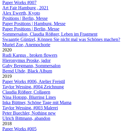
Paper Works #007
Art Fair Hamburg , 2021
Alex Ewerth, Kyoto
Positions | Berlin, Messe
Paper Positions | Hamburg, Messe
Paper Positions | Berlin, Messe
Sommersalon, Claudia Rößger, Leben im Fragment
Swaantje Güntzel, Können Sie nicht mal was Schönes machen?
Muriel Zoe, Anemochorie
2020
Rudi Kargus . broken flowers
Hieronymus Proske, jador
Gaby Bergmann, Sommersalon
Bernd Uhde, Black Album
2019
Paper Works #006, Atelier Freistil
Taylor Wessing, #004 Zeichnung
Claudia Rößger, Collagen
Nina Hotopp, Blurring Lines
Inka Büttner, Schöne Tage mit Mama
Taylor Wessing, #003 Malerei
Peter Buechler, Nothing new
Ulrich Bittmann, abandon
2018
Paper Works #005