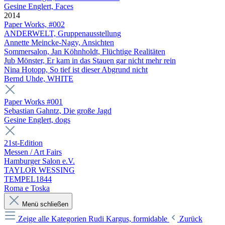
Gesine Englert, Faces
2014
Paper Works, #002
ANDERWELT, Gruppenausstellung
Annette Meincke-Nagy, Ansichten
Sommersalon, Jan Köhnholdt, Flüchtige Realitäten
Jub Mönster, Er kam in das Stauen gar nicht mehr rein
Nina Hotopp, So tief ist dieser Abgrund nicht
Bernd Uhde, WHITE
Paper Works #001
Sebastian Gahntz, Die große Jagd
Gesine Englert, dogs
21st-Edition
Messen / Art Fairs
Hamburger Salon e.V.
TAYLOR WESSING
TEMPEL1844
Roma e Toska
Menü schließen
Zeige alle Kategorien
Rudi Kargus, formidable
Zurück