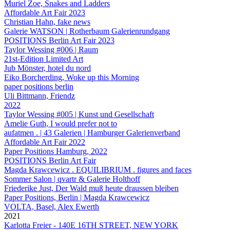
Muriel Zoe, Snakes and Ladders
Affordable Art Fair 2023
Christian Hahn, fake news
Galerie WATSON | Rotherbaum Galerienrundgang
POSITIONS Berlin Art Fair 2023
Taylor Wessing #006 | Raum
21st-Edition Limited Art
Jub Mönster, hotel du nord
Eiko Borcherding, Woke up this Morning
paper positions berlin
Uli Bittmann, Friendz
2022
Taylor Wessing #005 | Kunst und Gesellschaft
Amelie Guth, I would prefer not to
aufatmen . | 43 Galerien | Hamburger Galerienverband
Affordable Art Fair 2022
Paper Positions Hamburg, 2022
POSITIONS Berlin Art Fair
Magda Krawcewicz . EQUILIBRIUM . figures and faces
Sommer Salon | qvartr & Galerie Holthoff
Friederike Just, Der Wald muß heute draussen bleiben
Paper Positions, Berlin | Magda Krawcewicz
VOLTA, Basel, Alex Ewerth
2021
Karlotta Freier - 140E 16TH STREET, NEW YORK