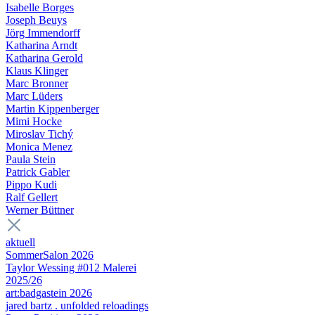
Isabelle Borges
Joseph Beuys
Jörg Immendorff
Katharina Arndt
Katharina Gerold
Klaus Klinger
Marc Bronner
Marc Lüders
Martin Kippenberger
Mimi Hocke
Miroslav Tichý
Monica Menez
Paula Stein
Patrick Gabler
Pippo Kudi
Ralf Gellert
Werner Büttner
aktuell
SommerSalon 2026
Taylor Wessing #012 Malerei
2025/26
art:badgastein 2026
jared bartz . unfolded reloadings