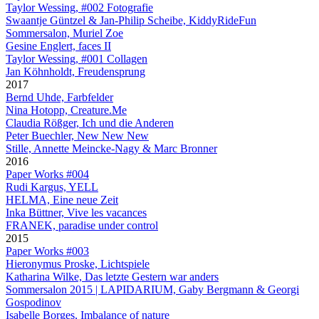
Taylor Wessing, #002 Fotografie
Swaantje Güntzel & Jan-Philip Scheibe, KiddyRideFun
Sommersalon, Muriel Zoe
Gesine Englert, faces II
Taylor Wessing, #001 Collagen
Jan Köhnholdt, Freudensprung
2017
Bernd Uhde, Farbfelder
Nina Hotopp, Creature.Me
Claudia Rößger, Ich und die Anderen
Peter Buechler, New New New
Stille, Annette Meincke-Nagy & Marc Bronner
2016
Paper Works #004
Rudi Kargus, YELL
HELMA, Eine neue Zeit
Inka Büttner, Vive les vacances
FRANEK, paradise under control
2015
Paper Works #003
Hieronymus Proske, Lichtspiele
Katharina Wilke, Das letzte Gestern war anders
Sommersalon 2015 | LAPIDARIUM, Gaby Bergmann & Georgi
Gospodinov
Isabelle Borges, Imbalance of nature