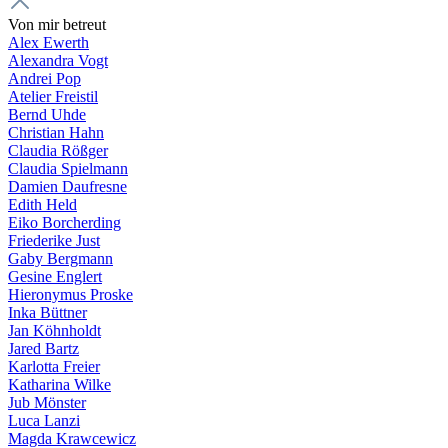
Von mir betreut
Alex Ewerth
Alexandra Vogt
Andrei Pop
Atelier Freistil
Bernd Uhde
Christian Hahn
Claudia Rößger
Claudia Spielmann
Damien Daufresne
Edith Held
Eiko Borcherding
Friederike Just
Gaby Bergmann
Gesine Englert
Hieronymus Proske
Inka Büttner
Jan Köhnholdt
Jared Bartz
Karlotta Freier
Katharina Wilke
Jub Mönster
Luca Lanzi
Magda Krawcewicz