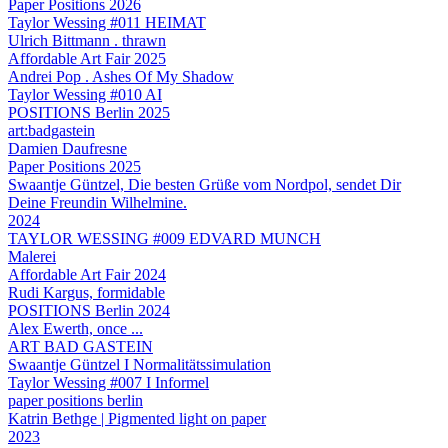
Paper Positions 2026
Taylor Wessing #011 HEIMAT
Ulrich Bittmann . thrawn
Affordable Art Fair 2025
Andrei Pop . Ashes Of My Shadow
Taylor Wessing #010 AI
POSITIONS Berlin 2025
art:badgastein
Damien Daufresne
Paper Positions 2025
Swaantje Güntzel, Die besten Grüße vom Nordpol, sendet Dir
Deine Freundin Wilhelmine.
2024
TAYLOR WESSING #009 EDVARD MUNCH
Malerei
Affordable Art Fair 2024
Rudi Kargus, formidable
POSITIONS Berlin 2024
Alex Ewerth, once ...
ART BAD GASTEIN
Swaantje Güntzel I Normalitätssimulation
Taylor Wessing #007 I Informel
paper positions berlin
Katrin Bethge | Pigmented light on paper
2023