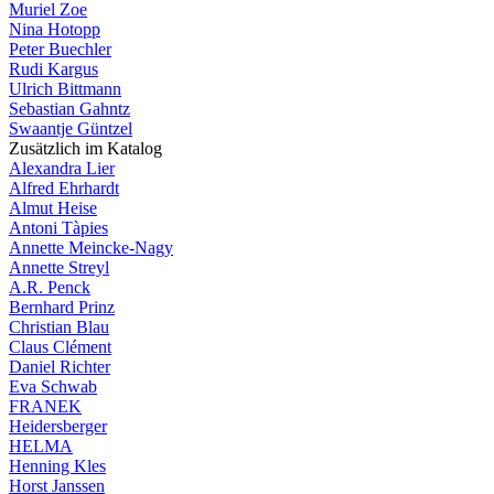
Muriel Zoe
Nina Hotopp
Peter Buechler
Rudi Kargus
Ulrich Bittmann
Sebastian Gahntz
Swaantje Güntzel
Zusätzlich im Katalog
Alexandra Lier
Alfred Ehrhardt
Almut Heise
Antoni Tàpies
Annette Meincke-Nagy
Annette Streyl
A.R. Penck
Bernhard Prinz
Christian Blau
Claus Clément
Daniel Richter
Eva Schwab
FRANEK
Heidersberger
HELMA
Henning Kles
Horst Janssen