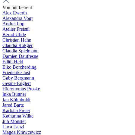
Von mir betreut
Alex Ewerth
Alexandra Vogt
Andrei Pop
Atelier Freistil
Bernd Uhde
Christian Hahn
Claudia Rößger
Claudia Spielmann
Damien Daufresne
Edith Held
Eiko Borcherding
Friederike Just
Gaby Bergmann
Gesine Englert
Hieronymus Proske
Inka Büttner
Jan Köhnholdt
Jared Bartz
Karlotta Freier
Katharina Wilke
Jub Mönster
Luca Lanzi
Magda Krawcewicz