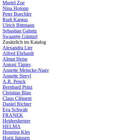
Muriel Zoe
Nina Hotopp
Peter Buechler
Rudi Kargus
Ulrich Bittmann
Sebastian Gahntz
Swaantje Güntzel
Zusätzlich im Katalog
Alexandra Lier
Alfred Ehrhardt
Almut Heise
Antoni Tàpies
Annette Meincke-Nagy
Annette Streyl
A.R. Penck
Bernhard Prinz
Christian Blau
Claus Clément
Daniel Richter
Eva Schwab
FRANEK
Heidersberger
HELMA
Henning Kles
Horst Janssen