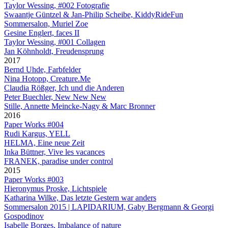
Taylor Wessing, #002 Fotografie
Swaantje Güntzel & Jan-Philip Scheibe, KiddyRideFun
Sommersalon, Muriel Zoe
Gesine Englert, faces II
Taylor Wessing, #001 Collagen
Jan Köhnholdt, Freudensprung
2017
Bernd Uhde, Farbfelder
Nina Hotopp, Creature.Me
Claudia Rößger, Ich und die Anderen
Peter Buechler, New New New
Stille, Annette Meincke-Nagy & Marc Bronner
2016
Paper Works #004
Rudi Kargus, YELL
HELMA, Eine neue Zeit
Inka Büttner, Vive les vacances
FRANEK, paradise under control
2015
Paper Works #003
Hieronymus Proske, Lichtspiele
Katharina Wilke, Das letzte Gestern war anders
Sommersalon 2015 | LAPIDARIUM, Gaby Bergmann & Georgi
Gospodinov
Isabelle Borges, Imbalance of nature