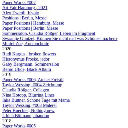
Paper Works #007
Art Fair Hamburg , 2021
Alex Ewerth, Kyoto
Positions | Berlin, Messe
Paper Positions | Hamburg, Messe
Paper Positions | Berlin, Messe
Sommersalon, Claudia Rößger, Leben im Fragment
Swaantje Güntzel, Können Sie nicht mal was Schönes machen?
Muriel Zoe, Anemochorie
2020
Rudi Kargus . broken flowers
Hieronymus Proske, jador
Gaby Bergmann, Sommersalon
Bernd Uhde, Black Album
2019
Paper Works #006, Atelier Freistil
Taylor Wessing, #004 Zeichnung
Claudia Rößger, Collagen
Nina Hotopp, Blurring Lines
Inka Büttner, Schöne Tage mit Mama
Taylor Wessing, #003 Malerei
Peter Buechler, Nothing new
Ulrich Bittmann, abandon
2018
Paper Works #005