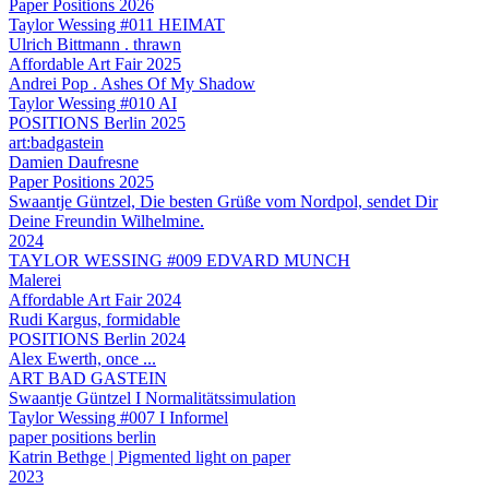
Paper Positions 2026
Taylor Wessing #011 HEIMAT
Ulrich Bittmann . thrawn
Affordable Art Fair 2025
Andrei Pop . Ashes Of My Shadow
Taylor Wessing #010 AI
POSITIONS Berlin 2025
art:badgastein
Damien Daufresne
Paper Positions 2025
Swaantje Güntzel, Die besten Grüße vom Nordpol, sendet Dir
Deine Freundin Wilhelmine.
2024
TAYLOR WESSING #009 EDVARD MUNCH
Malerei
Affordable Art Fair 2024
Rudi Kargus, formidable
POSITIONS Berlin 2024
Alex Ewerth, once ...
ART BAD GASTEIN
Swaantje Güntzel I Normalitätssimulation
Taylor Wessing #007 I Informel
paper positions berlin
Katrin Bethge | Pigmented light on paper
2023