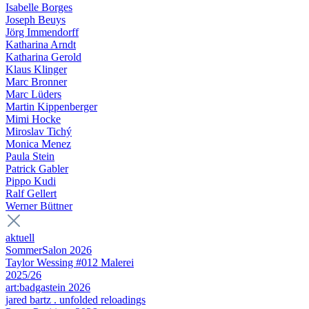
Isabelle Borges
Joseph Beuys
Jörg Immendorff
Katharina Arndt
Katharina Gerold
Klaus Klinger
Marc Bronner
Marc Lüders
Martin Kippenberger
Mimi Hocke
Miroslav Tichý
Monica Menez
Paula Stein
Patrick Gabler
Pippo Kudi
Ralf Gellert
Werner Büttner
aktuell
SommerSalon 2026
Taylor Wessing #012 Malerei
2025/26
art:badgastein 2026
jared bartz . unfolded reloadings