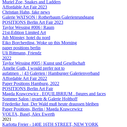
Muriel Zoe, Snakes and Ladders
Affordable Art Fair 2023
Christian Hahn, fake news
Galerie WATSON | Rotherbaum Galerienrundgang
POSITIONS Berlin Art Fair 2023
Taylor Wessing #006 | Raum
21st-Edition Limited Art
Jub Mönster, hotel du nord
Eiko Borcherding, Woke up this Morning
paper positions berlin
Uli Bittmann, Friendz
2022
Taylor Wessing #005 | Kunst und Gesellschaft
Amelie Guth, I would prefer not to
aufatmen . | 43 Galerien | Hamburger Galerienverband
Affordable Art Fair 2022
Paper Positions Hamburg, 2022
POSITIONS Berlin Art Fair
Magda Krawcewicz . EQUILIBRIUM . figures and faces
Sommer Salon | qvartr & Galerie Holthoff
Friederike Just, Der Wald muß heute draussen bleiben
Paper Positions, Berlin | Magda Krawcewicz
VOLTA, Basel, Alex Ewerth
2021
Karlotta Freier - 140E 16TH STREET, NEW YORK