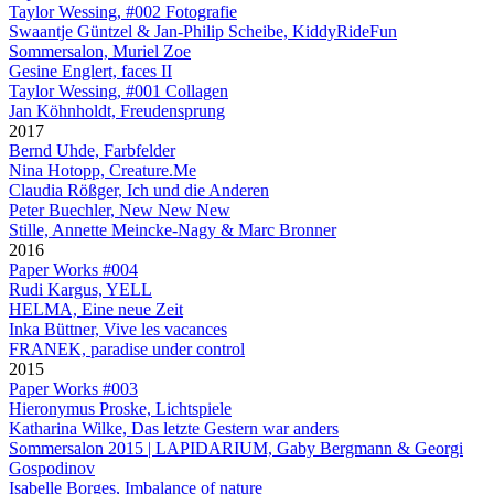
Taylor Wessing, #002 Fotografie
Swaantje Güntzel & Jan-Philip Scheibe, KiddyRideFun
Sommersalon, Muriel Zoe
Gesine Englert, faces II
Taylor Wessing, #001 Collagen
Jan Köhnholdt, Freudensprung
2017
Bernd Uhde, Farbfelder
Nina Hotopp, Creature.Me
Claudia Rößger, Ich und die Anderen
Peter Buechler, New New New
Stille, Annette Meincke-Nagy & Marc Bronner
2016
Paper Works #004
Rudi Kargus, YELL
HELMA, Eine neue Zeit
Inka Büttner, Vive les vacances
FRANEK, paradise under control
2015
Paper Works #003
Hieronymus Proske, Lichtspiele
Katharina Wilke, Das letzte Gestern war anders
Sommersalon 2015 | LAPIDARIUM, Gaby Bergmann & Georgi
Gospodinov
Isabelle Borges, Imbalance of nature