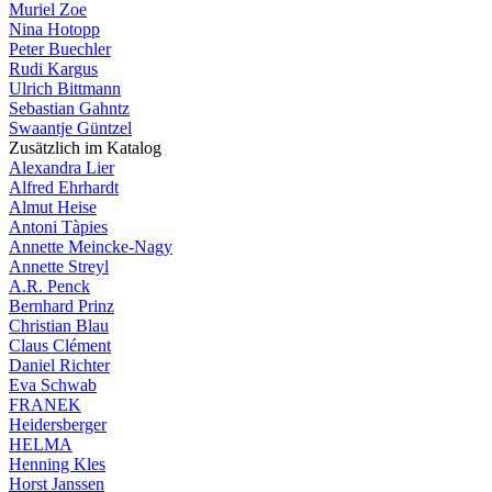
Muriel Zoe
Nina Hotopp
Peter Buechler
Rudi Kargus
Ulrich Bittmann
Sebastian Gahntz
Swaantje Güntzel
Zusätzlich im Katalog
Alexandra Lier
Alfred Ehrhardt
Almut Heise
Antoni Tàpies
Annette Meincke-Nagy
Annette Streyl
A.R. Penck
Bernhard Prinz
Christian Blau
Claus Clément
Daniel Richter
Eva Schwab
FRANEK
Heidersberger
HELMA
Henning Kles
Horst Janssen