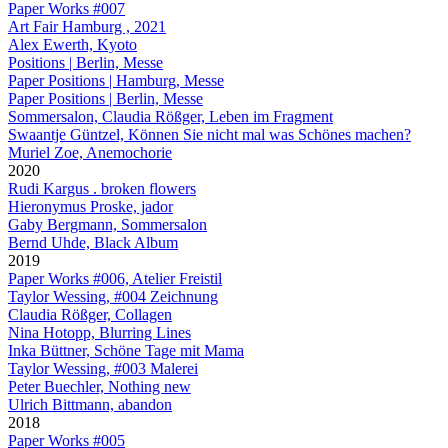
Paper Works #007
Art Fair Hamburg , 2021
Alex Ewerth, Kyoto
Positions | Berlin, Messe
Paper Positions | Hamburg, Messe
Paper Positions | Berlin, Messe
Sommersalon, Claudia Rößger, Leben im Fragment
Swaantje Güntzel, Können Sie nicht mal was Schönes machen?
Muriel Zoe, Anemochorie
2020
Rudi Kargus . broken flowers
Hieronymus Proske, jador
Gaby Bergmann, Sommersalon
Bernd Uhde, Black Album
2019
Paper Works #006, Atelier Freistil
Taylor Wessing, #004 Zeichnung
Claudia Rößger, Collagen
Nina Hotopp, Blurring Lines
Inka Büttner, Schöne Tage mit Mama
Taylor Wessing, #003 Malerei
Peter Buechler, Nothing new
Ulrich Bittmann, abandon
2018
Paper Works #005