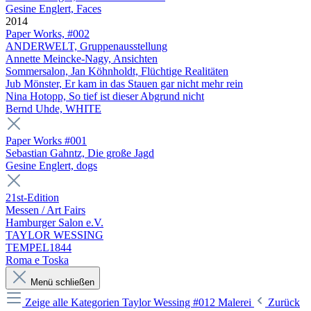
Gesine Englert, Faces
2014
Paper Works, #002
ANDERWELT, Gruppenausstellung
Annette Meincke-Nagy, Ansichten
Sommersalon, Jan Köhnholdt, Flüchtige Realitäten
Jub Mönster, Er kam in das Stauen gar nicht mehr rein
Nina Hotopp, So tief ist dieser Abgrund nicht
Bernd Uhde, WHITE
Paper Works #001
Sebastian Gahntz, Die große Jagd
Gesine Englert, dogs
21st-Edition
Messen / Art Fairs
Hamburger Salon e.V.
TAYLOR WESSING
TEMPEL1844
Roma e Toska
Menü schließen
Zeige alle Kategorien
Taylor Wessing #012 Malerei
Zurück