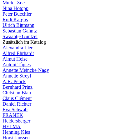
Muriel Zoe
Nina Hotopp
Peter Buechler
Rudi Kargus
Ulrich Bittmann
Sebastian Gahntz
Swaantje Güntzel
Zusätzlich im Katalog
Alexandra Lier
Alfred Ehrhardt
Almut Heise
Antoni Tàpies
Annette Meincke-Nagy
Annette Streyl
A.R. Penck
Bernhard Prinz
Christian Blau
Claus Clément
Daniel Richter
Eva Schwab
FRANEK
Heidersberger
HELMA
Henning Kles
Horst Janssen