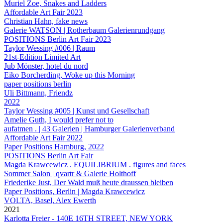
Muriel Zoe, Snakes and Ladders
Affordable Art Fair 2023
Christian Hahn, fake news
Galerie WATSON | Rotherbaum Galerienrundgang
POSITIONS Berlin Art Fair 2023
Taylor Wessing #006 | Raum
21st-Edition Limited Art
Jub Mönster, hotel du nord
Eiko Borcherding, Woke up this Morning
paper positions berlin
Uli Bittmann, Friendz
2022
Taylor Wessing #005 | Kunst und Gesellschaft
Amelie Guth, I would prefer not to
aufatmen . | 43 Galerien | Hamburger Galerienverband
Affordable Art Fair 2022
Paper Positions Hamburg, 2022
POSITIONS Berlin Art Fair
Magda Krawcewicz . EQUILIBRIUM . figures and faces
Sommer Salon | qvartr & Galerie Holthoff
Friederike Just, Der Wald muß heute draussen bleiben
Paper Positions, Berlin | Magda Krawcewicz
VOLTA, Basel, Alex Ewerth
2021
Karlotta Freier - 140E 16TH STREET, NEW YORK