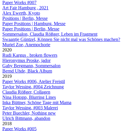
Paper Works #007
Art Fair Hamburg , 2021
Alex Ewerth, Kyoto
Positions | Berlin, Messe
Paper Positions | Hamburg, Messe
Paper Positions | Berlin, Messe
Sommersalon, Claudia Rößger, Leben im Fragment
Swaantje Güntzel, Können Sie nicht mal was Schönes machen?
Muriel Zoe, Anemochorie
2020
Rudi Kargus . broken flowers
Hieronymus Proske, jador
Gaby Bergmann, Sommersalon
Bernd Uhde, Black Album
2019
Paper Works #006, Atelier Freistil
Taylor Wessing, #004 Zeichnung
Claudia Rößger, Collagen
Nina Hotopp, Blurring Lines
Inka Büttner, Schöne Tage mit Mama
Taylor Wessing, #003 Malerei
Peter Buechler, Nothing new
Ulrich Bittmann, abandon
2018
Paper Works #005