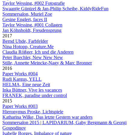
Taylor Wessing, #002 Fotografie
Swaantje Güntzel & Jan-Philip Scheibe, KiddyRideFun
Sommersalon, Muriel Zoe
Gesine Englert, faces II
Taylor Wessing, #001 Collagen
Jan Köhnholdt, Freudensprung
2017
Bernd Uhde, Farbfelder
Nina Hotopp, Creature.Me
Claudia Rößger, Ich und die Anderen
Peter Buechler, New New New
Stille, Annette Meincke-Nagy & Marc Bronner
2016
Paper Works #004
Rudi Kargus, YELL
HELMA, Eine neue Zeit
Inka Büttner, Vive les vacances
FRANEK, paradise under control
2015
Paper Works #003
Hieronymus Proske, Lichtspiele
Katharina Wilke, Das letzte Gestern war anders
Sommersalon 2015 | LAPIDARIUM, Gaby Bergmann & Georgi
Gospodinov
Isabelle Borges, Imbalance of nature