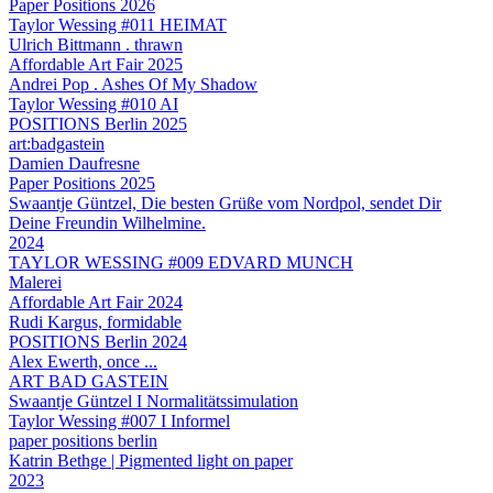
Paper Positions 2026
Taylor Wessing #011 HEIMAT
Ulrich Bittmann . thrawn
Affordable Art Fair 2025
Andrei Pop . Ashes Of My Shadow
Taylor Wessing #010 AI
POSITIONS Berlin 2025
art:badgastein
Damien Daufresne
Paper Positions 2025
Swaantje Güntzel, Die besten Grüße vom Nordpol, sendet Dir
Deine Freundin Wilhelmine.
2024
TAYLOR WESSING #009 EDVARD MUNCH
Malerei
Affordable Art Fair 2024
Rudi Kargus, formidable
POSITIONS Berlin 2024
Alex Ewerth, once ...
ART BAD GASTEIN
Swaantje Güntzel I Normalitätssimulation
Taylor Wessing #007 I Informel
paper positions berlin
Katrin Bethge | Pigmented light on paper
2023