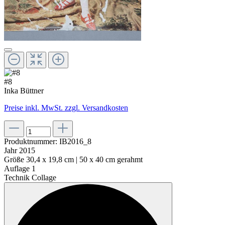
#8
Inka Büttner
Preise inkl. MwSt. zzgl. Versandkosten
Produktnummer:
IB2016_8
Jahr
2015
Größe
30,4 x 19,8 cm | 50 x 40 cm gerahmt
Auflage
1
Technik
Collage