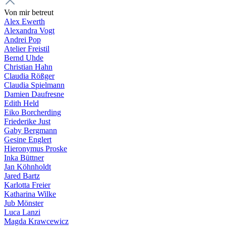
Von mir betreut
Alex Ewerth
Alexandra Vogt
Andrei Pop
Atelier Freistil
Bernd Uhde
Christian Hahn
Claudia Rößger
Claudia Spielmann
Damien Daufresne
Edith Held
Eiko Borcherding
Friederike Just
Gaby Bergmann
Gesine Englert
Hieronymus Proske
Inka Büttner
Jan Köhnholdt
Jared Bartz
Karlotta Freier
Katharina Wilke
Jub Mönster
Luca Lanzi
Magda Krawcewicz