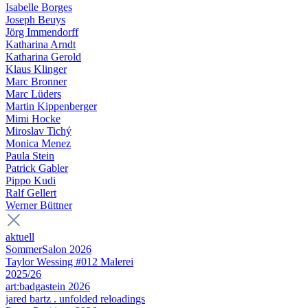
Isabelle Borges
Joseph Beuys
Jörg Immendorff
Katharina Arndt
Katharina Gerold
Klaus Klinger
Marc Bronner
Marc Lüders
Martin Kippenberger
Mimi Hocke
Miroslav Tichý
Monica Menez
Paula Stein
Patrick Gabler
Pippo Kudi
Ralf Gellert
Werner Büttner
aktuell
SommerSalon 2026
Taylor Wessing #012 Malerei
2025/26
art:badgastein 2026
jared bartz . unfolded reloadings