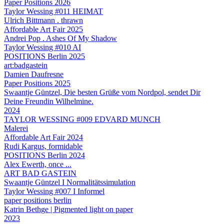
Paper Positions 2026
Taylor Wessing #011 HEIMAT
Ulrich Bittmann . thrawn
Affordable Art Fair 2025
Andrei Pop . Ashes Of My Shadow
Taylor Wessing #010 AI
POSITIONS Berlin 2025
art:badgastein
Damien Daufresne
Paper Positions 2025
Swaantje Güntzel, Die besten Grüße vom Nordpol, sendet Dir
Deine Freundin Wilhelmine.
2024
TAYLOR WESSING #009 EDVARD MUNCH
Malerei
Affordable Art Fair 2024
Rudi Kargus, formidable
POSITIONS Berlin 2024
Alex Ewerth, once ...
ART BAD GASTEIN
Swaantje Güntzel I Normalitätssimulation
Taylor Wessing #007 I Informel
paper positions berlin
Katrin Bethge | Pigmented light on paper
2023