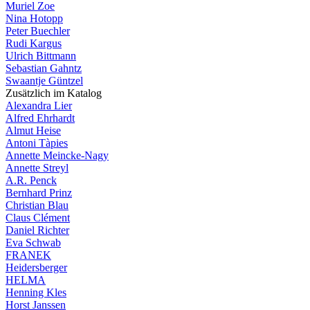
Muriel Zoe
Nina Hotopp
Peter Buechler
Rudi Kargus
Ulrich Bittmann
Sebastian Gahntz
Swaantje Güntzel
Zusätzlich im Katalog
Alexandra Lier
Alfred Ehrhardt
Almut Heise
Antoni Tàpies
Annette Meincke-Nagy
Annette Streyl
A.R. Penck
Bernhard Prinz
Christian Blau
Claus Clément
Daniel Richter
Eva Schwab
FRANEK
Heidersberger
HELMA
Henning Kles
Horst Janssen