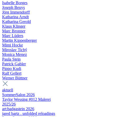
Isabelle Borges
Joseph Beuys
Jörg Immendorff
Katharina Arndt
Katharina Gerold
Klaus Klinger
Marc Bronner
Marc Lüders
Martin Kippenberger
Mimi Hocke
Miroslav Tichý
Monica Menez
Paula Stein
Patrick Gabler
Pippo Kudi
Ralf Gellert
Werner Büttner
aktuell
SommerSalon 2026
Taylor Wessing #012 Malerei
2025/26
art:badgastein 2026
jared bartz . unfolded reloadings