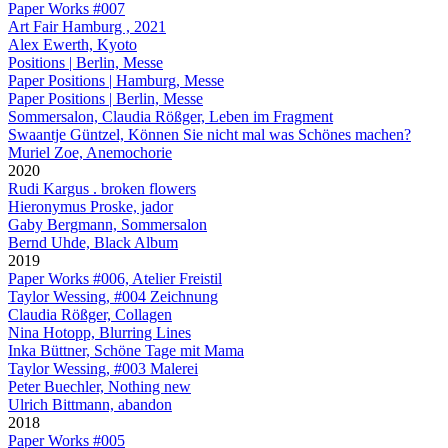
Paper Works #007
Art Fair Hamburg , 2021
Alex Ewerth, Kyoto
Positions | Berlin, Messe
Paper Positions | Hamburg, Messe
Paper Positions | Berlin, Messe
Sommersalon, Claudia Rößger, Leben im Fragment
Swaantje Güntzel, Können Sie nicht mal was Schönes machen?
Muriel Zoe, Anemochorie
2020
Rudi Kargus . broken flowers
Hieronymus Proske, jador
Gaby Bergmann, Sommersalon
Bernd Uhde, Black Album
2019
Paper Works #006, Atelier Freistil
Taylor Wessing, #004 Zeichnung
Claudia Rößger, Collagen
Nina Hotopp, Blurring Lines
Inka Büttner, Schöne Tage mit Mama
Taylor Wessing, #003 Malerei
Peter Buechler, Nothing new
Ulrich Bittmann, abandon
2018
Paper Works #005