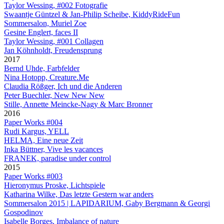
Taylor Wessing, #002 Fotografie
Swaantje Güntzel & Jan-Philip Scheibe, KiddyRideFun
Sommersalon, Muriel Zoe
Gesine Englert, faces II
Taylor Wessing, #001 Collagen
Jan Köhnholdt, Freudensprung
2017
Bernd Uhde, Farbfelder
Nina Hotopp, Creature.Me
Claudia Rößger, Ich und die Anderen
Peter Buechler, New New New
Stille, Annette Meincke-Nagy & Marc Bronner
2016
Paper Works #004
Rudi Kargus, YELL
HELMA, Eine neue Zeit
Inka Büttner, Vive les vacances
FRANEK, paradise under control
2015
Paper Works #003
Hieronymus Proske, Lichtspiele
Katharina Wilke, Das letzte Gestern war anders
Sommersalon 2015 | LAPIDARIUM, Gaby Bergmann & Georgi
Gospodinov
Isabelle Borges, Imbalance of nature