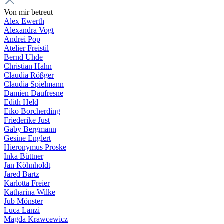
Von mir betreut
Alex Ewerth
Alexandra Vogt
Andrei Pop
Atelier Freistil
Bernd Uhde
Christian Hahn
Claudia Rößger
Claudia Spielmann
Damien Daufresne
Edith Held
Eiko Borcherding
Friederike Just
Gaby Bergmann
Gesine Englert
Hieronymus Proske
Inka Büttner
Jan Köhnholdt
Jared Bartz
Karlotta Freier
Katharina Wilke
Jub Mönster
Luca Lanzi
Magda Krawcewicz