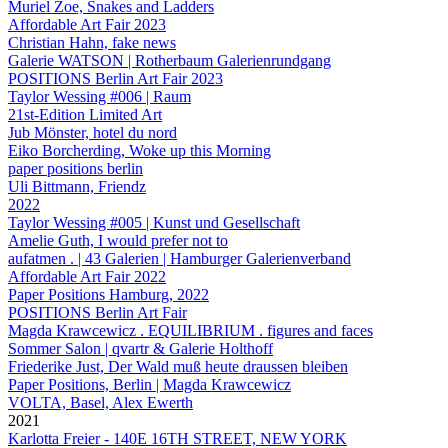
Muriel Zoe, Snakes and Ladders
Affordable Art Fair 2023
Christian Hahn, fake news
Galerie WATSON | Rotherbaum Galerienrundgang
POSITIONS Berlin Art Fair 2023
Taylor Wessing #006 | Raum
21st-Edition Limited Art
Jub Mönster, hotel du nord
Eiko Borcherding, Woke up this Morning
paper positions berlin
Uli Bittmann, Friendz
2022
Taylor Wessing #005 | Kunst und Gesellschaft
Amelie Guth, I would prefer not to
aufatmen . | 43 Galerien | Hamburger Galerienverband
Affordable Art Fair 2022
Paper Positions Hamburg, 2022
POSITIONS Berlin Art Fair
Magda Krawcewicz . EQUILIBRIUM . figures and faces
Sommer Salon | qvartr & Galerie Holthoff
Friederike Just, Der Wald muß heute draussen bleiben
Paper Positions, Berlin | Magda Krawcewicz
VOLTA, Basel, Alex Ewerth
2021
Karlotta Freier - 140E 16TH STREET, NEW YORK