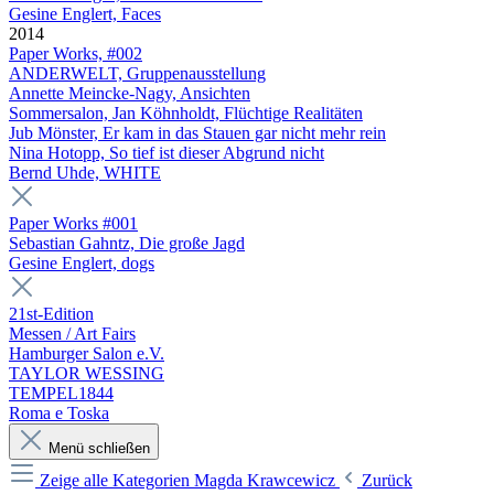
Gesine Englert, Faces
2014
Paper Works, #002
ANDERWELT, Gruppenausstellung
Annette Meincke-Nagy, Ansichten
Sommersalon, Jan Köhnholdt, Flüchtige Realitäten
Jub Mönster, Er kam in das Stauen gar nicht mehr rein
Nina Hotopp, So tief ist dieser Abgrund nicht
Bernd Uhde, WHITE
Paper Works #001
Sebastian Gahntz, Die große Jagd
Gesine Englert, dogs
21st-Edition
Messen / Art Fairs
Hamburger Salon e.V.
TAYLOR WESSING
TEMPEL1844
Roma e Toska
Menü schließen
Zeige alle Kategorien
Magda Krawcewicz
Zurück