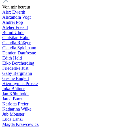
Von mir betreut
Alex Ewerth
Alexandra Vogt
Andrei Pop
Atelier Freistil
Bernd Uhde
Christian Hahn
Claudia Rößger
Claudia Spielmann
Damien Daufresne
Edith Held
Eiko Borcherding
Friederike Just
Gaby Bergmann
Gesine Englert
Hieronymus Proske
Inka Büttner
Jan Köhnholdt
Jared Bartz
Karlotta Freier
Katharina Wilke
Jub Mönster
Luca Lanzi
Magda Krawcewicz