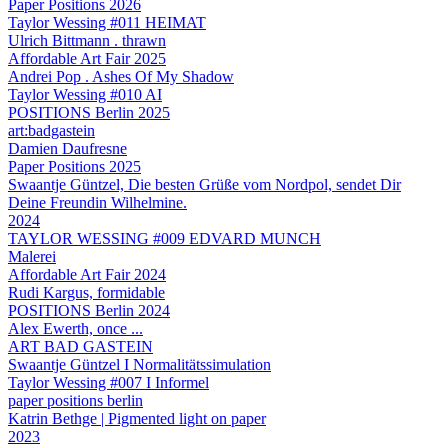
Paper Positions 2026
Taylor Wessing #011 HEIMAT
Ulrich Bittmann . thrawn
Affordable Art Fair 2025
Andrei Pop . Ashes Of My Shadow
Taylor Wessing #010 AI
POSITIONS Berlin 2025
art:badgastein
Damien Daufresne
Paper Positions 2025
Swaantje Güntzel, Die besten Grüße vom Nordpol, sendet Dir
Deine Freundin Wilhelmine.
2024
TAYLOR WESSING #009 EDVARD MUNCH
Malerei
Affordable Art Fair 2024
Rudi Kargus, formidable
POSITIONS Berlin 2024
Alex Ewerth, once ...
ART BAD GASTEIN
Swaantje Güntzel I Normalitätssimulation
Taylor Wessing #007 I Informel
paper positions berlin
Katrin Bethge | Pigmented light on paper
2023