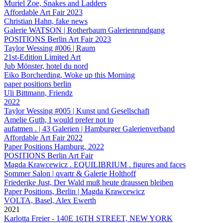
Muriel Zoe, Snakes and Ladders
Affordable Art Fair 2023
Christian Hahn, fake news
Galerie WATSON | Rotherbaum Galerienrundgang
POSITIONS Berlin Art Fair 2023
Taylor Wessing #006 | Raum
21st-Edition Limited Art
Jub Mönster, hotel du nord
Eiko Borcherding, Woke up this Morning
paper positions berlin
Uli Bittmann, Friendz
2022
Taylor Wessing #005 | Kunst und Gesellschaft
Amelie Guth, I would prefer not to
aufatmen . | 43 Galerien | Hamburger Galerienverband
Affordable Art Fair 2022
Paper Positions Hamburg, 2022
POSITIONS Berlin Art Fair
Magda Krawcewicz . EQUILIBRIUM . figures and faces
Sommer Salon | qvartr & Galerie Holthoff
Friederike Just, Der Wald muß heute draussen bleiben
Paper Positions, Berlin | Magda Krawcewicz
VOLTA, Basel, Alex Ewerth
2021
Karlotta Freier - 140E 16TH STREET, NEW YORK