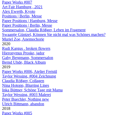
Paper Works #007
Art Fair Hamburg , 2021
Alex Ewerth, Kyoto
Positions | Berlin, Messe
Paper Positions | Hamburg, Messe
Paper Positions | Berlin, Messe
Sommersalon, Claudia Rößger, Leben im Fragment
Swaantje Güntzel, Können Sie nicht mal was Schönes machen?
Muriel Zoe, Anemochorie
2020
Rudi Kargus . broken flowers
Hieronymus Proske, jador
Gaby Bergmann, Sommersalon
Bernd Uhde, Black Album
2019
Paper Works #006, Atelier Freistil
Taylor Wessing, #004 Zeichnung
Claudia Rößger, Collagen
Nina Hotopp, Blurring Lines
Inka Büttner, Schöne Tage mit Mama
Taylor Wessing, #003 Malerei
Peter Buechler, Nothing new
Ulrich Bittmann, abandon
2018
Paper Works #005