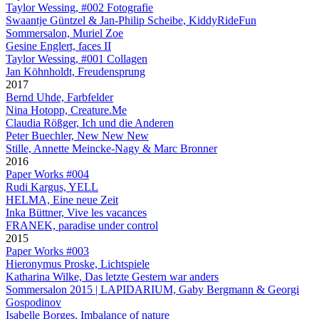
Taylor Wessing, #002 Fotografie
Swaantje Güntzel & Jan-Philip Scheibe, KiddyRideFun
Sommersalon, Muriel Zoe
Gesine Englert, faces II
Taylor Wessing, #001 Collagen
Jan Köhnholdt, Freudensprung
2017
Bernd Uhde, Farbfelder
Nina Hotopp, Creature.Me
Claudia Rößger, Ich und die Anderen
Peter Buechler, New New New
Stille, Annette Meincke-Nagy & Marc Bronner
2016
Paper Works #004
Rudi Kargus, YELL
HELMA, Eine neue Zeit
Inka Büttner, Vive les vacances
FRANEK, paradise under control
2015
Paper Works #003
Hieronymus Proske, Lichtspiele
Katharina Wilke, Das letzte Gestern war anders
Sommersalon 2015 | LAPIDARIUM, Gaby Bergmann & Georgi
Gospodinov
Isabelle Borges, Imbalance of nature