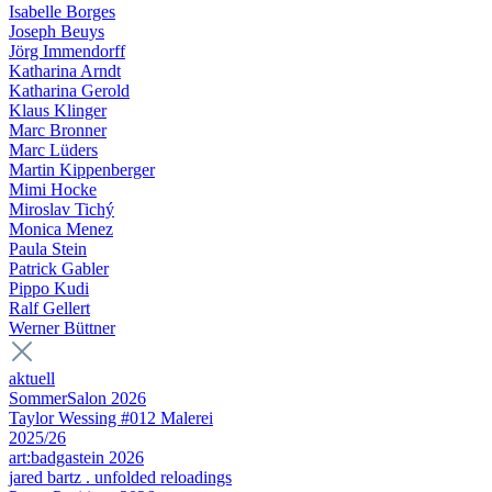
Isabelle Borges
Joseph Beuys
Jörg Immendorff
Katharina Arndt
Katharina Gerold
Klaus Klinger
Marc Bronner
Marc Lüders
Martin Kippenberger
Mimi Hocke
Miroslav Tichý
Monica Menez
Paula Stein
Patrick Gabler
Pippo Kudi
Ralf Gellert
Werner Büttner
aktuell
SommerSalon 2026
Taylor Wessing #012 Malerei
2025/26
art:badgastein 2026
jared bartz . unfolded reloadings