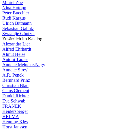
Muriel Zoe
Nina Hotopp
Peter Buechler
Rudi Kargus
Ulrich Bittmann
Sebastian Gahntz
Swaantje Güntzel
Zusätzlich im Katalog
Alexandra Lier
Alfred Ehrhardt
Almut Heise
Antoni Tàpies
Annette Meincke-Nagy
Annette Streyl
A.R. Penck
Bernhard Prinz
Christian Blau
Claus Clément
Daniel Richter
Eva Schwab
FRANEK
Heidersberger
HELMA
Henning Kles
Horst Janssen