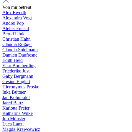
Von mir betreut
Alex Ewerth
Alexandra Vogt
Andrei Pop
Atelier Freistil
Bernd Uhde
Christian Hahn
Claudia Rößger
Claudia Spielmann
Damien Daufresne
Edith Held
Eiko Borcherding
Friederike Just
Gaby Bergmann
Gesine Englert
Hieronymus Proske
Inka Büttner
Jan Köhnholdt
Jared Bartz
Karlotta Freier
Katharina Wilke
Jub Mönster
Luca Lanzi
Magda Krawcewicz