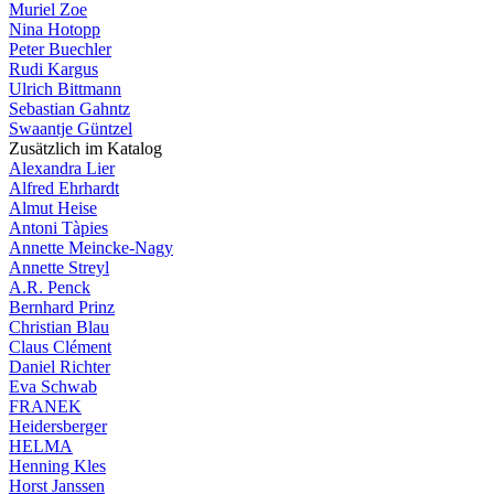
Muriel Zoe
Nina Hotopp
Peter Buechler
Rudi Kargus
Ulrich Bittmann
Sebastian Gahntz
Swaantje Güntzel
Zusätzlich im Katalog
Alexandra Lier
Alfred Ehrhardt
Almut Heise
Antoni Tàpies
Annette Meincke-Nagy
Annette Streyl
A.R. Penck
Bernhard Prinz
Christian Blau
Claus Clément
Daniel Richter
Eva Schwab
FRANEK
Heidersberger
HELMA
Henning Kles
Horst Janssen