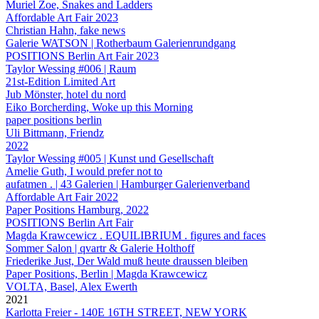
Muriel Zoe, Snakes and Ladders
Affordable Art Fair 2023
Christian Hahn, fake news
Galerie WATSON | Rotherbaum Galerienrundgang
POSITIONS Berlin Art Fair 2023
Taylor Wessing #006 | Raum
21st-Edition Limited Art
Jub Mönster, hotel du nord
Eiko Borcherding, Woke up this Morning
paper positions berlin
Uli Bittmann, Friendz
2022
Taylor Wessing #005 | Kunst und Gesellschaft
Amelie Guth, I would prefer not to
aufatmen . | 43 Galerien | Hamburger Galerienverband
Affordable Art Fair 2022
Paper Positions Hamburg, 2022
POSITIONS Berlin Art Fair
Magda Krawcewicz . EQUILIBRIUM . figures and faces
Sommer Salon | qvartr & Galerie Holthoff
Friederike Just, Der Wald muß heute draussen bleiben
Paper Positions, Berlin | Magda Krawcewicz
VOLTA, Basel, Alex Ewerth
2021
Karlotta Freier - 140E 16TH STREET, NEW YORK