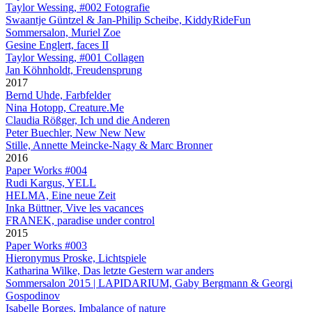
Taylor Wessing, #002 Fotografie
Swaantje Güntzel & Jan-Philip Scheibe, KiddyRideFun
Sommersalon, Muriel Zoe
Gesine Englert, faces II
Taylor Wessing, #001 Collagen
Jan Köhnholdt, Freudensprung
2017
Bernd Uhde, Farbfelder
Nina Hotopp, Creature.Me
Claudia Rößger, Ich und die Anderen
Peter Buechler, New New New
Stille, Annette Meincke-Nagy & Marc Bronner
2016
Paper Works #004
Rudi Kargus, YELL
HELMA, Eine neue Zeit
Inka Büttner, Vive les vacances
FRANEK, paradise under control
2015
Paper Works #003
Hieronymus Proske, Lichtspiele
Katharina Wilke, Das letzte Gestern war anders
Sommersalon 2015 | LAPIDARIUM, Gaby Bergmann & Georgi
Gospodinov
Isabelle Borges, Imbalance of nature