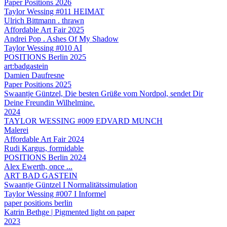
Paper Positions 2026
Taylor Wessing #011 HEIMAT
Ulrich Bittmann . thrawn
Affordable Art Fair 2025
Andrei Pop . Ashes Of My Shadow
Taylor Wessing #010 AI
POSITIONS Berlin 2025
art:badgastein
Damien Daufresne
Paper Positions 2025
Swaantje Güntzel, Die besten Grüße vom Nordpol, sendet Dir
Deine Freundin Wilhelmine.
2024
TAYLOR WESSING #009 EDVARD MUNCH
Malerei
Affordable Art Fair 2024
Rudi Kargus, formidable
POSITIONS Berlin 2024
Alex Ewerth, once ...
ART BAD GASTEIN
Swaantje Güntzel I Normalitätssimulation
Taylor Wessing #007 I Informel
paper positions berlin
Katrin Bethge | Pigmented light on paper
2023