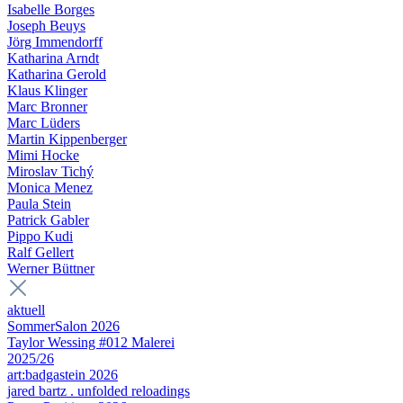
Isabelle Borges
Joseph Beuys
Jörg Immendorff
Katharina Arndt
Katharina Gerold
Klaus Klinger
Marc Bronner
Marc Lüders
Martin Kippenberger
Mimi Hocke
Miroslav Tichý
Monica Menez
Paula Stein
Patrick Gabler
Pippo Kudi
Ralf Gellert
Werner Büttner
aktuell
SommerSalon 2026
Taylor Wessing #012 Malerei
2025/26
art:badgastein 2026
jared bartz . unfolded reloadings