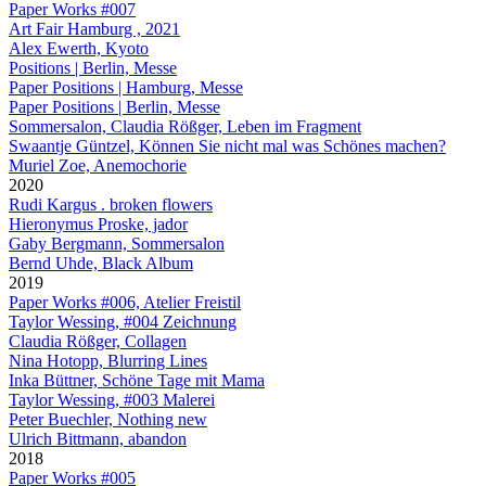
Paper Works #007
Art Fair Hamburg , 2021
Alex Ewerth, Kyoto
Positions | Berlin, Messe
Paper Positions | Hamburg, Messe
Paper Positions | Berlin, Messe
Sommersalon, Claudia Rößger, Leben im Fragment
Swaantje Güntzel, Können Sie nicht mal was Schönes machen?
Muriel Zoe, Anemochorie
2020
Rudi Kargus . broken flowers
Hieronymus Proske, jador
Gaby Bergmann, Sommersalon
Bernd Uhde, Black Album
2019
Paper Works #006, Atelier Freistil
Taylor Wessing, #004 Zeichnung
Claudia Rößger, Collagen
Nina Hotopp, Blurring Lines
Inka Büttner, Schöne Tage mit Mama
Taylor Wessing, #003 Malerei
Peter Buechler, Nothing new
Ulrich Bittmann, abandon
2018
Paper Works #005