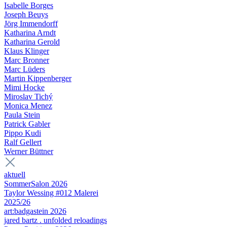
Isabelle Borges
Joseph Beuys
Jörg Immendorff
Katharina Arndt
Katharina Gerold
Klaus Klinger
Marc Bronner
Marc Lüders
Martin Kippenberger
Mimi Hocke
Miroslav Tichý
Monica Menez
Paula Stein
Patrick Gabler
Pippo Kudi
Ralf Gellert
Werner Büttner
aktuell
SommerSalon 2026
Taylor Wessing #012 Malerei
2025/26
art:badgastein 2026
jared bartz . unfolded reloadings