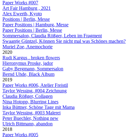
Paper Works #007
Art Fair Hamburg , 2021
Alex Ewerth, Kyoto
Positions | Berlin, Messe
Paper Positions | Hamburg, Messe
Paper Positions | Berlin, Messe
Sommersalon, Claudia Rößger, Leben im Fragment
Swaantje Güntzel, Können Sie nicht mal was Schönes machen?
Muriel Zoe, Anemochorie
2020
Rudi Kargus . broken flowers
Hieronymus Proske, jador
Gaby Bergmann, Sommersalon
Bernd Uhde, Black Album
2019
Paper Works #006, Atelier Freistil
Taylor Wessing, #004 Zeichnung
Claudia Rößger, Collagen
Nina Hotopp, Blurring Lines
Inka Büttner, Schöne Tage mit Mama
Taylor Wessing, #003 Malerei
Peter Buechler, Nothing new
Ulrich Bittmann, abandon
2018
Paper Works #005