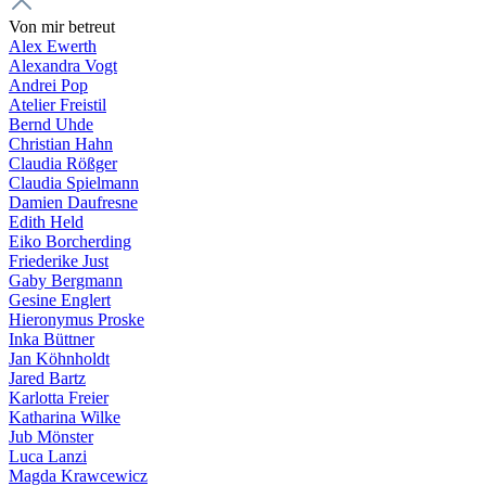
Von mir betreut
Alex Ewerth
Alexandra Vogt
Andrei Pop
Atelier Freistil
Bernd Uhde
Christian Hahn
Claudia Rößger
Claudia Spielmann
Damien Daufresne
Edith Held
Eiko Borcherding
Friederike Just
Gaby Bergmann
Gesine Englert
Hieronymus Proske
Inka Büttner
Jan Köhnholdt
Jared Bartz
Karlotta Freier
Katharina Wilke
Jub Mönster
Luca Lanzi
Magda Krawcewicz