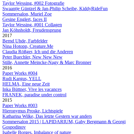
Taylor Wessing, #002 Fotografie
Swaantje Güntzel & Jan-Philip Scheibe, KiddyRideFun
Sommersalon, Muriel Zoe
Gesine Englert, faces II
Taylor Wessing, #001 Collagen
Jan Köhnholdt, Freudensprung
2017
Bernd Uhde, Farbfelder
Nina Hotopp, Creature.Me
Claudia Rößger, Ich und die Anderen
Peter Buechler, New New New
Stille, Annette Meincke-Nagy & Marc Bronner
2016
Paper Works #004
Rudi Kargus, YELL
HELMA, Eine neue Zeit
Inka Büttner, Vive les vacances
FRANEK, paradise under control
2015
Paper Works #003
Hieronymus Proske, Lichtspiele
Katharina Wilke, Das letzte Gestern war anders
Sommersalon 2015 | LAPIDARIUM, Gaby Bergmann & Georgi
Gospodinov
Isabelle Borges, Imbalance of nature