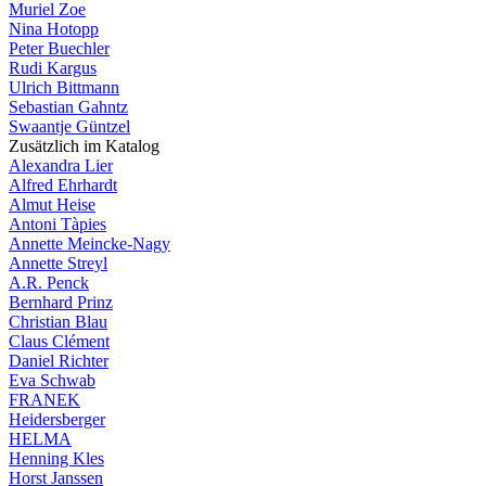
Muriel Zoe
Nina Hotopp
Peter Buechler
Rudi Kargus
Ulrich Bittmann
Sebastian Gahntz
Swaantje Güntzel
Zusätzlich im Katalog
Alexandra Lier
Alfred Ehrhardt
Almut Heise
Antoni Tàpies
Annette Meincke-Nagy
Annette Streyl
A.R. Penck
Bernhard Prinz
Christian Blau
Claus Clément
Daniel Richter
Eva Schwab
FRANEK
Heidersberger
HELMA
Henning Kles
Horst Janssen