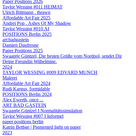
Paper Positions 2026
Taylor Wessing #011 HEIMAT
Ulrich Bittmann . thrawn
Affordable Art Fair 2025
Andrei Pop . Ashes Of My Shadow
Taylor Wessing #010 AI
POSITIONS Berlin 2025
art:badgastein
Damien Daufresne
Paper Positions 2025
Swaantje Güntzel, Die besten Grüße vom Nordpol, sendet Dir
Deine Freundin Wilhelmine.
2024
TAYLOR WESSING #009 EDVARD MUNCH
Malerei
Affordable Art Fair 2024
Rudi Kargus, formidable
POSITIONS Berlin 2024
Alex Ewerth, once ...
ART BAD GASTEIN
Swaantje Güntzel I Normalitätssimulation
Taylor Wessing #007 I Informel
paper positions berlin
Katrin Bethge | Pigmented light on paper
2023