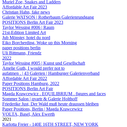
Muriel Zoe, Snakes and Ladders
Affordable Art Fair 2023
Christian Hahn, fake news
Galerie WATSON | Rotherbaum Galerienrundgang
POSITIONS Berlin Art Fair 2023
Taylor Wessing #006 | Raum
21st-Edition Limited Art
Jub Mönster, hotel du nord
Eiko Borcherding, Woke up this Morning
paper positions berlin
Uli Bittmann, Friendz
2022
Taylor Wessing #005 | Kunst und Gesellschaft
Amelie Guth, I would prefer not to
aufatmen . | 43 Galerien | Hamburger Galerienverband
Affordable Art Fair 2022
Paper Positions Hamburg, 2022
POSITIONS Berlin Art Fair
Magda Krawcewicz . EQUILIBRIUM . figures and faces
Sommer Salon | qvartr & Galerie Holthoff
Friederike Just, Der Wald muß heute draussen bleiben
Paper Positions, Berlin | Magda Krawcewicz
VOLTA, Basel, Alex Ewerth
2021
Karlotta Freier - 140E 16TH STREET, NEW YORK