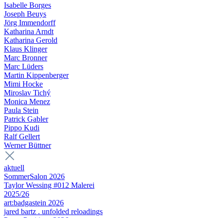
Isabelle Borges
Joseph Beuys
Jörg Immendorff
Katharina Arndt
Katharina Gerold
Klaus Klinger
Marc Bronner
Marc Lüders
Martin Kippenberger
Mimi Hocke
Miroslav Tichý
Monica Menez
Paula Stein
Patrick Gabler
Pippo Kudi
Ralf Gellert
Werner Büttner
aktuell
SommerSalon 2026
Taylor Wessing #012 Malerei
2025/26
art:badgastein 2026
jared bartz . unfolded reloadings