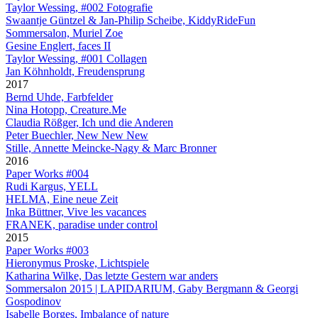
Taylor Wessing, #002 Fotografie
Swaantje Güntzel & Jan-Philip Scheibe, KiddyRideFun
Sommersalon, Muriel Zoe
Gesine Englert, faces II
Taylor Wessing, #001 Collagen
Jan Köhnholdt, Freudensprung
2017
Bernd Uhde, Farbfelder
Nina Hotopp, Creature.Me
Claudia Rößger, Ich und die Anderen
Peter Buechler, New New New
Stille, Annette Meincke-Nagy & Marc Bronner
2016
Paper Works #004
Rudi Kargus, YELL
HELMA, Eine neue Zeit
Inka Büttner, Vive les vacances
FRANEK, paradise under control
2015
Paper Works #003
Hieronymus Proske, Lichtspiele
Katharina Wilke, Das letzte Gestern war anders
Sommersalon 2015 | LAPIDARIUM, Gaby Bergmann & Georgi
Gospodinov
Isabelle Borges, Imbalance of nature