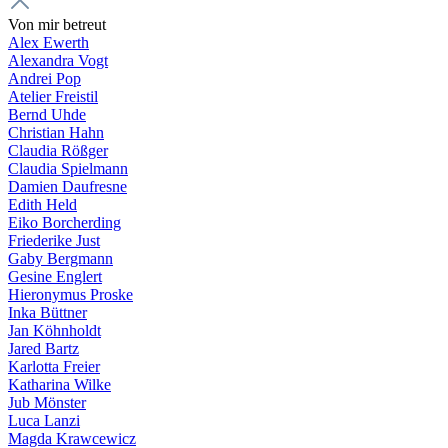
Von mir betreut
Alex Ewerth
Alexandra Vogt
Andrei Pop
Atelier Freistil
Bernd Uhde
Christian Hahn
Claudia Rößger
Claudia Spielmann
Damien Daufresne
Edith Held
Eiko Borcherding
Friederike Just
Gaby Bergmann
Gesine Englert
Hieronymus Proske
Inka Büttner
Jan Köhnholdt
Jared Bartz
Karlotta Freier
Katharina Wilke
Jub Mönster
Luca Lanzi
Magda Krawcewicz