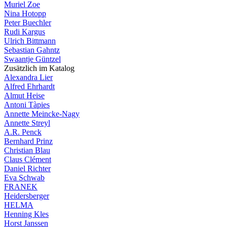
Muriel Zoe
Nina Hotopp
Peter Buechler
Rudi Kargus
Ulrich Bittmann
Sebastian Gahntz
Swaantje Güntzel
Zusätzlich im Katalog
Alexandra Lier
Alfred Ehrhardt
Almut Heise
Antoni Tàpies
Annette Meincke-Nagy
Annette Streyl
A.R. Penck
Bernhard Prinz
Christian Blau
Claus Clément
Daniel Richter
Eva Schwab
FRANEK
Heidersberger
HELMA
Henning Kles
Horst Janssen