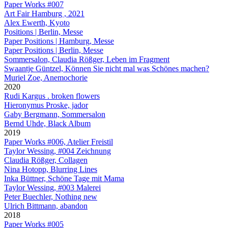
Paper Works #007
Art Fair Hamburg , 2021
Alex Ewerth, Kyoto
Positions | Berlin, Messe
Paper Positions | Hamburg, Messe
Paper Positions | Berlin, Messe
Sommersalon, Claudia Rößger, Leben im Fragment
Swaantje Güntzel, Können Sie nicht mal was Schönes machen?
Muriel Zoe, Anemochorie
2020
Rudi Kargus . broken flowers
Hieronymus Proske, jador
Gaby Bergmann, Sommersalon
Bernd Uhde, Black Album
2019
Paper Works #006, Atelier Freistil
Taylor Wessing, #004 Zeichnung
Claudia Rößger, Collagen
Nina Hotopp, Blurring Lines
Inka Büttner, Schöne Tage mit Mama
Taylor Wessing, #003 Malerei
Peter Buechler, Nothing new
Ulrich Bittmann, abandon
2018
Paper Works #005