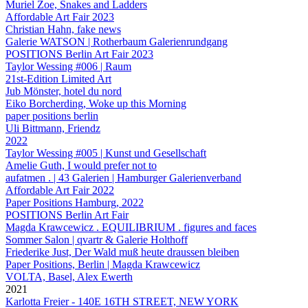
Muriel Zoe, Snakes and Ladders
Affordable Art Fair 2023
Christian Hahn, fake news
Galerie WATSON | Rotherbaum Galerienrundgang
POSITIONS Berlin Art Fair 2023
Taylor Wessing #006 | Raum
21st-Edition Limited Art
Jub Mönster, hotel du nord
Eiko Borcherding, Woke up this Morning
paper positions berlin
Uli Bittmann, Friendz
2022
Taylor Wessing #005 | Kunst und Gesellschaft
Amelie Guth, I would prefer not to
aufatmen . | 43 Galerien | Hamburger Galerienverband
Affordable Art Fair 2022
Paper Positions Hamburg, 2022
POSITIONS Berlin Art Fair
Magda Krawcewicz . EQUILIBRIUM . figures and faces
Sommer Salon | qvartr & Galerie Holthoff
Friederike Just, Der Wald muß heute draussen bleiben
Paper Positions, Berlin | Magda Krawcewicz
VOLTA, Basel, Alex Ewerth
2021
Karlotta Freier - 140E 16TH STREET, NEW YORK