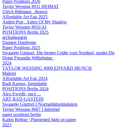
Paper Positions 2026
Taylor Wessing #011 HEIMAT
Ulrich Bittmann . thrawn
Affordable Art Fair 2025
Andrei Pop . Ashes Of My Shadow
Taylor Wessing #010 AI
POSITIONS Berlin 2025
art:badgastein
Damien Daufresne
Paper Positions 2025
Swaantje Güntzel, Die besten Grüße vom Nordpol, sendet Dir
Deine Freundin Wilhelmine.
2024
TAYLOR WESSING #009 EDVARD MUNCH
Malerei
Affordable Art Fair 2024
Rudi Kargus, formidable
POSITIONS Berlin 2024
Alex Ewerth, once ...
ART BAD GASTEIN
Swaantje Güntzel I Normalitätssimulation
Taylor Wessing #007 I Informel
paper positions berlin
Katrin Bethge | Pigmented light on paper
2023